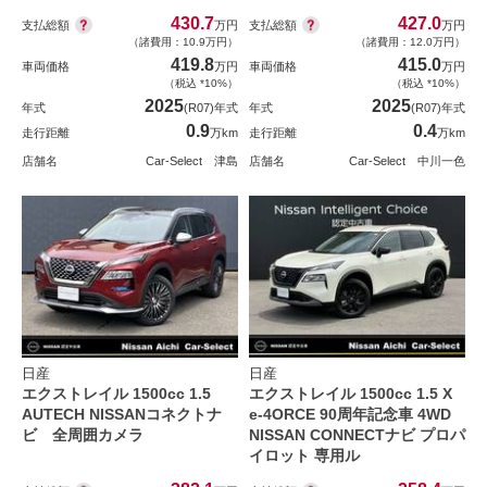
430.7
427.0
支払総額
支払総額
万円
万円
（諸費用：10.9万円）
（諸費用：12.0万円）
419.8
415.0
車両価格
万円
車両価格
万円
（税込 *10%）
（税込 *10%）
2025
2025
年式
(R07)年式
年式
(R07)年式
0.9
0.4
走行距離
万km
走行距離
万km
店舗名
Car-Select 津島
店舗名
Car-Select 中川一色
日産
日産
エクストレイル 1500cc 1.5
エクストレイル 1500cc 1.5 X
AUTECH NISSANコネクトナ
e-4ORCE 90周年記念車 4WD
ビ 全周囲カメラ
NISSAN CONNECTナビ プロパ
イロット 専用ル