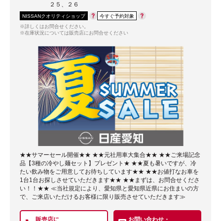
２５、２６
NISSANクオリティショップ
今すぐ予約対象
※詳しくはお問合せください。
※在庫状況については販売店にお問合せください
★★サマーセール開催★★ ★★元社用車大集合★★ ★★ご来場記念
品【3種の冷やし麺セット】プレゼント★ ★★夏も暑いですが、冷
たい飲み物をご用意してお待ちしています★★ ★★お値打なお車を
1台1台お探しさせていただきます★★ ★★まずは、お問合せくださ
い！！★★ ≪当社規定により、愛知県と愛知県近県にお住まいの方
で、ご来店いただけるお客様に限り販売させていただきます≫
販売店に
お問い合わせ・