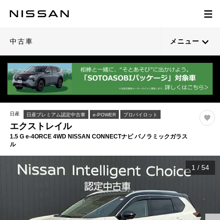
中古車
メニュー
日産
日産プレミアム認定中古車
e-POWER
プロパイロット
エクストレイル
1.5 G e-4ORCE 4WD NISSAN CONNECTナビ パノラミックガラス
ル
1
/
54