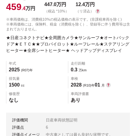
459
447.0
万円
12.4
万円
.4
万円
（税込 *10%）
（リ済込）
※車両価格は、消費税10%の税込価格の表示です。(非課税車両を除く)
※車両価格には、保険料、税金（消費税を除く）、登録等に伴う費用等は含
まれておりません。
★日産コネクトナビ★全周囲カメラ★サンルーフ★オートバック
ドア★ＥＴＣ★★プロパイロット★ルーフレール★ステアリング
ヒーター★全席シートヒーター★ ヘッドアップディスプレイ
年式
走行距離
2025
0.3
(R07)年
万km
排気量
車検
1500
2028
01
cc
(R10)年
月
修復歴
車両評価書
なし
あり
評価機関
日産車両状態証明
評価点
6
評価点イメージ
中古車としては最も良好な状態です。