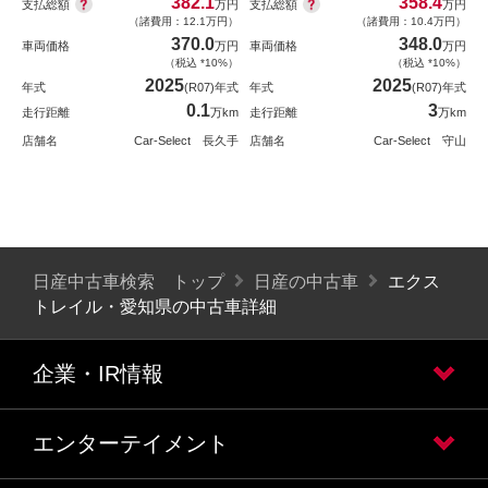
382.1
358.4
支払総額
支払総額
万円
万円
（諸費用：12.1万円）
（諸費用：10.4万円）
370.0
348.0
車両価格
万円
車両価格
万円
（税込 *10%）
（税込 *10%）
2025
2025
年式
(R07)年式
年式
(R07)年式
0.1
3
走行距離
万km
走行距離
万km
店舗名
Car-Select 長久手
店舗名
Car-Select 守山
日産中古車検索 トップ
日産の中古車
エクス
トレイル・愛知県の中古車詳細
企業・IR情報
エンターテイメント