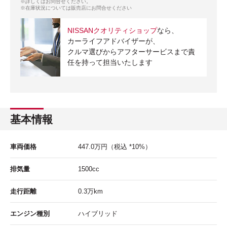
※詳しくはお問合せください。
※在庫状況については販売店にお問合せください
NISSANクオリティショップ
なら、
カーライフアドバイザーが、
クルマ選びからアフターサービスまで責
任を持って担当いたします
基本情報
車両価格
447.0
万円
（税込 *10%）
排気量
1500cc
走行距離
0.3
万km
エンジン種別
ハイブリッド