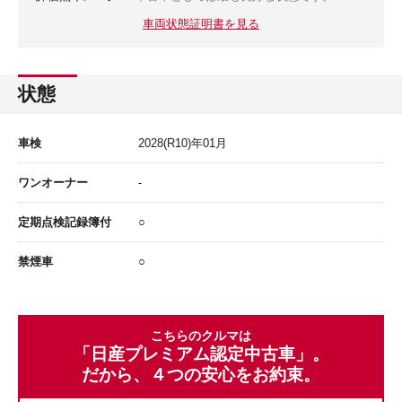
車両状態証明書を見る
状態
車検
2028
(R10)年
01
月
ワンオーナー
-
定期点検記録簿付
○
禁煙車
○
こちらのクルマは
「日産プレミアム認定中古車」。
だから、４つの安心をお約束。