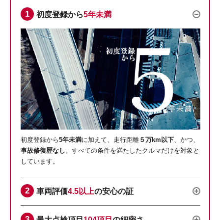
初度登録から
5年未満
初度登録から
5年未満
に加えて、走行距離
５万km以下
、かつ、
事故修復歴なし
。すべての条件を満たしたクルマだけを対象と
しています。
車両評価
4.5以上
の安心の証
最大点検項目
104項目
の細密さ