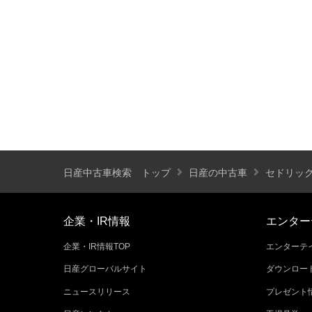
装備仕様
カーナビ
バックモニター
ETC
エアバッグ
ABS
サンルーフ
ディスチャージ(キセノン)ヘッドライト
プライバシーガラス
オートバックドア
ライフケアビークル(福祉車両)装備仕様
日産中古車検索 トップ
日産の中古車
セドリッ
フラップシート
助手席回転シート
車いす用リフター
運転補助装置
企業・IR情報
エンター
企業・IR情報TOP
エンターテイ
その他
日産グローバルサイト
ダウンロー
クオリティショップ
車両状態証明書あり
ニュースリリース
プレゼント
今すぐ予約対象
オンライン相談対象