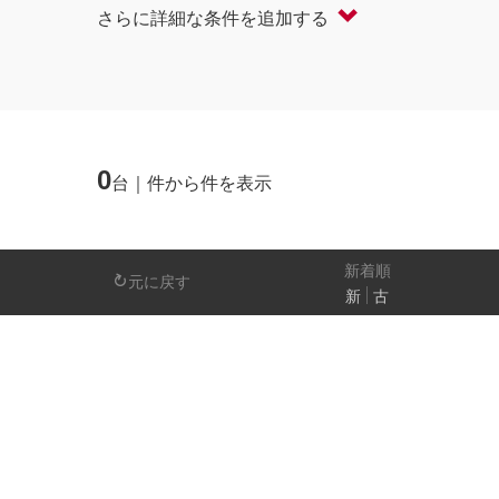
さらに詳細な条件を追加する
軽自動車
コンパクト/ハッチバック
オープン
セダン/ハードトップ
バン
ミニバン/SUV/ワゴン
ライフケアビーク
0
台｜件から件を表示
排気量
－
新着順
元に戻す
新
古
日産の先進技術
エマージェンシーブレーキ
アラウンドビ
パーキングアシスト
車線逸脱警報
人気の装備
LEDヘッドライト
アイドリングストップ