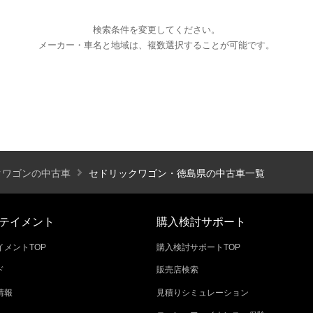
検索条件を変更してください。
メーカー・車名と地域は、複数選択することが可能です。
エアコン
パワーステアリング
パワーウィンドウ
カーテレビ（地デジ）
本革シート
アルミホイール
オートスライドドア
寒冷地仕様
ブラインドモニタ
シートヒーター
後席モニター
ハイビームアシ
クワゴンの中古車
セドリックワゴン・徳島県の中古車一覧
スライドアップシート
車いす用スロープ
スライド
テイメント
購入検討サポート
メントTOP
購入検討サポートTOP
ド
販売店検索
エコカー減税対象車
店長特選車
軽自動車を
情報
見積りシミュレーション
新着物件
修復歴なし
展示試乗車
4W