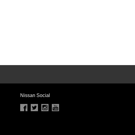
カセット
CD
MD
インテリジェントキー
ー
盗難防止システム
キーレス
スト
ドライブレコーダー
ステップ
チルトアップシート
Nissan Social
除く
商用車・バンを除く
D