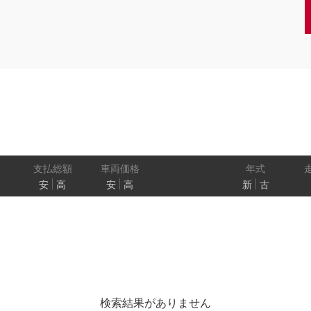
クーペ
AT
CVT
MT
/商用車
状態
ル
（福祉車両）
車検残
ワ
パワートレイン
駆動方式
ド
支払総額
車両価格
年式
安
高
安
高
新
古
ューモニター
スマートルームミラー
踏み間違い
プロパイロット パーキング
e-4ORCE
検索結果がありません
クルーズコントロール
両側オートスライドドア