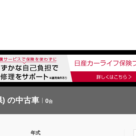
中古車を探す
店舗から探す
日産の中古車とは
認
P
) の中古車
0
台
年式