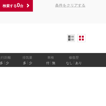
0
条件をクリアする
検索する
台
ンオーナー
定期記録簿付
禁煙車
ア数
乗車定員
走行距離
排気量
車検
修復歴
多
少
多
少
付
無
なし
あり
防止
電気自動車