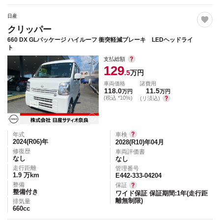
日産
クリッパー
660 DX GLパッケージ ハイルーフ 衝突軽減ブレーキ LEDヘッドライ
ト
支払総額
129
.5
万円
車両価格
諸費用
118.0
11.5
万円
万円
(税込 *10%)
(リ済込)
年式
車検
2024(R06)
年
2028(R10)年04月
修復歴
車両評価書
なし
なし
走行距離
管理番号
1.9
万km
E442-333-04204
整備
保証
整備付き
ワイド保証 保証期間:1年(走行距
離無制限)
排気量
660
cc