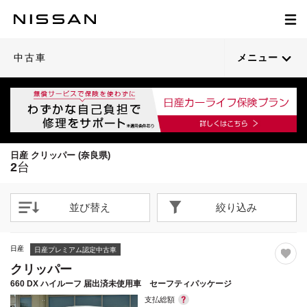
1
1
/
/
23
28
閉じる
閉じる
21枚目以降は詳細ページへ
21枚目以降は詳細ページへ
中古車
メニュー
日産 クリッパー (奈良県)
2
台
並び替え
絞り込み
日産
日産プレミアム認定中古車
クリッパー
660 DX ハイルーフ 届出済未使用車 セーフティパッケージ
支払総額