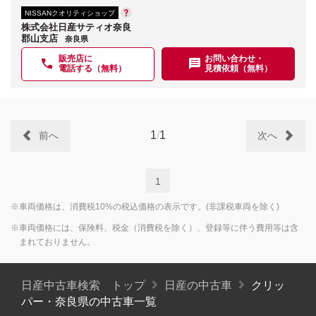
NISSANクオリティショップ
株式会社日産サティオ奈良
郡山支店
奈良県
販売店に
お問い合わせ・
電話する（無料）
見積依頼（無料）
1
/
1
前へ
次へ
1
※車両価格は、消費税10%の税込価格の表示です。(非課税車両を除く)
※車両価格には、保険料、税金（消費税を除く）、登録等に伴う費用等は含
まれておりません。
日産中古車検索 トップ
日産の中古車
クリッ
パー・奈良県の中古車一覧