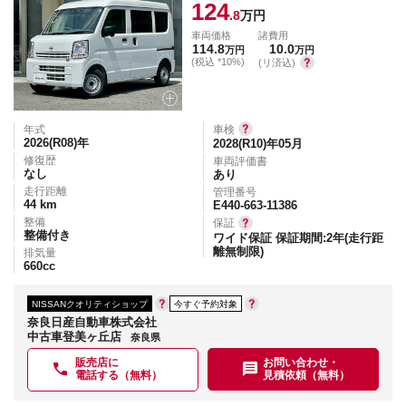
124
.8
万円
車両価格
諸費用
114.8
10.0
万円
万円
(税込 *10%)
(リ済込)
年式
車検
2026(R08)
年
2028(R10)年05月
修復歴
車両評価書
なし
あり
走行距離
管理番号
44
km
E440-663-11386
整備
保証
整備付き
ワイド保証 保証期間:2年(走行距
離無制限)
排気量
660
cc
NISSANクオリティショップ
今すぐ予約対象
奈良日産自動車株式会社
中古車登美ヶ丘店
奈良県
販売店に
お問い合わせ・
電話する（無料）
見積依頼（無料）