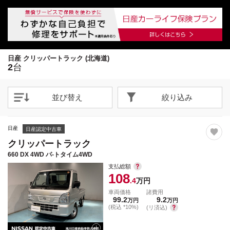
1
1
/
/
25
29
閉じる
閉じる
21枚目以降は詳細ページへ
21枚目以降は詳細ページへ
日産 クリッパートラック (北海道)
2
台
並び替え
絞り込み
日産
日産認定中古車
クリッパートラック
660 DX 4WD パ-トタイム4WD
支払総額
108
.4
万円
車両価格
諸費用
99.2
9.2
万円
万円
(税込 *10%)
(リ済込)