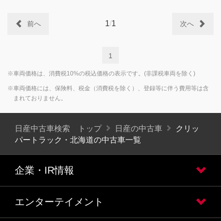
1
/
1
前へ
次へ
1
※車両価格は、消費税10%の税込価格の表示です。(非課税車両を除く)
※車両価格には、保険料、税金（消費税を除く）、登録等に伴う費用等は含
まれておりません。
日産中古車検索 トップ
日産の中古車
クリッ
パートラック・北海道の中古車一覧
企業・IR情報
エンターテイメント