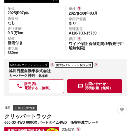
年式
車検
2025(R07)
年
2027(R09)年03月
修復歴
車両評価書
なし
あり
走行距離
管理番号
0.3
万km
A110-7U3-15739
整備
保証
整備付き
ワイド保証 保証期間:1年(走行距
離無制限)
排気量
660
cc
NISSANクオリティショップ
据置払クレジット取扱店舗
旭川日産自動車株式会社
カーパーク神居
北海道
販売店に
お問い合わせ・
電話する（無料）
見積依頼（無料）
日産
日産認定中古車
クリッパートラック
660 GX 4WD 660GX パートタイム4WD 衝突軽減ブレーキ
支払総額