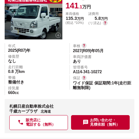
141
.1
万円
車両価格
諸費用
135.3
5.8
万円
万円
(税込 *10%)
(リ済込)
年式
車検
2025(R07)
年
2027(R09)年05月
修復歴
車両評価書
なし
あり
走行距離
管理番号
0.8
万km
A114-341-10272
整備
保証
整備付き
ワイド保証 保証期間:1年(走行距
離無制限)
排気量
660
cc
札幌日産自動車株式会社
千歳カープラザ
北海道
販売店に
お問い合わせ・
電話する（無料）
見積依頼（無料）