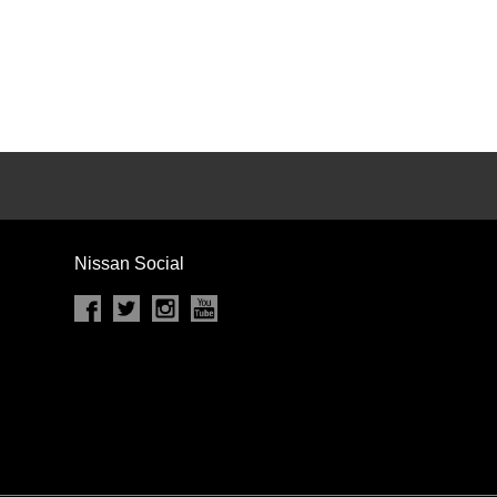
カセット
CD
MD
インテリジェントキー
ー
盗難防止システム
キーレス
スト
ドライブレコーダー
ステップ
チルトアップシート
Nissan Social
除く
商用車・バンを除く
D