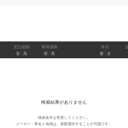
状態
ル
（福祉車両）
車検残
ワ
パワートレイン
駆動方式
ド
支払総額
車両価格
年式
安
高
安
高
新
古
ューモニター
スマートルームミラー
踏み間違い
プロパイロット パーキング
e-4ORCE
検索結果がありません
クルーズコントロール
両側オートスライドドア
検索条件を変更してください。
メーカー・車名と地域は、複数選択することが可能です。