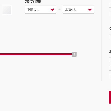
走行距離
－
ミッション
クーペ
AT
CVT
MT
/商用車