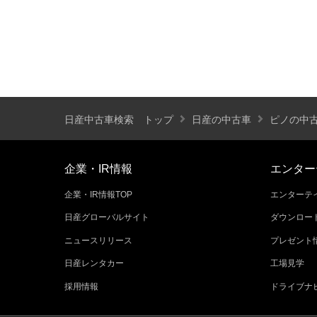
カーナビ
バックモニター
ETC
エアバッグ
ABS
サンルーフ
ディスチャージ(キセノン)ヘッドライト
プライバシーガラス
オートバックドア
ライフケアビークル(福祉車両)装備仕様
日産中古車検索 トップ
日産の中古車
ピノの中
フラップシート
助手席回転シート
車いす用リフター
運転補助装置
企業・IR情報
エンター
企業・IR情報TOP
エンターテイ
その他
日産グローバルサイト
ダウンロー
クオリティショップ
車両状態証明書あり
ニュースリリース
プレゼント
今すぐ予約対象
オンライン相談対象
日産レンタカー
工場見学
採用情報
ドライブナ