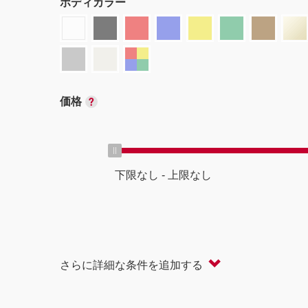
ボディカラー
価格
下限なし
-
上限なし
ボディタイプ
さらに詳細な条件を追加する
軽自動車
コンパクト/ハッチバック
オープン
セダン/ハードトップ
バン