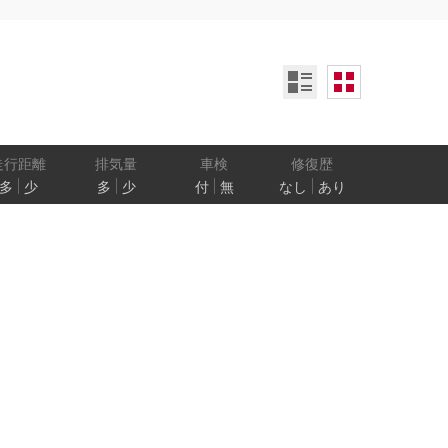
ンオーナー
定期記録簿付
禁煙車
ア数
乗車定員
走行距離
排気量
車検
修復歴
多
少
多
少
付
無
なし
あり
防止
電気自動車