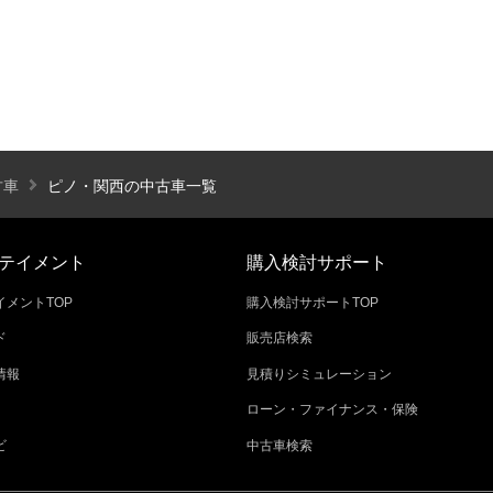
エアコン
パワーステアリング
パワーウィンドウ
カーテレビ（地デジ）
本革シート
アルミホイール
オートスライドドア
寒冷地仕様
ブラインドモニタ
シートヒーター
後席モニター
ハイビームアシ
古車
ピノ・関西の中古車一覧
スライドアップシート
車いす用スロープ
スライド
テイメント
購入検討サポート
メントTOP
購入検討サポートTOP
ド
販売店検索
エコカー減税対象車
店長特選車
軽自動車を
情報
見積りシミュレーション
新着物件
修復歴なし
展示試乗車
4W
ローン・ファイナンス・保険
ビ
中古車検索