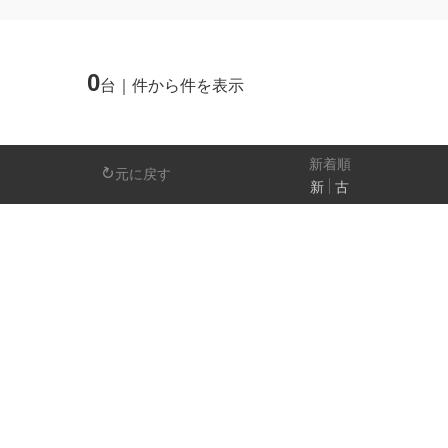
ミニバン/SUV/ワゴン
ライフケアビーク
0
台｜件から件を表示
排気量
－
新着順
元に戻す
新
古
日産の先進技術
エマージェンシーブレーキ
アラウンドビ
パーキングアシスト
車線逸脱警報
人気の装備
LEDヘッドライト
アイドリングストップ
装備仕様