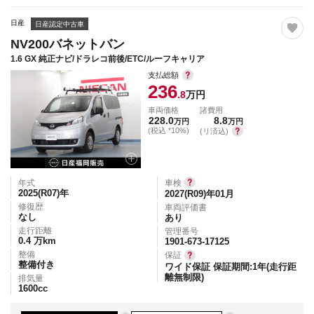
日産
日産認定中古車
NV200バネットバン
1.6 GX 純正ナビ/ドラレコ前後/ETC/ルーフキャリア
支払総額
236
.8
万円
車両価格
諸費用
228.0
8.8
万円
万円
(税込 *10%)
(リ済込)
年式
車検
2025(R07)
年
2027(R09)年01月
修復歴
車両評価書
なし
あり
走行距離
管理番号
0.4
万km
1901-673-17125
整備
保証
整備付き
ワイド保証 保証期間:1年(走行距
離無制限)
排気量
1600
cc