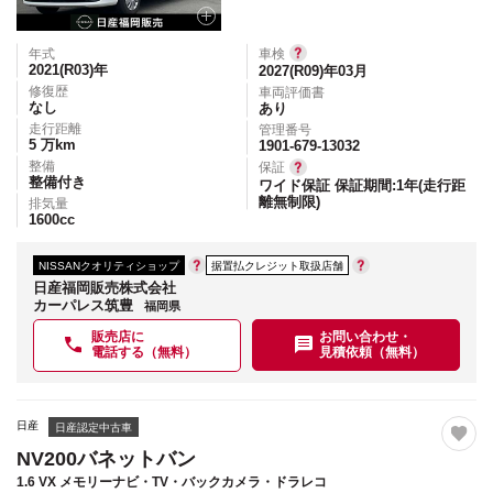
年式
車検
2021(R03)
年
2027(R09)年03月
修復歴
車両評価書
なし
あり
走行距離
管理番号
5
万km
1901-679-13032
整備
保証
整備付き
ワイド保証 保証期間:1年(走行距
離無制限)
排気量
1600
cc
NISSANクオリティショップ
据置払クレジット取扱店舗
日産福岡販売株式会社
カーパレス筑豊
福岡県
販売店に
お問い合わせ・
電話する（無料）
見積依頼（無料）
日産
日産認定中古車
NV200バネットバン
1.6 VX メモリーナビ・TV・バックカメラ・ドラレコ