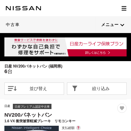
1
1
1
1
1
1
/
/
/
/
/
/
28
34
34
23
33
2
閉じる
閉じる
閉じる
閉じる
閉じる
閉じる
21枚目以降は詳細ページへ
21枚目以降は詳細ページへ
21枚目以降は詳細ページへ
21枚目以降は詳細ページへ
21枚目以降は詳細ページへ
中古車
メニュー
日産 NV200バネットバン (福岡県)
6
台
並び替え
絞り込み
日産
日産プレミアム認定中古車
NV200バネットバン
1.6 VX 衝突被害軽減ブレーキ リモコンキー
支払総額