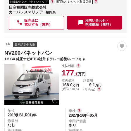
NISSANクオリティショップ
据置払クレジット取扱店舗
日産福岡販売株式会社
カーパレスマリノア
福岡県
販売店に
お問い合わせ・
電話する（無料）
見積依頼（無料）
日産
日産認定中古車
NV200バネットバン
1.6 GX 純正ナビ/ETC/社外ドラレコ前後/ルーフキャ
支払総額
177
.1
万円
車両価格
諸費用
168.0
9.1
万円
万円
(税込 *10%)
(リ済込)
年式
車検
2019(H31,R01)
年
2027(R09)年05月
修復歴
車両評価書
なし
あり
走行距離