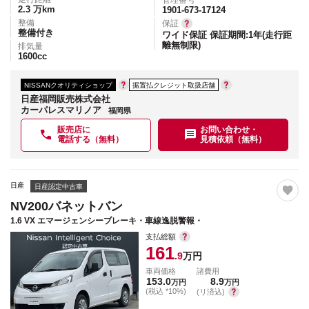
管理番号
2.3
万km
1901-673-17124
整備
保証
整備付き
ワイド保証 保証期間:1年(走行距
離無制限)
排気量
1600
cc
NISSANクオリティショップ
据置払クレジット取扱店舗
日産福岡販売株式会社
カーパレスマリノア
福岡県
販売店に
お問い合わせ・
電話する（無料）
見積依頼（無料）
日産
日産認定中古車
NV200バネットバン
1.6 VX エマージェンシーブレーキ・車線逸脱警報・
支払総額
161
.9
万円
車両価格
諸費用
153.0
8.9
万円
万円
(税込 *10%)
(リ済込)