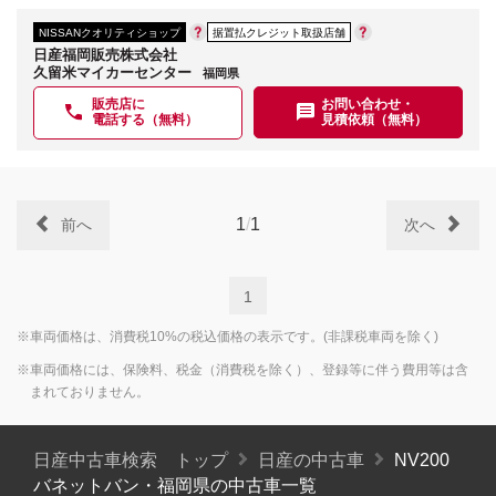
NISSANクオリティショップ
据置払クレジット取扱店舗
日産福岡販売株式会社
久留米マイカーセンター
福岡県
販売店に
お問い合わせ・
電話する（無料）
見積依頼（無料）
1
/
1
前へ
次へ
1
※車両価格は、消費税10%の税込価格の表示です。(非課税車両を除く)
※車両価格には、保険料、税金（消費税を除く）、登録等に伴う費用等は含
まれておりません。
日産中古車検索 トップ
日産の中古車
NV200
バネットバン・福岡県の中古車一覧