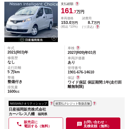
支払総額
161
.7
万円
車両価格
諸費用
153.0
8.7
万円
万円
(税込 *10%)
(リ済込)
年式
車検
2021(R03)
年
2027(R09)年03月
修復歴
車両評価書
なし
あり
走行距離
管理番号
5
万km
1901-676-14610
整備
保証
整備付き
ワイド保証 保証期間:1年(走行距
離無制限)
排気量
1600
cc
NISSANクオリティショップ
据置払クレジット取扱店舗
日産福岡販売株式会社
カーパレス八幡
福岡県
販売店に
お問い合わせ・
電話する（無料）
見積依頼（無料）