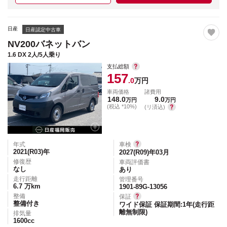
日産
日産認定中古車
NV200バネットバン
1.6 DX 2人/5人乗り
支払総額
157
.0
万円
車両価格
諸費用
148.0
9.0
万円
万円
(税込 *10%)
(リ済込)
年式
車検
2021(R03)
年
2027(R09)年03月
修復歴
車両評価書
なし
あり
走行距離
管理番号
6.7
万km
1901-89G-13056
整備
保証
整備付き
ワイド保証 保証期間:1年(走行距
離無制限)
排気量
1600
cc