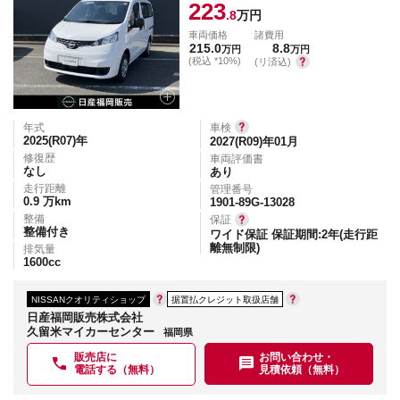
223
.8
万円
車両価格
諸費用
215.0
8.8
万円
万円
(税込 *10%)
(リ済込)
年式
車検
2025(R07)
年
2027(R09)年01月
修復歴
車両評価書
なし
あり
走行距離
管理番号
0.9
万km
1901-89G-13028
整備
保証
整備付き
ワイド保証 保証期間:2年(走行距
離無制限)
排気量
1600
cc
NISSANクオリティショップ
据置払クレジット取扱店舗
日産福岡販売株式会社
久留米マイカーセンター
福岡県
販売店に
お問い合わせ・
電話する（無料）
見積依頼（無料）