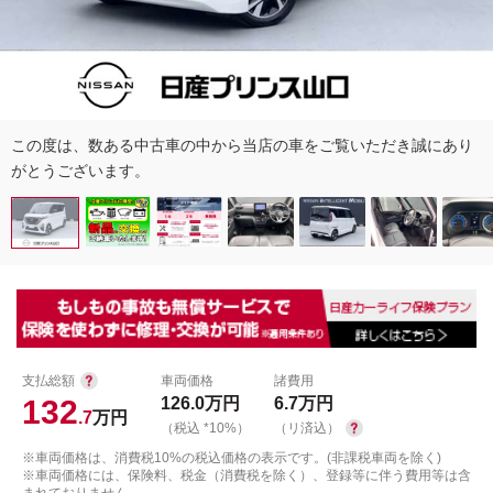
この度は、数ある中古車の中から当店の車をご覧いただき誠にあり
がとうございます。
支払総額
車両価格
諸費用
132
126.0
万円
6.7
万円
.7
万円
（税込 *10%）
（リ済込）
※車両価格は、消費税10%の税込価格の表示です。(非課税車両を除く)
※車両価格には、保険料、税金（消費税を除く）、登録等に伴う費用等は含
まれておりません。