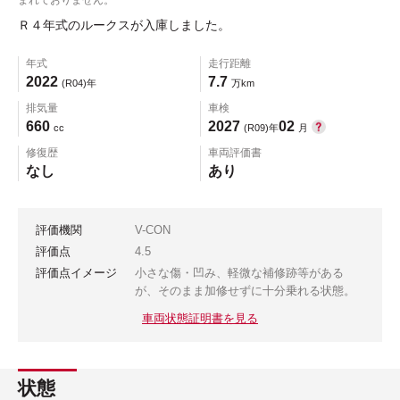
Ｒ４年式のルークスが入庫しました。
年式
走行距離
2022
7.7
(R04)年
万km
排気量
車検
660
2027
02
cc
(R09)年
月
修復歴
車両評価書
なし
あり
評価機関
V-CON
評価点
4.5
評価点イメージ
小さな傷・凹み、軽微な補修跡等がある
が、そのまま加修せずに十分乗れる状態。
車両状態証明書を見る
状態