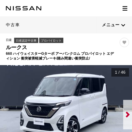
中古車
メニュー
日産
日産認定中古車
プロパイロット
ルークス
660 ハイウェイスターGターボ アーバンクロム プロパイロット エデ
ィション 衝突被害軽減ブレーキ/踏み間違い衝突防止/
1
/
46