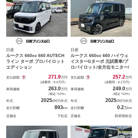
日産
日産
ルークス 660cc 660 AUTECH
ルークス 660cc 660 ハイウェ
ライン ターボ プロパイロット
イスターGターボ 元試乗車/プ
エディション
ロパイロット/全方位モニター/
271.9
257.2
支払総額
支払総額
万円
万円
（諸費用：8.9万円）
（諸費用：8.2万円）
263.0
249.0
車両価格
万円
車両価格
万円
（税込 *10%）
（税込 *10%）
2025
2025
年式
(R07)年式
年式
(R07)年式
893
0.2
走行距離
km
走行距離
万km
店舗名
下松店
店舗名
防府国衙店