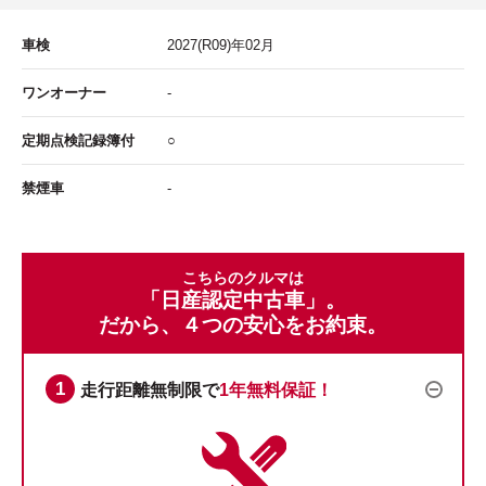
車検
2027
(R09)年
02
月
ワンオーナー
-
定期点検記録簿付
○
禁煙車
-
こちらのクルマは
「日産認定中古車」。
だから、４つの安心をお約束。
走行距離無制限で
1年無料保証！