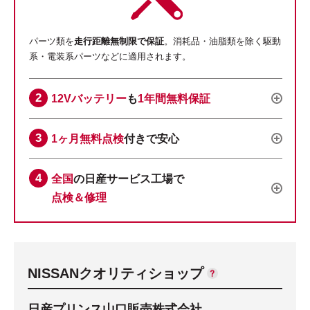
パーツ類を
走行距離無制限で保証
。消耗品・油脂類を除く駆動
系・電装系パーツなどに適用されます。
12Vバッテリー
も
1年間無料保証
1ヶ月無料点検
付きで安心
全国
の日産サービス工場で
点検＆修理
NISSANクオリティショップ
日産プリンス山口販売株式会社