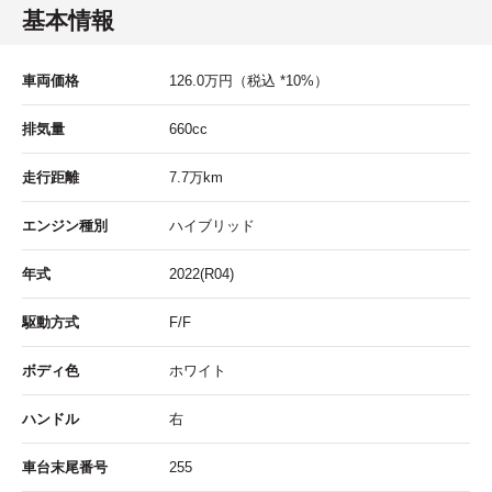
基本情報
車両価格
126.0
万円
（税込 *10%）
排気量
660cc
走行距離
7.7
万km
エンジン種別
ハイブリッド
年式
2022(R04)
駆動方式
F/F
ボディ色
ホワイト
ハンドル
右
車台末尾番号
255