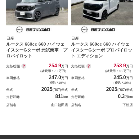
日産
日産
ルークス 660cc 660 ハイウェ
ルークス 660cc 660 ハイウェ
イスターGターボ 元試乗車 プ
イスターGターボ プロパイロッ
ロパイロット
ト エディション
254.9
253.9
支払総額
支払総額
万円
万円
（諸費用：7.9万円）
（諸費用：8.9万円）
247.0
245.0
車両価格
万円
車両価格
万円
（税込 *10%）
（税込 *10%）
2025
2025
年式
(R07)年式
年式
(R07)年式
811
0.3
走行距離
km
走行距離
万km
店舗名
山口朝田店
店舗名
下松店