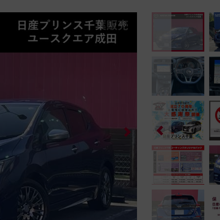
1
/
46