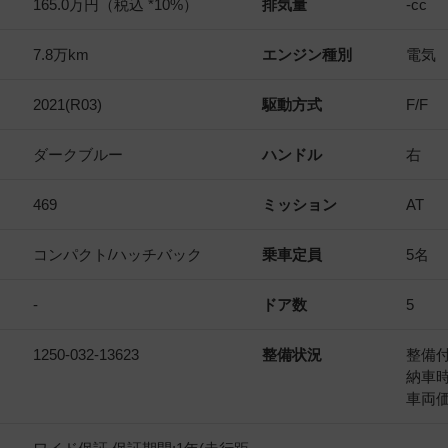
165.0万円（税込 *10%）
排気量
-
cc
7.8万km
エンジン種別
電気
2021(R03)
駆動方式
F/F
ダークブルー
ハンドル
右
469
ミッション
AT
コンパクト/ハッチバック
乗車定員
5名
-
ドア数
5
1250-032-13623
整備状況
整備
納車
車両