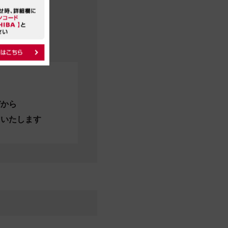
びから
当いたします