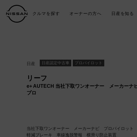
クルマを探す
オーナーの方へ
日産を知る
中古車
TO
日産認定中古車
プロパイロット
日産
リーフ
e+ AUTECH 当社下取ワンオーナー メーカー
プロ
当社下取ワンオーナー メーカーナビ プロパイロット 
軽減ブレーキ 車線逸脱警報 横滑り防止装置