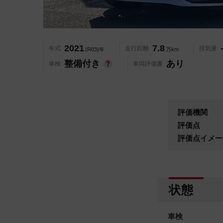
2021
7.8
年式
走行距離
排気量
(R03)年
万km
整備付き
あり
車検
車両評価書
評価機関
評価点
評価点イメー
状態
車検