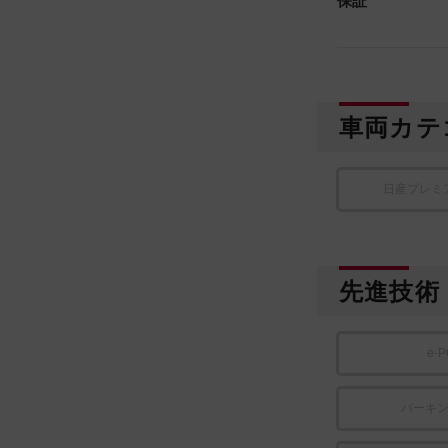
保証
車両カテ
日産プレミ
先進技術
e-
パーキ