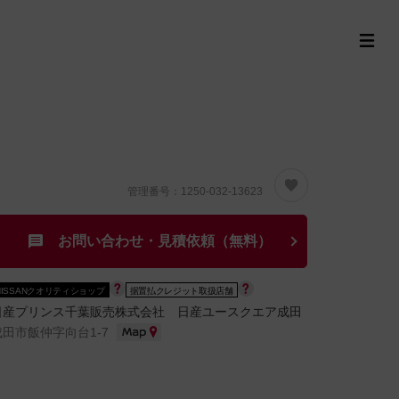
定中古車ラインナップ
購入サポート
お役立ち情報
MOR
管理番号：1250-032-13623
お問い合わせ・見積依頼（無料）
NISSANクオリティショップ
据置払クレジット取扱店舗
日産プリンス千葉販売株式会社 日産ユースクエア成田
成田市飯仲字向台1-7