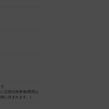
付き
時に定期点検整備(費用は
価格に含まれます。)