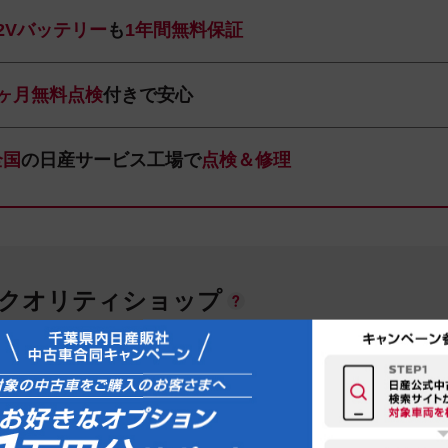
12Vバッテリー
も
1年間無料保証
1ヶ月無料点検
付きで安心
全国
の日産サービス工場で
点検＆修理
ANクオリティショップ
ス千葉販売株式会社 日産ユースクエア成田
20-3423
成田市飯仲字向台1-7
お店の地図を見る