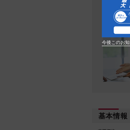
営業時間
１０
定休日
毎週
※詳しくはお問
※在庫状況につ
今後このお知
基本情報