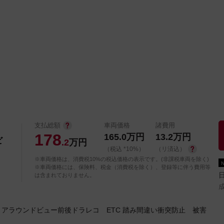
中古車を探す
店舗から探す
日産の中古車とは
認
P
支払総額
車両価格
諸費用
178
165.0
万円
13.2
万円
ナビ
.2
万円
（税込 *10%）
（リ済込）
※車両価格は、消費税10%の税込価格の表示です。(非課税車両を除く)
※車両価格には、保険料、税金（消費税を除く）、登録等に伴う費用等
は含まれておりません。
アラウンドビュー前後ドラレコ ETC 踏み間違い衝突防止 被害