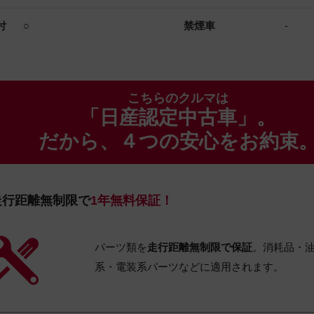
付
○
禁煙車
-
こちらのクルマは
「日産認定中古車」。
だから、４つの安心をお約束
走行距離無制限で
1年無料保証！
パーツ類を
走行距離無制限で保証
。消耗品・
系・電装系パーツなどに適用されます。