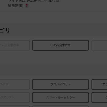
ワイド保証 保証期間:1年(走行距
離無制限)
ゴリ
アム認定中古車
日産認定中古車
POWER
プロパイロット
ア
ングアシスト
スマートルームミラー