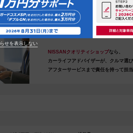
：００～１８：００
 火曜日・水曜日
合せください。
いては販売店にお問合せください
らせを表示しない
NISSANクオリティショップ
なら、
カーライフアドバイザーが、クルマ選
アフターサービスまで責任を持って担