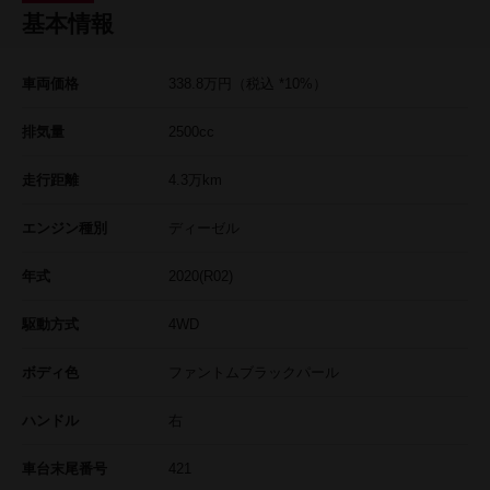
基本情報
車両価格
338.8
万円
（税込 *10%）
排気量
2500cc
走行距離
4.3
万km
エンジン種別
ディーゼル
年式
2020(R02)
駆動方式
4WD
ボディ色
ファントムブラックパール
ハンドル
右
車台末尾番号
421