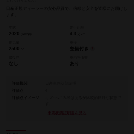
日産正規ディーラーの安心品質で、信頼と安全を皆様にお届けし
ます。
年式
走行距離
2020
4.3
(R02)年
万km
排気量
車検
2500
整備付き
cc
修復歴
車両評価書
なし
あり
評価機関
日産車両状態証明
評価点
4
評価点イメージ
キズ･へこみ等はあるが比較的良好な状態で
す。
車両状態証明書を見る