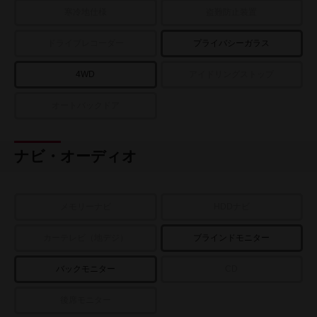
寒冷地仕様
盗難防止装置
ドライブレコーダー
プライバシーガラス
4WD
アイドリングストップ
オートバックドア
ナビ・オーディオ
メモリーナビ
HDDナビ
カーテレビ（地デジ）
ブラインドモニター
バックモニター
CD
後席モニター