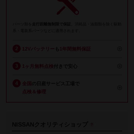
パーツ類を
走行距離無制限で保証
。消耗品・油脂類を除く駆動
系・電装系パーツなどに適用されます。
12Vバッテリー
も
1年間無料保証
1ヶ月無料点検
付きで安心
全国
の日産サービス工場で
点検＆修理
NISSANクオリティショップ