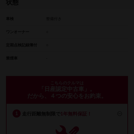
状態
車検
整備付き
ワンオーナー
○
定期点検記録簿付
○
禁煙車
-
こちらのクルマは
「日産認定中古車」。
だから、４つの安心をお約束。
走行距離無制限で
1年無料保証！