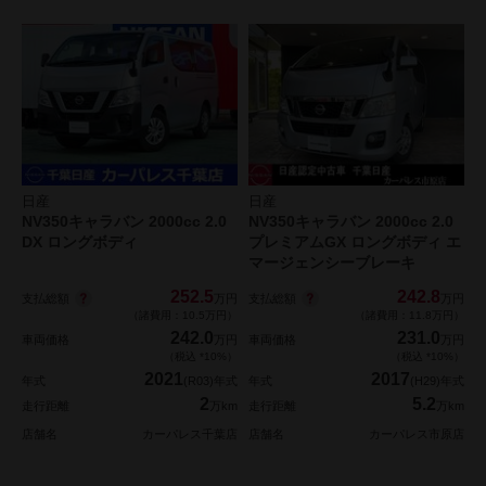
日産
日産
NV350キャラバン 2000cc 2.0
NV350キャラバン 2000cc 2.0
DX ロングボディ
プレミアムGX ロングボディ エ
マージェンシーブレーキ
252.5
242.8
支払総額
支払総額
万円
万円
（諸費用：10.5万円）
（諸費用：11.8万円）
242.0
231.0
車両価格
万円
車両価格
万円
（税込 *10%）
（税込 *10%）
2021
2017
年式
(R03)年式
年式
(H29)年式
2
5.2
走行距離
万km
走行距離
万km
店舗名
カーパレス千葉店
店舗名
カーパレス市原店