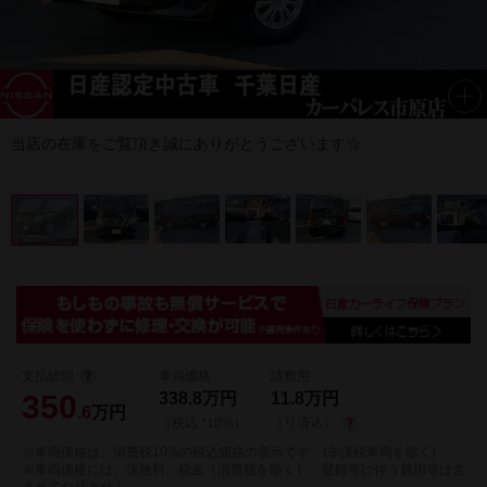
当店の在庫をご覧頂き誠にありがとうございます☆
支払総額
車両価格
諸費用
350
338.8
万円
11.8
万円
.6
万円
（税込 *10%）
（リ済込）
※車両価格は、消費税10%の税込価格の表示です。(非課税車両を除く)
※車両価格には、保険料、税金（消費税を除く）、登録等に伴う費用等は含
まれておりません。