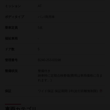
ミッション
AT
ボディタイプ
バン/商用車
乗車定員
5名
福祉車両
-
ドア数
5
管理番号
B240-253-03198
整備状況
整備付き
納車時に定期点検整備(費用は車両価格に含ま
れます。)
保証
ワイド保証 保証期間:1年(走行距離無制限)
車両カテゴリ