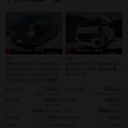
日産
日産
NV350キャラバン 2000cc 2.0
NV350キャラバン 2500cc 2.5
プレミアムGX アーバンクロム
チェアキャブ 車いす4名仕様 メ
ロングボディ ワンオーナーア
モリーナビ
ラウンドビューモニター純正
270.1
324.4
支払総額
支払総額
万円
万円
（諸費用：11.6万円）
（諸費用：16.4万円）
258.5
308.0
車両価格
万円
車両価格
万円
（税込 *10%）
（非課税）
2019
2020
年式
(H31,R01)年式
年式
(R02)年式
4.5
4.3
走行距離
万km
走行距離
万km
店舗名
カーパレス市原店
店舗名
カーパレス市原店