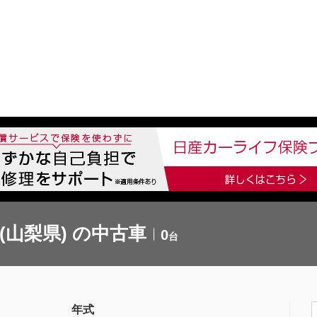
中古車を探す
店舗から探す
日産の中古車とは
認
P
(山梨県) の中古車
0
台
年式