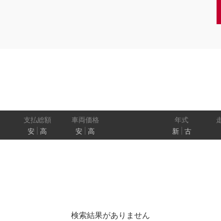
クーペ
AT
CVT
MT
/商用車
状態
ル
（福祉車両）
車検残
ワ
パワートレイン
駆動方式
ド
支払総額
車両価格
年式
安
高
安
高
新
古
ューモニター
スマートルームミラー
踏み間違い
プロパイロット パーキング
e-4ORCE
検索結果がありません
クルーズコントロール
両側オートスライドドア