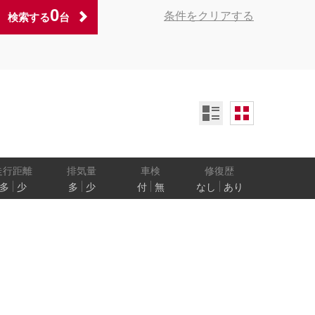
0
条件をクリアする
検索する
台
ンオーナー
定期記録簿付
禁煙車
ア数
乗車定員
走行距離
排気量
車検
修復歴
多
少
多
少
付
無
なし
あり
防止
電気自動車