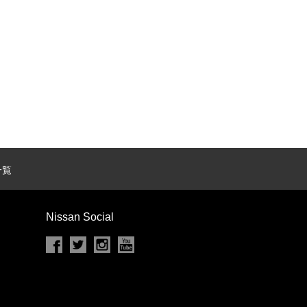
カセット
CD
MD
インテリジェントキー
ー
盗難防止システム
キーレス
スト
ドライブレコーダー
一覧
ステップ
チルトアップシート
Nissan Social
除く
商用車・バンを除く
D