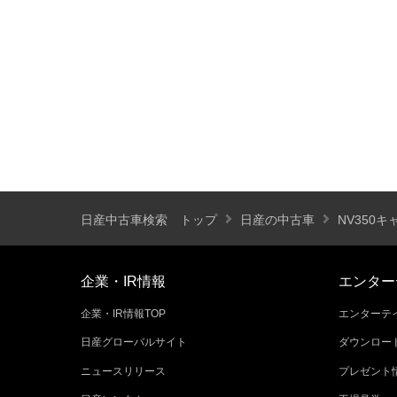
装備仕様
カーナビ
バックモニター
ETC
エアバッグ
ABS
サンルーフ
ディスチャージ(キセノン)ヘッドライト
プライバシーガラス
オートバックドア
ライフケアビークル(福祉車両)装備仕様
日産中古車検索 トップ
日産の中古車
NV350
フラップシート
助手席回転シート
車いす用リフター
運転補助装置
企業・IR情報
エンター
企業・IR情報TOP
エンターテイ
その他
日産グローバルサイト
ダウンロー
クオリティショップ
車両状態証明書あり
ニュースリリース
プレゼント
今すぐ予約対象
オンライン相談対象