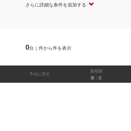
さらに詳細な条件を追加する
軽自動車
コンパクト/ハッチバック
オープン
セダン/ハードトップ
バン
ミニバン/SUV/ワゴン
ライフケアビーク
0
台｜件から件を表示
排気量
－
新着順
元に戻す
新
古
日産の先進技術
エマージェンシーブレーキ
アラウンドビ
パーキングアシスト
車線逸脱警報
人気の装備
LEDヘッドライト
アイドリングストップ