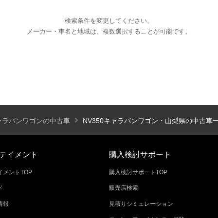
検索条件を変更してください。
メーカー・車名と地域は、複数選択することが可能です。
エアコン
パワーステアリング
パワーウィンドウ
カーテレビ（地デジ）
本革シート
アルミホイール
オートスライドドア
寒冷地仕様
ブラインドモニタ
シートヒーター
後席モニター
ハイビームアシ
キャラバンワゴンの中古車
NV350キャラバンワゴン・山梨県の中古車
スライドアップシート
車いす用スロープ
スライド
テイメント
購入検討サポート
メントTOP
購入検討サポートTOP
ド
販売店検索
エコカー減税対象車
店長特選車
軽自動車を
情報
見積りシミュレーション
新着物件
修復歴なし
展示試乗車
4W