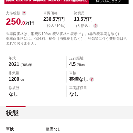
支払総額
車両価格
諸費用
250
236.5
万円
13.5
万円
.0
万円
（税込 *10%）
（リ済込）
※車両価格は、消費税10%の税込価格の表示です。(非課税車両を除く)
※車両価格には、保険料、税金（消費税を除く）、登録等に伴う費用等は含
まれておりません。
年式
走行距離
2021
4.5
(R03)年
万km
排気量
車検
1200
整備なし
cc
修復歴
車両評価書
なし
なし
状態
車検
整備なし