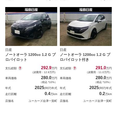
日産
日産
ノートオーラ 1200cc 1.2 G プ
ノートオーラ 1200cc 1.2 G プ
ロパイロット
ロパイロット付き
292.9
291.0
支払総額
支払総額
万円
万円
（諸費用：12.9万円）
（諸費用：11.0万円）
280.0
280.0
車両価格
万円
車両価格
万円
（税込 *10%）
（税込 *10%）
2025
2025
年式
(R07)年式
年式
(R07)年式
0.4
0.2
走行距離
万km
走行距離
万km
店舗名
ユーカーズ会津一箕町
店舗名
ユーカーズ会津一箕町