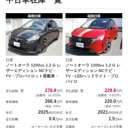
日産
日産
ノートオーラ 1200cc 1.2 G レ
ノートオーラ 1200cc 1.2 G レ
ザーエディション NCナビ・
ザーエディション NCナビ・
TV・プロパイロット搭載車・
TV・LEDヘッドライト・プロ
パイロ
278.8
229.8
支払総額
支払総額
万円
万円
（諸費用：10.4万円）
（諸費用：9.8万円）
268.4
220.0
車両価格
万円
車両価格
万円
（税込 *10%）
（税込 *10%）
2025
2021
年式
(R07)年式
年式
(R03)年式
0.6
1.5
走行距離
万km
走行距離
万km
店舗名
ユーカーズいわき常磐
店舗名
ユーカーズいわき常磐