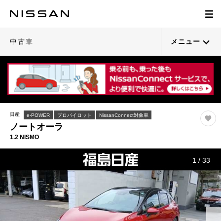
中古車
メニュー
日産
e-POWER
プロパイロット
NissanConnect対象車
ノートオーラ
1.2 NISMO
1
/
33