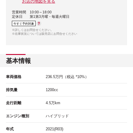
お店の地図を見る
営業時間
10:00～18:00
定休日
第1第3月曜・毎週火曜日
今すぐ予約対象
※詳しくはお問合せください。
※在庫状況については販売店にお問合せください
基本情報
車両価格
236.5
万円
（税込 *10%）
排気量
1200cc
走行距離
4.5
万km
エンジン種別
ハイブリッド
年式
2021(R03)