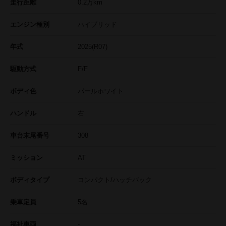
走行距離
0.2
万km
エンジン種別
ハイブリッド
年式
2025(R07)
駆動方式
F/F
ボディ色
パールホワイト
ハンドル
右
車台末尾番号
308
ミッション
AT
ボディタイプ
コンパクト/ハッチバック
乗車定員
5名
福祉車両
-