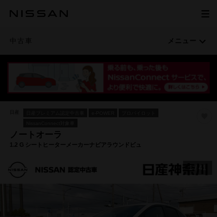
中古車
メニュー
日産
日産プレミアム認定中古車
e-POWER
プロパイロット
NissanConnect対象車
ノートオーラ
1.2 G シートヒーターメーカーナビアラウンドビュ
1
/
41