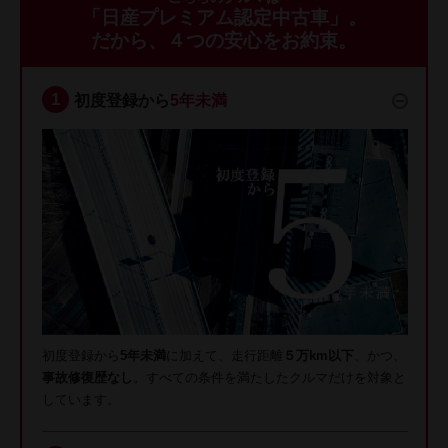
「日産プレミアム認定中古車」。
だから、４つの安心をお約束。
初度登録から
5年未満
初度登録から
5年未満
に加えて、走行距離
５万km以下
、かつ、
事故修復歴なし
。すべての条件を満たしたクルマだけを対象と
しています。