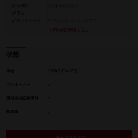
評価機関
日産車両状態証明
評価点
5
評価点イメージ
内･外装がきれいな状態です。
車両状態証明書を見る
状態
車検
2028
(R10)年
07
月
ワンオーナー
○
定期点検記録簿付
○
禁煙車
○
こちらのクルマは