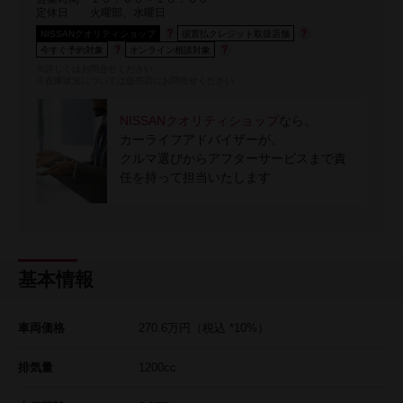
定休日
火曜部、水曜日
NISSANクオリティショップ
据置払クレジット取扱店舗
今すぐ予約対象
オンライン相談対象
※詳しくはお問合せください。
※在庫状況については販売店にお問合せください
NISSANクオリティショップ
なら、
カーライフアドバイザーが、
クルマ選びからアフターサービスまで責
任を持って担当いたします
基本情報
車両価格
270.6
万円
（税込 *10%）
排気量
1200cc