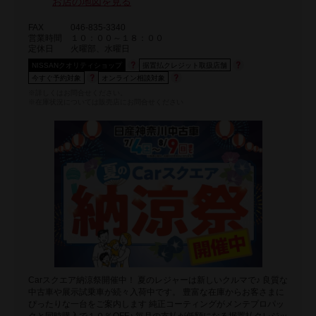
お店の地図を見る
FAX
046-835-3340
営業時間
１０：００～１８：００
定休日
火曜部、水曜日
NISSANクオリティショップ
据置払クレジット取扱店舗
今すぐ予約対象
オンライン相談対象
※詳しくはお問合せください。
※在庫状況については販売店にお問合せください
Carスクエア納涼祭開催中！ 夏のレジャーは新しいクルマで♪ 良質な
中古車や展示試乗車が続々入荷中です。 豊富な在庫からお客さまに
ぴったりな一台をご案内します 純正コーティングがメンテプロパッ