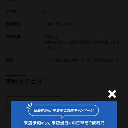
ドア数
5
管理番号
1300-37B-12289
整備状況
整備付き
納車時に定期点検整備(費用は車両価格に含ま
れます。)
保証
ワイド保証 保証期間:2年(走行距離無制限)
車両カテゴリ
日産プレミアム認定中古車
日産認定中古車
USED CAR