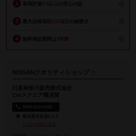
車両評価
4.5以上
の安心の証
最大点検項目
104項目
の細密さ
無料保証期間は
2年間
NISSANクオリティショップ
日産神奈川販売株式会社
Carスクエア横須賀
0800-919-9355
横須賀市佐原3-2-5
お店の地図を見る
営業時間
１０：００～１８：００