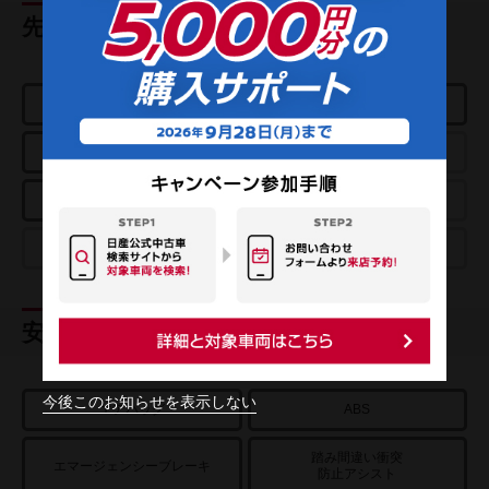
先進技術
e-POWER
プロパイロット
アラウンドビューモニター
パーキングアシスト
スマートルームミラー
クルーズコントロール
プロパイロットパーキング
e-4ORCE
安全装置
今後このお知らせを表示しない
エアバッグ
ABS
踏み間違い衝突
エマージェンシーブレーキ
防止アシスト