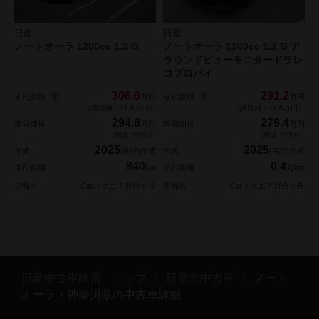
日産
日産
ノートオーラ 1200cc 1.2 G
ノートオーラ 1200cc 1.2 G ア
ラウンドビューモニタードラレ
コプロパイ
306.6
291.2
支払総額
支払総額
万円
万円
（諸費用：11.8万円）
（諸費用：11.8万円）
294.8
279.4
車両価格
万円
車両価格
万円
（税込 *10%）
（税込 *10%）
2025
2025
年式
(R07)年式
年式
(R07)年式
840
0.4
走行距離
km
走行距離
万km
店舗名
Carスクエア百合ヶ丘
店舗名
Carスクエア百合ヶ丘
日産中古車検索 トップ
日産の中古車
ノート
オーラ・神奈川県の中古車詳細