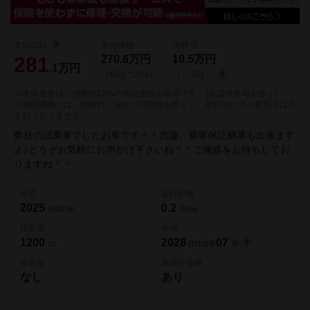
支払総額
車両価格
諸費用
281
270.6
万円
10.5
万円
.1
万円
（税込 *10%）
（リ済込）
※車両価格は、消費税10%の税込価格の表示です。(非課税車両を除く)
※車両価格には、保険料、税金（消費税を除く）、登録等に伴う費用等は含
まれておりません。
弊社の試乗車でしたお車です＾＾勿論、新車保証継承も出来ます
よ♪どうぞお気軽にお声がけ下さいね＾＾ご連絡をお待ちしてお
りますね＾＾
年式
走行距離
2025
0.2
(R07)年
万km
排気量
車検
1200
2028
07
cc
(R10)年
月
修復歴
車両評価書
なし
あり