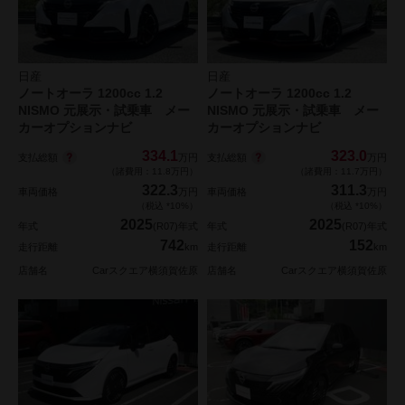
日産
日産
ノートオーラ 1200cc 1.2
ノートオーラ 1200cc 1.2
NISMO 元展示・試乗車 メー
NISMO 元展示・試乗車 メー
カーオプションナビ
カーオプションナビ
334.1
323.0
支払総額
支払総額
万円
万円
（諸費用：11.8万円）
（諸費用：11.7万円）
322.3
311.3
車両価格
万円
車両価格
万円
（税込 *10%）
（税込 *10%）
2025
2025
年式
(R07)年式
年式
(R07)年式
742
152
走行距離
km
走行距離
km
店舗名
Carスクエア横須賀佐原
店舗名
Carスクエア横須賀佐原