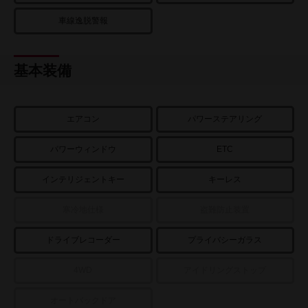
車線逸脱警報
基本装備
エアコン
パワーステアリング
パワーウィンドウ
ETC
インテリジェントキー
キーレス
寒冷地仕様
盗難防止装置
ドライブレコーダー
プライバシーガラス
4WD
アイドリングストップ
オートバックドア