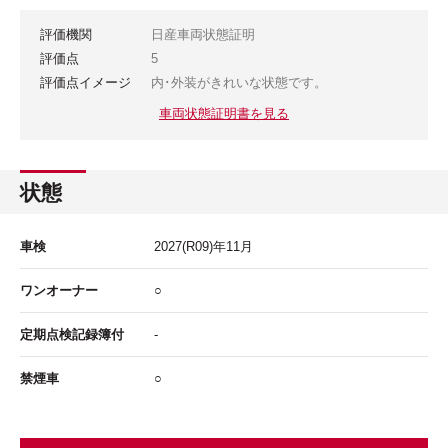
評価機関
日産車両状態証明
評価点
5
評価点イメージ
内･外装がきれいな状態です。
車両状態証明書を見る
状態
車検
2027
(R09)年
11
月
ワンオーナー
○
定期点検記録簿付
-
禁煙車
○