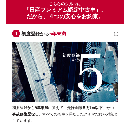
こちらのクルマは
「日産プレミアム認定中古車」。
だから、４つの安心をお約束。
初度登録から
5年未満
初度登録から
5年未満
に加えて、走行距離
５万km以下
、かつ、
事故修復歴なし
。すべての条件を満たしたクルマだけを対象と
しています。