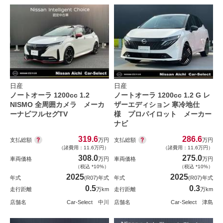
日産
日産
ノートオーラ 1200cc 1.2
ノートオーラ 1200cc 1.2 G レ
NISMO 全周囲カメラ メーカ
ザーエディション 寒冷地仕
ーナビフルセグTV
様 プロパイロット メーカー
ナビ
319.6
286.6
支払総額
支払総額
万円
万円
（諸費用：11.6万円）
（諸費用：11.6万円）
308.0
275.0
車両価格
万円
車両価格
万円
（税込 *10%）
（税込 *10%）
2025
2025
年式
(R07)年式
年式
(R07)年式
0.5
0.3
走行距離
万km
走行距離
万km
店舗名
Car-Select 中川
店舗名
Car-Select 津島