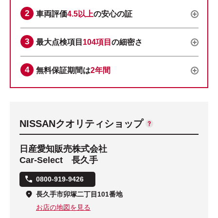
車両評価
4.5以上
の安心の証
最大点検項目
104項目
の細密さ
無料保証期間は
2年間
NISSANクオリティショップ
日産愛知販売株式会社
Car-Select 長久手
0800-919-9426
長久手市卯塚二丁目101番地
お店の地図を見る