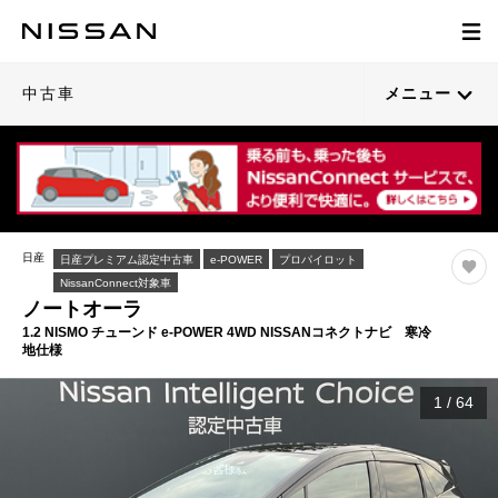
中古車
メニュー
日産
日産プレミアム認定中古車
e-POWER
プロパイロット
NissanConnect対象車
ノートオーラ
1.2 NISMO チューンド e-POWER 4WD NISSANコネクトナビ 寒冷
地仕様
1
/
64