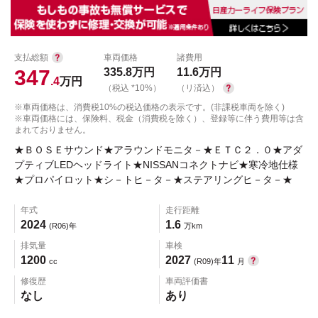
支払総額
車両価格
諸費用
347
335.8
万円
11.6
万円
.4
万円
（税込 *10%）
（リ済込）
※車両価格は、消費税10%の税込価格の表示です。(非課税車両を除く)
※車両価格には、保険料、税金（消費税を除く）、登録等に伴う費用等は含
まれておりません。
★ＢＯＳＥサウンド★アラウンドモニタ－★ＥＴＣ２．０★アダ
プティブLEDヘッドライト★NISSANコネクトナビ★寒冷地仕様
★プロパイロット★シ－トヒ－タ－★ステアリングヒ－タ－★
年式
走行距離
2024
1.6
(R06)年
万km
排気量
車検
1200
2027
11
cc
(R09)年
月
修復歴
車両評価書
なし
あり