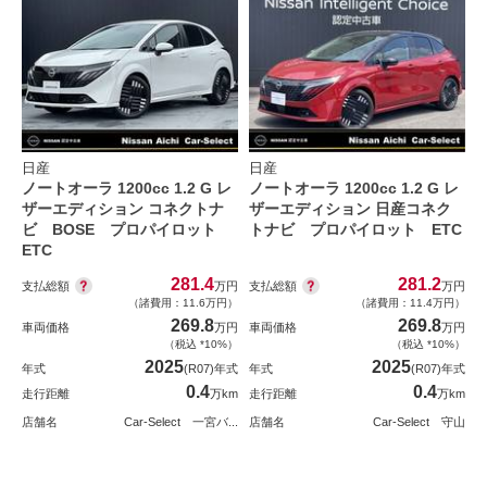
日産
日産
ノートオーラ 1200cc 1.2 G レ
ノートオーラ 1200cc 1.2 G レ
ザーエディション コネクトナ
ザーエディション 日産コネク
ビ BOSE プロパイロット
トナビ プロパイロット ETC
ETC
281.4
281.2
支払総額
支払総額
万円
万円
（諸費用：11.6万円）
（諸費用：11.4万円）
269.8
269.8
車両価格
万円
車両価格
万円
（税込 *10%）
（税込 *10%）
2025
2025
年式
(R07)年式
年式
(R07)年式
0.4
0.4
走行距離
万km
走行距離
万km
店舗名
Car-Select 一宮バ...
店舗名
Car-Select 守山