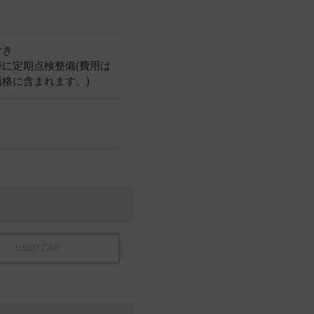
付き
時に定期点検整備(費用は
価格に含まれます。)
USED CAR