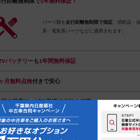
走行距離無制限で
1年無料保証！
パーツ類を
走行距離無制限で保証
。消耗品・
系・電装系パーツなどに適用されます。
12Vバッテリー
も
1年間無料保証
1ヶ月無料点検
付きで安心
全国
の日産サービス工場で
点検＆修理