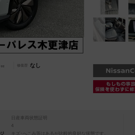
-
なし
修復歴
cc
日産車両状態証明
4
ジ
キズ･へこみ等はあるが比較的良好な状態です。