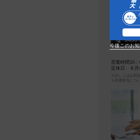
NISS
千葉日産自
0438-
今後このお知
営業時間
10：
定休日
８月休業
※詳しくはお問
※在庫状況につ