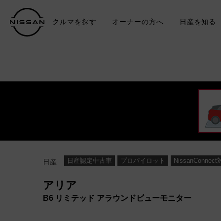
クルマを探す
オーナーの方へ
日産を知る
中古車
TO
日産認定中古車
プロパイロット
NissanConnec
日産
アリア
B6 リミテッド アラウンドビューモニター