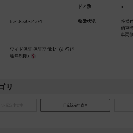
-
ドア数
5
B240-530-14274
整備状況
整備
納車
車両
ワイド保証 保証期間:1年(走行距
離無制限)
ゴリ
アム認定中古車
日産認定中古車