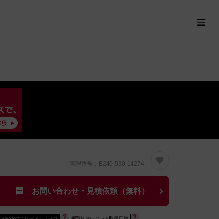
定中古車ラインナップ
購入サポート
お役立ち情報
MOR
管理番号：B240-530-14274
お問い合わせ・見積依頼（無料）
NISSANクオリティショップ
据置払クレジット取扱店舗