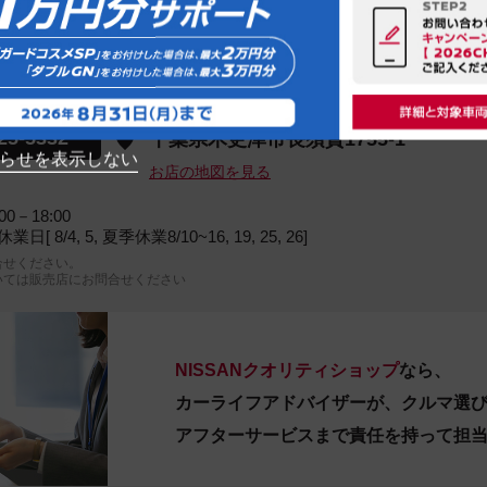
ANクオリティショップ
動車株式会社 カーパレス木更津店
25-5332
千葉県木更津市長須賀1755-1
らせを表示しない
お店の地図を見る
00－18:00
日[ 8/4, 5, 夏季休業8/10~16, 19, 25, 26]
合せください。
いては販売店にお問合せください
NISSANクオリティショップ
なら、
カーライフアドバイザーが、クルマ選
アフターサービスまで責任を持って担