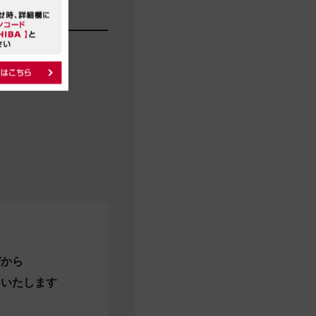
びから
当いたします