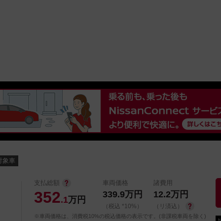
中古車を探す
店舗から探す
日産の中古車とは
認
P
t対象車
支払総額
車両価格
諸費用
352
339.9
万円
12.2
万円
.1
万円
（税込 *10%）
（リ済込）
※車両価格は、消費税10%の税込価格の表示です。(非課税車両を除く)