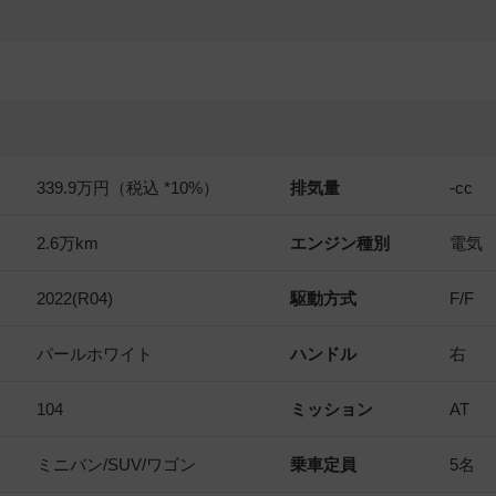
339.9万円（税込 *10%）
排気量
-
cc
2.6万km
エンジン種別
電気
2022(R04)
駆動方式
F/F
パールホワイト
ハンドル
右
104
ミッション
AT
ミニバン/SUV/ワゴン
乗車定員
5名