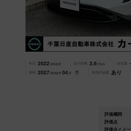
2022
2.6
年式
走行距離
排気量
(R04)年
万km
2027
04
あり
車検
車両評価書
(R09)年
月
評価機関
評価点
評価点イメー