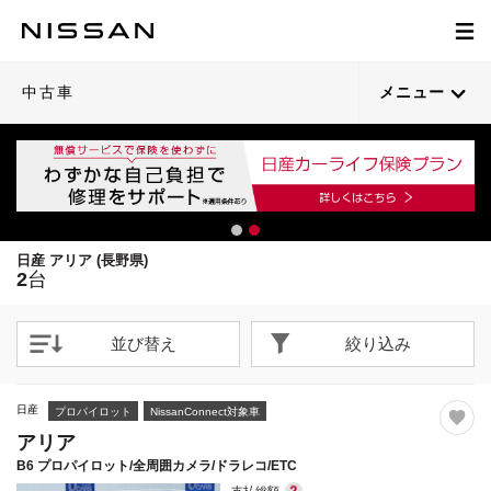
1
1
/
/
37
20
閉じる
閉じる
21枚目以降は詳細ページへ
中古車
メニュー
日産 アリア (長野県)
2
台
並び替え
絞り込み
日産
プロパイロット
NissanConnect対象車
アリア
B6 プロパイロット/全周囲カメラ/ドラレコ/ETC
支払総額