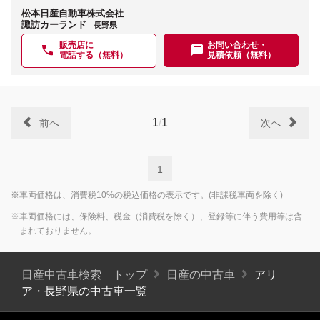
松本日産自動車株式会社
諏訪カーランド
長野県
販売店に
お問い合わせ・
電話する（無料）
見積依頼（無料）
1
/
1
前へ
次へ
1
※車両価格は、消費税10%の税込価格の表示です。(非課税車両を除く)
※車両価格には、保険料、税金（消費税を除く）、登録等に伴う費用等は含
まれておりません。
日産中古車検索 トップ
日産の中古車
アリ
ア・長野県の中古車一覧