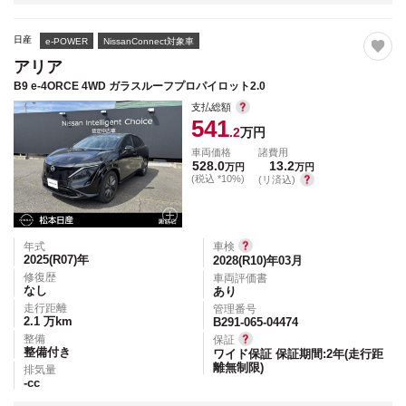
日産
e-POWER
NissanConnect対象車
アリア
B9 e-4ORCE 4WD ガラスルーフプロパイロット2.0
支払総額
541
.2
万円
車両価格
諸費用
528.0
13.2
万円
万円
(税込 *10%)
(リ済込)
年式
車検
2025(R07)
年
2028(R10)年03月
修復歴
車両評価書
なし
あり
走行距離
管理番号
2.1
万km
B291-065-04474
整備
保証
整備付き
ワイド保証 保証期間:2年(走行距
離無制限)
排気量
-
cc