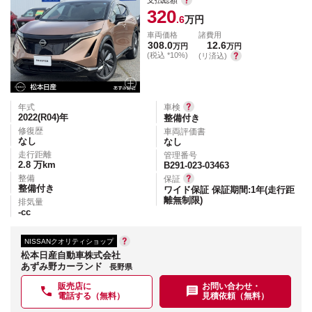
320
.6
万円
車両価格
諸費用
308.0
12.6
万円
万円
(税込 *10%)
(リ済込)
年式
車検
2022(R04)
年
整備付き
修復歴
車両評価書
なし
なし
走行距離
管理番号
2.8
万km
B291-023-03463
整備
保証
整備付き
ワイド保証 保証期間:1年(走行距
離無制限)
排気量
-
cc
NISSANクオリティショップ
松本日産自動車株式会社
あずみ野カーランド
長野県
販売店に
お問い合わせ・
電話する（無料）
見積依頼（無料）