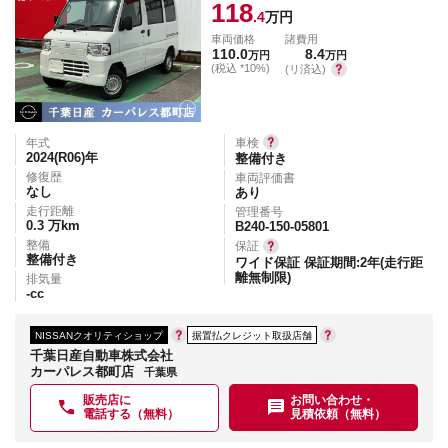
118
.4
万円
車両価格
諸費用
110.0
8.4
万円
万円
(税込 *10%)
(リ済込)
年式
車検
2024(R06)
年
整備付き
修復歴
車両評価書
なし
あり
走行距離
管理番号
0.3
万km
B240-150-05801
整備
保証
整備付き
ワイド保証 保証期間:2年(走行距
離無制限)
排気量
-
cc
NISSANクオリティショップ
据置払クレジット取扱店舗
千葉日産自動車株式会社
カーパレス都町店
千葉県
販売店に
お問い合わせ・
電話する（無料）
見積依頼（無料）