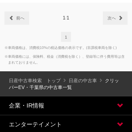
1
/
1
前へ
次へ
1
※車両価格は、消費税10%の税込価格の表示です。(非課税車両を除く)
※車両価格には、保険料、税金（消費税を除く）、登録等に伴う費用等は含
まれておりません。
日産中古車検索 トップ
日産の中古車
クリッ
パーEV・千葉県の中古車一覧
企業・IR情報
エンターテイメント