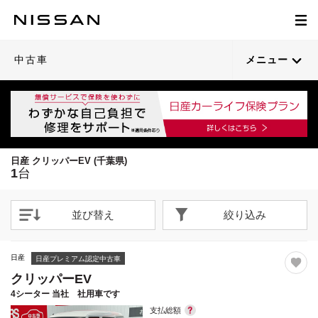
1
/
21
閉じる
21枚目以降は詳細ページへ
中古車
メニュー
日産 クリッパーEV (千葉県)
1
台
並び替え
絞り込み
日産
日産プレミアム認定中古車
クリッパーEV
4シーター 当社 社用車です
支払総額