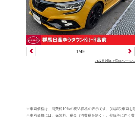
装備仕様
カーナビ
バックモニター
ETC
エアバッグ
ABS
サンルーフ
ディスチャージ(キセノン)ヘッドライト
1
/
49
プライバシーガラス
オートバックドア
21枚目以降は詳細ページへ
ライフケアビークル(福祉車両)装備仕様
フラップシート
助手席回転シート
車いす用リフター
運転補助装置
※車両価格は、消費税10%の税込価格の表示です。(非課税車両を除
その他
※車両価格には、保険料、税金（消費税を除く）、登録等に伴う費
クオリティショップ
車両状態証明書あり
今すぐ予約対象
オンライン相談対象