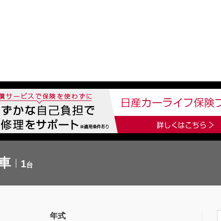
中古車を探す
店舗から探す
日産の中古車とは
認
P
古車
1
台
年式