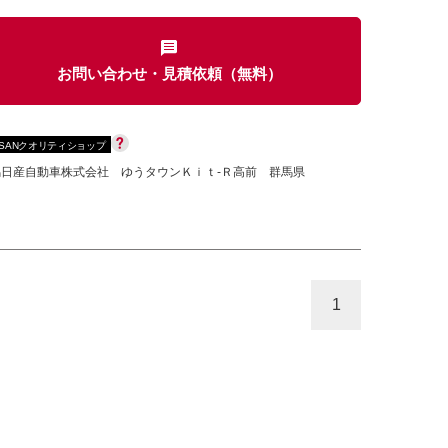
お問い合わせ・見積依頼（無料）
カセット
CD
MD
インテリジェントキー
SSANクオリティショップ
ー
盗難防止システム
キーレス
馬日産自動車株式会社 ゆうタウンＫｉｔ-Ｒ高前 群馬県
スト
ドライブレコーダー
ステップ
チルトアップシート
1
除く
商用車・バンを除く
D