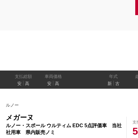
クーペ
AT
CVT
MT
/商用車
状態
ル
（福祉車両）
車検残
ワ
パワートレイン
駆動方式
ド
支払総額
車両価格
年式
安
高
安
高
新
古
ューモニター
スマートルームミラー
踏み間違い
ルノー
プロパイロット パーキング
e-4ORCE
メガーヌ
支
ルノー・スポール ウルティム EDC 5点評価車 当社
5
社用車 県内販売ノミ
クルーズコントロール
両側オートスライドドア