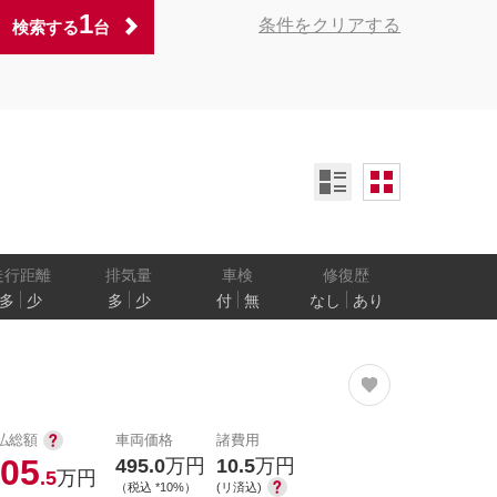
1
条件をクリアする
検索する
台
ンオーナー
定期記録簿付
禁煙車
ア数
乗車定員
走行距離
排気量
車検
修復歴
多
少
多
少
付
無
なし
あり
防止
電気自動車
払総額
車両価格
諸費用
05
495.0
万円
10.5
万円
.5
万円
（税込 *10%）
(リ済込)