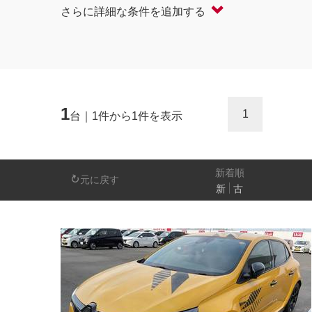
さらに詳細な条件を追加する
軽自動車
コンパクト/ハッチバック
オープン
セダン/ハードトップ
バン
ミニバン/SUV/ワゴン
ライフケアビーク
1
1
台｜1件から1件を表示
排気量
－
新着順
元に戻す
新
古
日産の先進技術
エマージェンシーブレーキ
アラウンドビ
パーキングアシスト
車線逸脱警報
人気の装備
LEDヘッドライト
アイドリングストップ