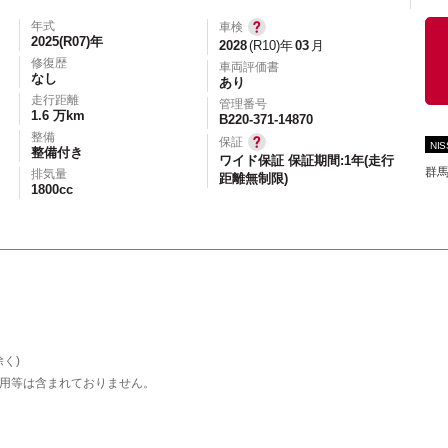
年式
車検
2025(R07)年
2028
(R10)年
03
月
修復歴
車両評価書
なし
あり
エアコン
パワーステアリング
パワーウィンドウ
走行距離
管理番号
1.6 万km
カーテレビ（地デジ）
本革シート
アルミホイール
B220-371-14870
整備
保証
NI
オートスライドドア
寒冷地仕様
ブラインドモニタ
整備付き
ワイド保証 保証期間:1年(走行
群
排気量
距離無制限)
シートヒーター
後席モニター
ハイビームアシ
1800cc
スライドアップシート
車いす用スロープ
スライド
く)
用等は含まれておりません。
エコカー減税対象車
店長特選車
軽自動車を
新着物件
修復歴なし
展示試乗車
4W