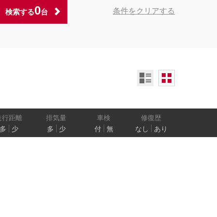
0
条件をクリアする
検索する
台
ンオーナー
定期記録簿付
禁煙車
ア数
乗車定員
走行距離
排気量
車検
修復歴
多
少
多
少
付
無
なし
あり
防止
電気自動車