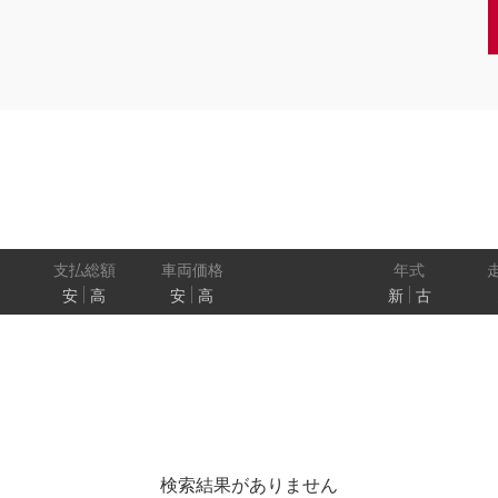
クーペ
AT
CVT
MT
/商用車
状態
ル
（福祉車両）
車検残
ワ
パワートレイン
駆動方式
ド
支払総額
車両価格
年式
安
高
安
高
新
古
ューモニター
スマートルームミラー
踏み間違い
プロパイロット パーキング
e-4ORCE
検索結果がありません
クルーズコントロール
両側オートスライドドア