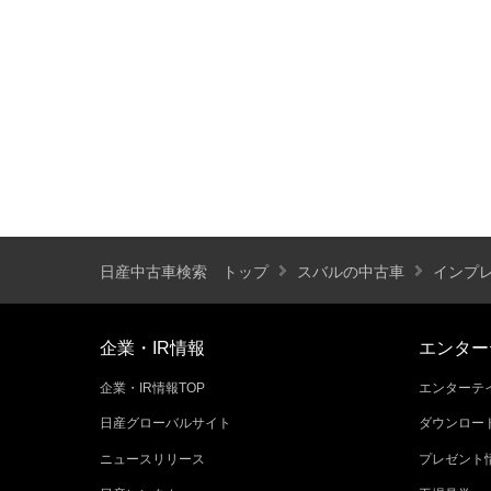
装備仕様
カーナビ
バックモニター
ETC
エアバッグ
ABS
サンルーフ
ディスチャージ(キセノン)ヘッドライト
プライバシーガラス
オートバックドア
ライフケアビークル(福祉車両)装備仕様
日産中古車検索 トップ
スバルの中古車
インプ
フラップシート
助手席回転シート
車いす用リフター
運転補助装置
企業・IR情報
エンター
企業・IR情報TOP
エンターテイ
その他
日産グローバルサイト
ダウンロー
クオリティショップ
車両状態証明書あり
ニュースリリース
プレゼント
今すぐ予約対象
オンライン相談対象