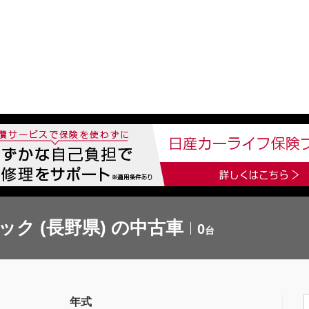
中古車を探す
店舗から探す
日産の中古車とは
認
P
ク (長野県) の中古車
0
台
年式