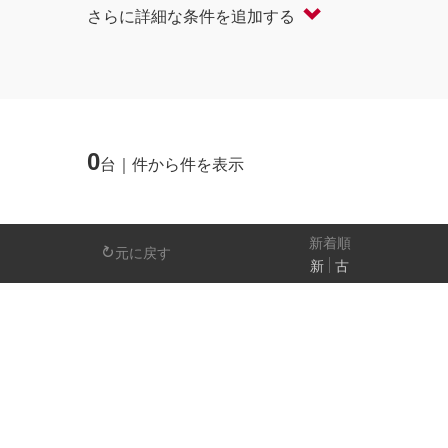
さらに詳細な条件を追加する
軽自動車
コンパクト/ハッチバック
オープン
セダン/ハードトップ
バン
ミニバン/SUV/ワゴン
ライフケアビーク
0
台｜件から件を表示
排気量
－
新着順
元に戻す
新
古
日産の先進技術
エマージェンシーブレーキ
アラウンドビ
パーキングアシスト
車線逸脱警報
人気の装備
LEDヘッドライト
アイドリングストップ