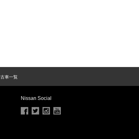
カセット
CD
MD
インテリジェントキー
ー
盗難防止システム
キーレス
スト
ドライブレコーダー
中古車一覧
ステップ
チルトアップシート
Nissan Social
除く
商用車・バンを除く
D