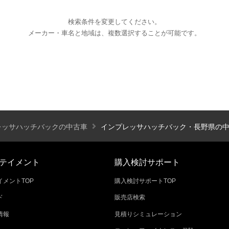
検索条件を変更してください。
メーカー・車名と地域は、複数選択することが可能です。
エアコン
パワーステアリング
パワーウィンドウ
カーテレビ（地デジ）
本革シート
アルミホイール
オートスライドドア
寒冷地仕様
ブラインドモニタ
シートヒーター
後席モニター
ハイビームアシ
レッサハッチバックの中古車
インプレッサハッチバック・長野県の
スライドアップシート
車いす用スロープ
スライド
テイメント
購入検討サポート
メントTOP
購入検討サポートTOP
ド
販売店検索
エコカー減税対象車
店長特選車
軽自動車を
情報
見積りシミュレーション
新着物件
修復歴なし
展示試乗車
4W