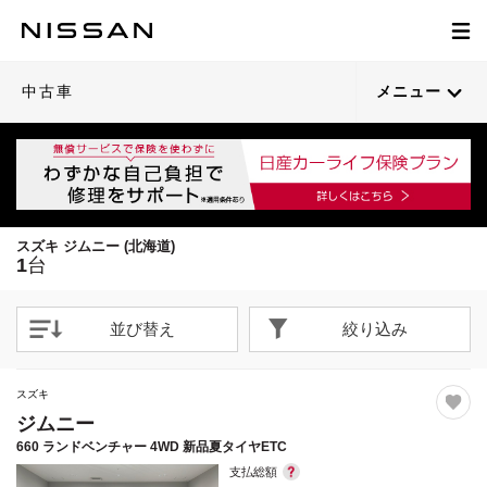
1
/
44
閉じる
21枚目以降は詳細ページへ
中古車
メニュー
スズキ ジムニー (北海道)
1
台
並び替え
絞り込み
スズキ
ジムニー
660 ランドベンチャー 4WD 新品夏タイヤETC
支払総額