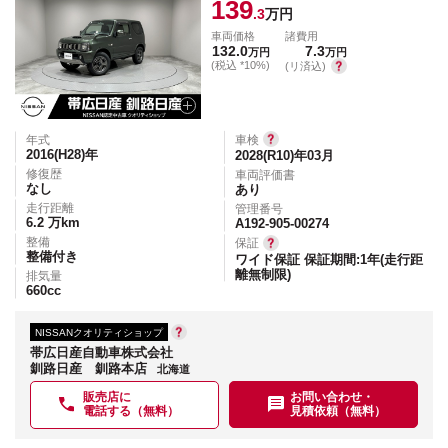
139
.3
万円
車両価格
諸費用
132.0
7.3
万円
万円
(税込 *10%)
(リ済込)
年式
車検
2016(H28)
年
2028(R10)年03月
修復歴
車両評価書
なし
あり
走行距離
管理番号
6.2
万km
A192-905-00274
整備
保証
整備付き
ワイド保証 保証期間:1年(走行距
離無制限)
排気量
660
cc
NISSANクオリティショップ
帯広日産自動車株式会社
釧路日産 釧路本店
北海道
販売店に
お問い合わせ・
電話する（無料）
見積依頼（無料）