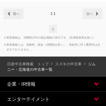
1
/
1
前へ
次へ
1
※車両価格は、消費税10%の税込価格の表示です。(非課税車両を除く)
※車両価格には、保険料、税金（消費税を除く）、登録等に伴う費用等は含
まれておりません。
日産中古車検索 トップ
スズキの中古車
ジム
ニー・北海道の中古車一覧
企業・IR情報
エンターテイメント