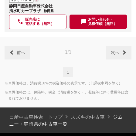
静岡日産自動車株式会社
清水町カープラザ
静岡県
販売店に
お問い合わせ・
電話する（無料）
見積依頼（無料）
1
/
1
前へ
次へ
1
※車両価格は、消費税10%の税込価格の表示です。(非課税車両を除く)
※車両価格には、保険料、税金（消費税を除く）、登録等に伴う費用等は含
まれておりません。
日産中古車検索 トップ
スズキの中古車
ジム
ニー・静岡県の中古車一覧