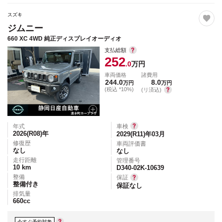
スズキ
ジムニー
660 XC 4WD 純正ディスプレイオーディオ
支払総額
252
.0
万円
車両価格
諸費用
244.0
8.0
万円
万円
(税込 *10%)
(リ済込)
年式
車検
2026(R08)
年
2029(R11)年03月
修復歴
車両評価書
なし
なし
走行距離
管理番号
10
km
D340-02K-10639
整備
保証
整備付き
保証なし
排気量
660
cc
今すぐ予約対象