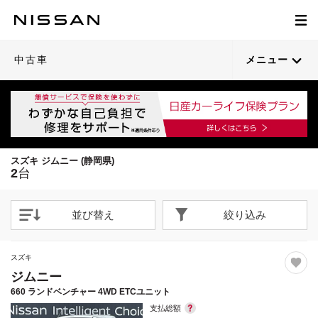
1
1
/
/
24
28
閉じる
閉じる
21枚目以降は詳細ページへ
21枚目以降は詳細ページへ
中古車
メニュー
スズキ ジムニー (静岡県)
2
台
並び替え
絞り込み
スズキ
ジムニー
660 ランドベンチャー 4WD ETCユニット
支払総額