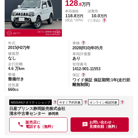
128
.8
万円
車両価格
諸費用
118.8
10.0
万円
万円
(税込 *10%)
(リ済込)
年式
車検
2015(H27)
年
2028(R10)年05月
修復歴
車両評価書
なし
あり
走行距離
管理番号
4.6
万km
1412-901-11553
整備
保証
整備付き
ワイド保証 保証期間:1年(走行距
離無制限)
排気量
660
cc
NISSANクオリティショップ
今すぐ予約対象
オンライン相談対象
日産プリンス静岡販売株式会社
清水中古車センター
静岡県
販売店に
お問い合わせ・
電話する（無料）
見積依頼（無料）