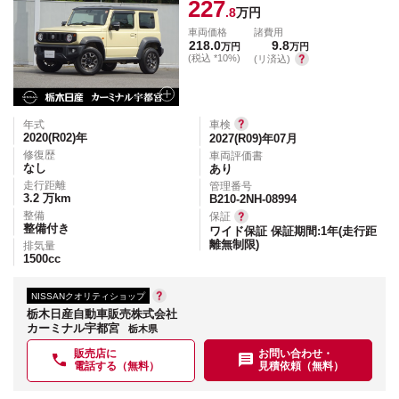
227
.8
万円
車両価格
諸費用
218.0
9.8
万円
万円
(税込 *10%)
(リ済込)
年式
車検
2020(R02)
年
2027(R09)年07月
修復歴
車両評価書
なし
あり
走行距離
管理番号
3.2
万km
B210-2NH-08994
整備
保証
整備付き
ワイド保証 保証期間:1年(走行距
離無制限)
排気量
1500
cc
NISSANクオリティショップ
栃木日産自動車販売株式会社
カーミナル宇都宮
栃木県
販売店に
お問い合わせ・
電話する（無料）
見積依頼（無料）