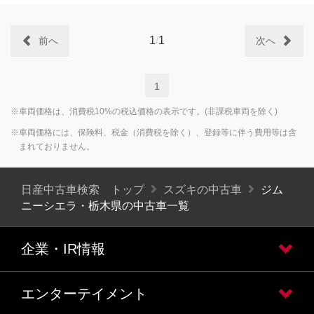
1
/
1
前へ
次へ
1
※車両価格は、消費税10%の税込価格の表示です。(非課税車両を除く)
※車両価格には、保険料、税金（消費税を除く）、登録等に伴う費用等は含
まれておりません。
日産中古車検索 トップ
スズキの中古車
ジム
ニーシエラ・栃木県の中古車一覧
企業・IR情報
エンターテイメント