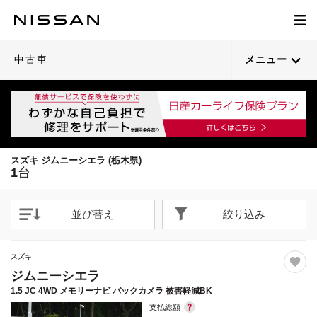
1
/
48
閉じる
21枚目以降は詳細ページへ
中古車
メニュー
スズキ ジムニーシエラ (栃木県)
1
台
並び替え
絞り込み
スズキ
ジムニーシエラ
1.5 JC 4WD メモリーナビ バックカメラ 被害軽減BK
支払総額