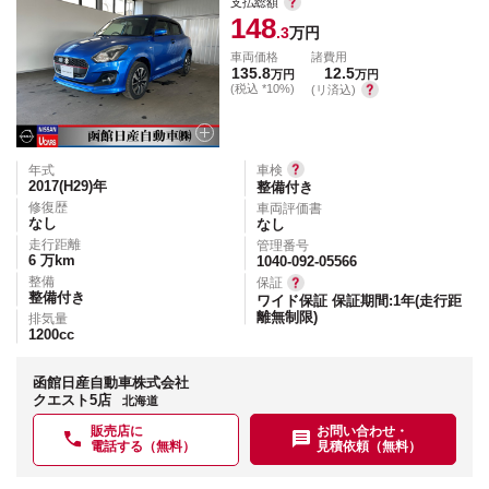
支払総額
148
.3
万円
車両価格
諸費用
135.8
12.5
万円
万円
(税込 *10%)
(リ済込)
年式
車検
2017(H29)
年
整備付き
修復歴
車両評価書
なし
なし
走行距離
管理番号
6
万km
1040-092-05566
整備
保証
整備付き
ワイド保証 保証期間:1年(走行距
離無制限)
排気量
1200
cc
函館日産自動車株式会社
クエスト5店
北海道
販売店に
お問い合わせ・
電話する（無料）
見積依頼（無料）