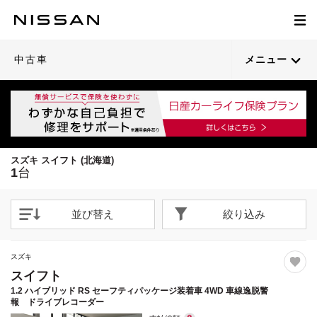
1
/
22
閉じる
21枚目以降は詳細ページへ
中古車
メニュー
スズキ スイフト (北海道)
1
台
並び替え
絞り込み
スズキ
スイフト
1.2 ハイブリッド RS セーフティパッケージ装着車 4WD 車線逸脱警
報 ドライブレコーダー