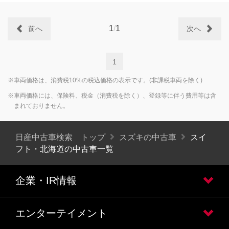
1
/
1
前へ
次へ
1
※車両価格は、消費税10%の税込価格の表示です。(非課税車両を除く)
※車両価格には、保険料、税金（消費税を除く）、登録等に伴う費用等は含
まれておりません。
日産中古車検索 トップ
スズキの中古車
スイ
フト・北海道の中古車一覧
企業・IR情報
エンターテイメント