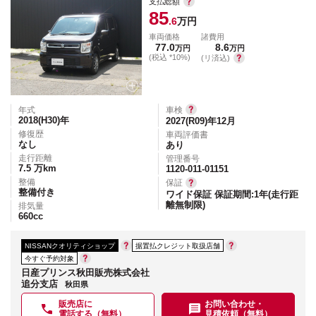
支払総額
85
.6
万円
車両価格
諸費用
77.0
8.6
万円
万円
(税込 *10%)
(リ済込)
年式
車検
2018(H30)
年
2027(R09)年12月
修復歴
車両評価書
なし
あり
走行距離
管理番号
7.5
万km
1120-011-01151
整備
保証
整備付き
ワイド保証 保証期間:1年(走行距
離無制限)
排気量
660
cc
NISSANクオリティショップ
据置払クレジット取扱店舗
今すぐ予約対象
日産プリンス秋田販売株式会社
追分支店
秋田県
販売店に
お問い合わせ・
電話する（無料）
見積依頼（無料）