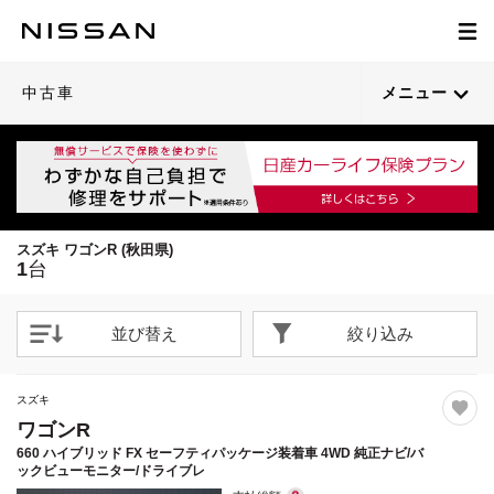
1
/
26
閉じる
21枚目以降は詳細ページへ
中古車
メニュー
スズキ ワゴンR (秋田県)
1
台
並び替え
絞り込み
スズキ
ワゴンR
660 ハイブリッド FX セーフティパッケージ装着車 4WD 純正ナビ/バ
ックビューモニター/ドライブレ