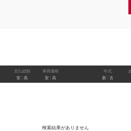
クーペ
AT
CVT
MT
/商用車
状態
ル
（福祉車両）
車検残
ワ
パワートレイン
駆動方式
ド
支払総額
車両価格
年式
安
高
安
高
新
古
ューモニター
スマートルームミラー
踏み間違い
プロパイロット パーキング
e-4ORCE
検索結果がありません
クルーズコントロール
両側オートスライドドア