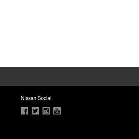
カセット
CD
MD
インテリジェントキー
ー
盗難防止システム
キーレス
スト
ドライブレコーダー
ステップ
チルトアップシート
Nissan Social
除く
商用車・バンを除く
D