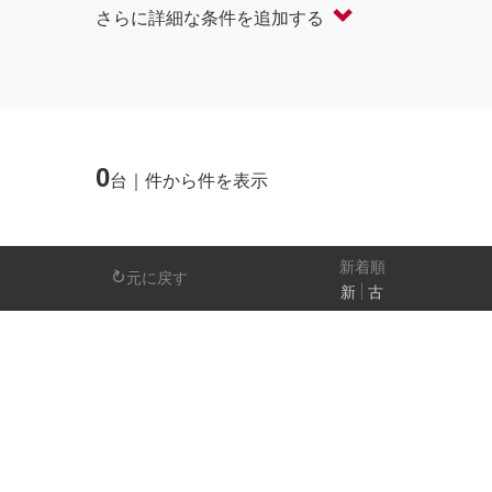
さらに詳細な条件を追加する
軽自動車
コンパクト/ハッチバック
オープン
セダン/ハードトップ
バン
ミニバン/SUV/ワゴン
ライフケアビーク
0
台｜件から件を表示
排気量
－
新着順
元に戻す
新
古
日産の先進技術
エマージェンシーブレーキ
アラウンドビ
パーキングアシスト
車線逸脱警報
人気の装備
LEDヘッドライト
アイドリングストップ