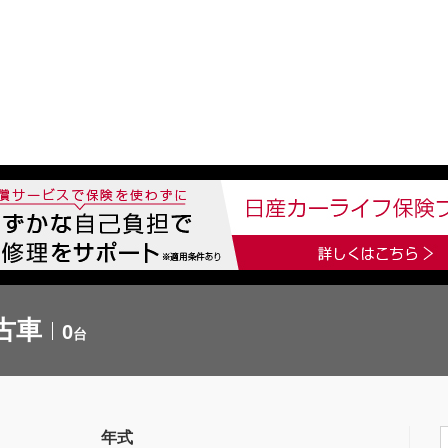
中古車を探す
店舗から探す
日産の中古車とは
認
P
古車
0
台
年式