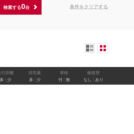
0
条件をクリアする
検索する
台
ンオーナー
定期記録簿付
禁煙車
ア数
乗車定員
走行距離
排気量
車検
修復歴
多
少
多
少
付
無
なし
あり
防止
電気自動車