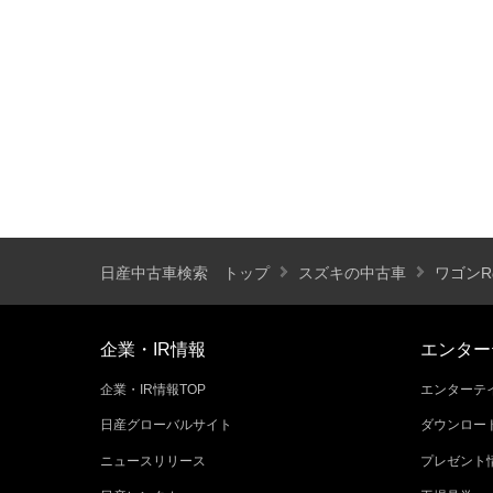
装備仕様
カーナビ
バックモニター
ETC
エアバッグ
ABS
サンルーフ
ディスチャージ(キセノン)ヘッドライト
プライバシーガラス
オートバックドア
ライフケアビークル(福祉車両)装備仕様
日産中古車検索 トップ
スズキの中古車
ワゴン
フラップシート
助手席回転シート
車いす用リフター
運転補助装置
企業・IR情報
エンター
企業・IR情報TOP
エンターテイ
その他
日産グローバルサイト
ダウンロー
クオリティショップ
車両状態証明書あり
ニュースリリース
プレゼント
今すぐ予約対象
オンライン相談対象