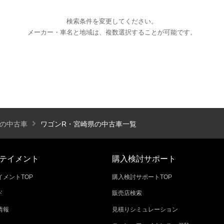
検索条件を変更してください。
メーカー・車名と地域は、複数選択することが可能です。
エアコン
パワーステアリング
パワーウィンドウ
カーテレビ（地デジ）
本革シート
アルミホイール
オートスライドドア
寒冷地仕様
ブラインドモニタ
シートヒーター
後席モニター
ハイビームアシ
Rの中古車
ワゴンR・宮崎県の中古車一覧
スライドアップシート
車いす用スロープ
スライド
テイメント
購入検討サポート
メントTOP
購入検討サポートTOP
ド
販売店検索
エコカー減税対象車
店長特選車
軽自動車を
情報
見積りシミュレーション
新着物件
修復歴なし
展示試乗車
4W