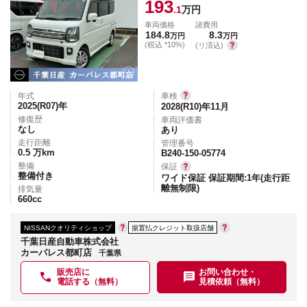
193
.1
万円
車両価格
諸費用
184.8
8.3
万円
万円
(税込 *10%)
(リ済込)
年式
車検
2025(R07)
年
2028(R10)年11月
修復歴
車両評価書
なし
あり
走行距離
管理番号
0.5
万km
B240-150-05774
整備
保証
整備付き
ワイド保証 保証期間:1年(走行距
離無制限)
排気量
660
cc
NISSANクオリティショップ
据置払クレジット取扱店舗
千葉日産自動車株式会社
カーパレス都町店
千葉県
販売店に
お問い合わせ・
電話する（無料）
見積依頼（無料）