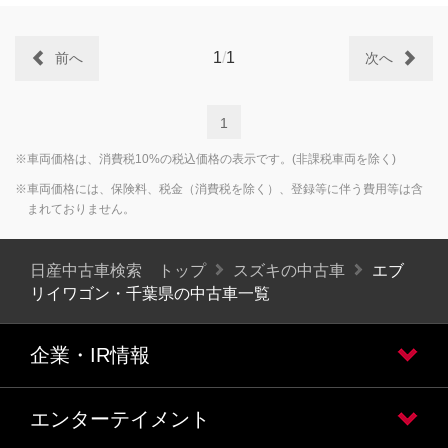
1
/
1
前へ
次へ
1
※車両価格は、消費税10%の税込価格の表示です。(非課税車両を除く)
※車両価格には、保険料、税金（消費税を除く）、登録等に伴う費用等は含
まれておりません。
日産中古車検索 トップ
スズキの中古車
エブ
リイワゴン・千葉県の中古車一覧
企業・IR情報
エンターテイメント