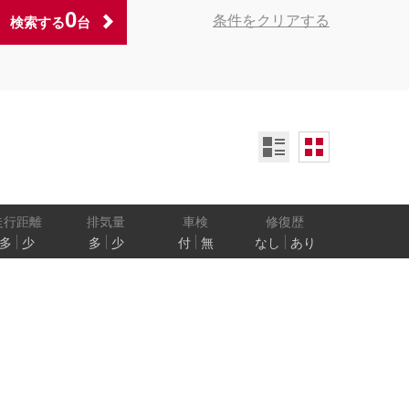
0
条件をクリアする
検索する
台
ンオーナー
定期記録簿付
禁煙車
ア数
乗車定員
走行距離
排気量
車検
修復歴
多
少
多
少
付
無
なし
あり
防止
電気自動車