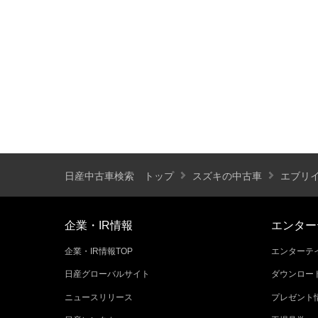
装備仕様
カーナビ
バックモニター
ETC
エアバッグ
ABS
サンルーフ
ディスチャージ(キセノン)ヘッドライト
プライバシーガラス
オートバックドア
ライフケアビークル(福祉車両)装備仕様
日産中古車検索 トップ
スズキの中古車
エブリ
フラップシート
助手席回転シート
車いす用リフター
運転補助装置
企業・IR情報
エンター
企業・IR情報TOP
エンターテイ
その他
日産グローバルサイト
ダウンロー
クオリティショップ
車両状態証明書あり
ニュースリリース
プレゼント
今すぐ予約対象
オンライン相談対象