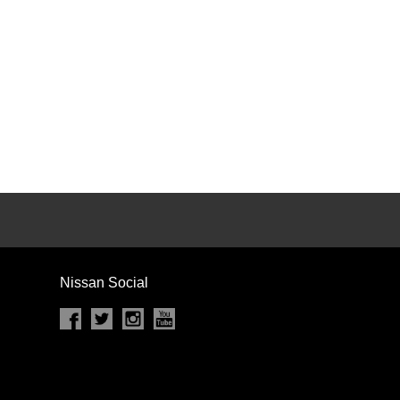
カセット
CD
MD
インテリジェントキー
ー
盗難防止システム
キーレス
スト
ドライブレコーダー
ステップ
チルトアップシート
Nissan Social
除く
商用車・バンを除く
D