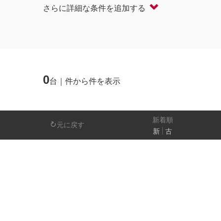
さらに詳細な条件を追加する
軽自動車
コンパクト/ハッチバック
オープン
セダン/ハードトップ
バン
ミニバン/SUV/ワゴン
ライフケアビーク
0
台｜件から件を表示
排気量
－
新着順
元に戻す
新
古
日産の先進技術
エマージェンシーブレーキ
アラウンドビ
パーキングアシスト
車線逸脱警報
人気の装備
LEDヘッドライト
アイドリングストップ