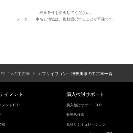
検索条件を変更してください。
メーカー・車名と地域は、複数選択することが可能です。
エアコン
パワーステアリング
パワーウィンドウ
カーテレビ（地デジ）
本革シート
アルミホイール
オートスライドドア
寒冷地仕様
ブラインドモニタ
シートヒーター
後席モニター
ハイビームアシ
イワゴンの中古車
エブリイワゴン・神奈川県の中古車一覧
スライドアップシート
車いす用スロープ
スライド
テイメント
購入検討サポート
メントTOP
購入検討サポートTOP
ド
販売店検索
エコカー減税対象車
店長特選車
軽自動車を
情報
見積りシミュレーション
新着物件
修復歴なし
展示試乗車
4W