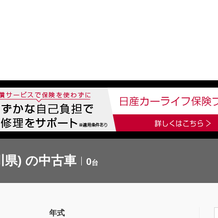
中古車を探す
店舗から探す
日産の中古車とは
認
P
県) の中古車
0
台
年式