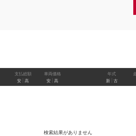
クーペ
AT
CVT
MT
/商用車
状態
ル
（福祉車両）
車検残
ワ
パワートレイン
駆動方式
ド
支払総額
車両価格
年式
安
高
安
高
新
古
ューモニター
スマートルームミラー
踏み間違い
プロパイロット パーキング
e-4ORCE
検索結果がありません
クルーズコントロール
両側オートスライドドア