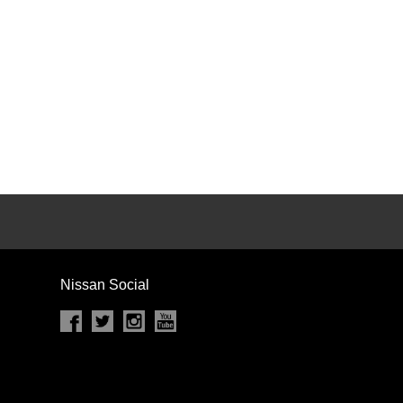
カセット
CD
MD
インテリジェントキー
ー
盗難防止システム
キーレス
スト
ドライブレコーダー
ステップ
チルトアップシート
Nissan Social
除く
商用車・バンを除く
D