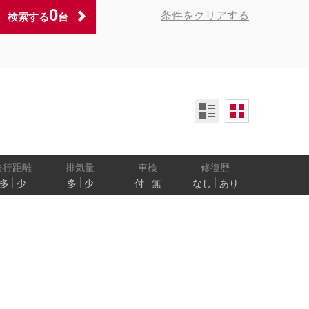
0
条件をクリアする
検索する
台
ンオーナー
定期記録簿付
禁煙車
ア数
乗車定員
走行距離
排気量
車検
修復歴
多
少
多
少
付
無
なし
あり
防止
電気自動車