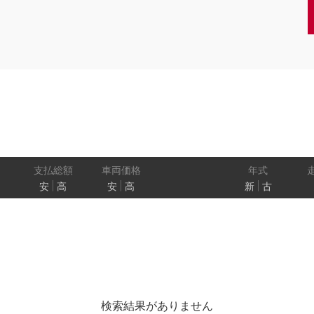
クーペ
AT
CVT
MT
/商用車
状態
ル
（福祉車両）
車検残
ワ
パワートレイン
駆動方式
ド
支払総額
車両価格
年式
安
高
安
高
新
古
ューモニター
スマートルームミラー
踏み間違い
プロパイロット パーキング
e-4ORCE
検索結果がありません
クルーズコントロール
両側オートスライドドア