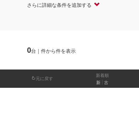
さらに詳細な条件を追加する
軽自動車
コンパクト/ハッチバック
オープン
セダン/ハードトップ
バン
ミニバン/SUV/ワゴン
ライフケアビーク
0
台｜件から件を表示
排気量
－
新着順
元に戻す
新
古
日産の先進技術
エマージェンシーブレーキ
アラウンドビ
パーキングアシスト
車線逸脱警報
人気の装備
LEDヘッドライト
アイドリングストップ