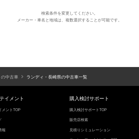
検索条件を変更してください。
メーカー・車名と地域は、複数選択することが可能です。
エアコン
パワーステアリング
パワーウィンドウ
カーテレビ（地デジ）
本革シート
アルミホイール
オートスライドドア
寒冷地仕様
ブラインドモニタ
シートヒーター
後席モニター
ハイビームアシ
ィの中古車
ランディ・長崎県の中古車一覧
スライドアップシート
車いす用スロープ
スライド
テイメント
購入検討サポート
メントTOP
購入検討サポートTOP
ド
販売店検索
エコカー減税対象車
店長特選車
軽自動車を
情報
見積りシミュレーション
新着物件
修復歴なし
展示試乗車
4W