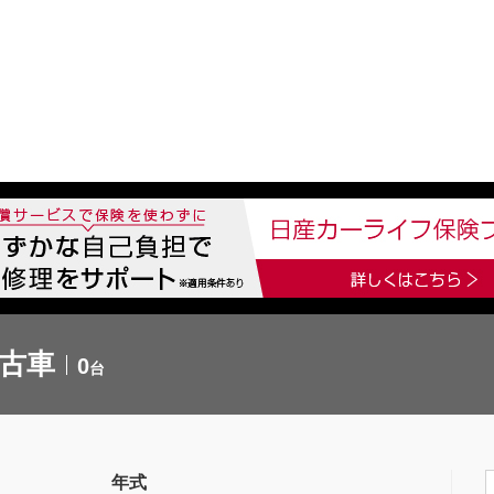
中古車を探す
店舗から探す
日産の中古車とは
認
P
中古車
0
台
年式