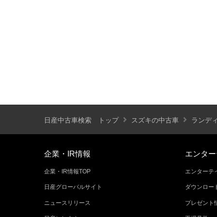
装備仕様
カーナビ
バックモニター
ETC
エアバッグ
ABS
サンルーフ
ディスチャージ(キセノン)ヘッドライト
プライバシーガラス
オートバックドア
ライフケアビークル(福祉車両)装備仕様
日産中古車検索 トップ
スズキの中古車
ランデ
フラップシート
助手席回転シート
車いす用リフター
運転補助装置
企業・IR情報
エンター
企業・IR情報TOP
エンターテイ
その他
日産グローバルサイト
ダウンロー
クオリティショップ
車両状態証明書あり
ニュースリリース
プレゼント
今すぐ予約対象
オンライン相談対象