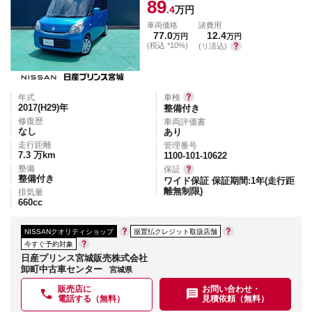
89
.4
万円
車両価格
諸費用
77.0
12.4
万円
万円
(税込 *10%)
(リ済込)
年式
車検
2017(H29)
年
整備付き
修復歴
車両評価書
なし
あり
走行距離
管理番号
7.3
万km
1100-101-10622
整備
保証
整備付き
ワイド保証 保証期間:1年(走行距
離無制限)
排気量
660
cc
NISSANクオリティショップ
据置払クレジット取扱店舗
今すぐ予約対象
日産プリンス宮城販売株式会社
卸町中古車センター
宮城県
販売店に
お問い合わせ・
電話する（無料）
見積依頼（無料）