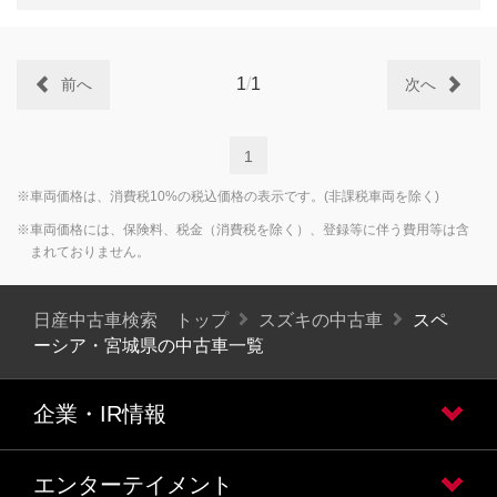
1
/
1
前へ
次へ
1
※車両価格は、消費税10%の税込価格の表示です。(非課税車両を除く)
※車両価格には、保険料、税金（消費税を除く）、登録等に伴う費用等は含
まれておりません。
日産中古車検索 トップ
スズキの中古車
スペ
ーシア・宮城県の中古車一覧
企業・IR情報
エンターテイメント