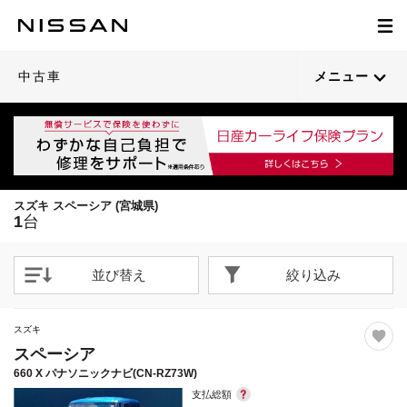
1
/
23
閉じる
21枚目以降は詳細ページへ
中古車
メニュー
スズキ スペーシア (宮城県)
1
台
並び替え
絞り込み
スズキ
スペーシア
660 X パナソニックナビ(CN-RZ73W)
支払総額