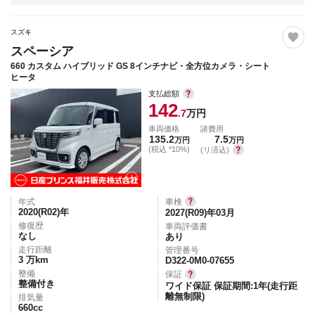
スズキ
スペーシア
660 カスタム ハイブリッド GS 8インチナビ・全方位カメラ・シート
ヒータ
支払総額
142
.7
万円
車両価格
諸費用
135.2
7.5
万円
万円
(税込 *10%)
(リ済込)
年式
車検
2020(R02)
年
2027(R09)年03月
修復歴
車両評価書
なし
あり
走行距離
管理番号
3
万km
D322-0M0-07655
整備
保証
整備付き
ワイド保証 保証期間:1年(走行距
離無制限)
排気量
660
cc