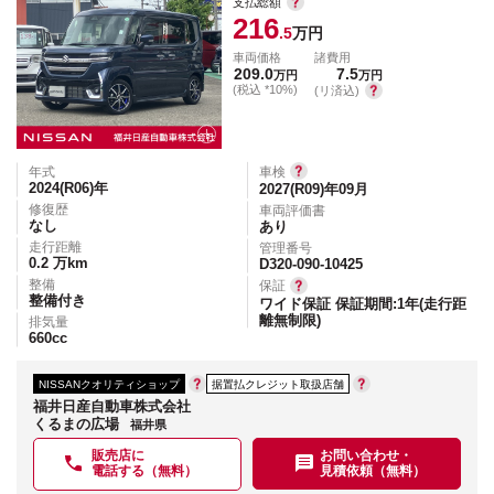
支払総額
216
.5
万円
車両価格
諸費用
209.0
7.5
万円
万円
(税込 *10%)
(リ済込)
年式
車検
2024(R06)
年
2027(R09)年09月
修復歴
車両評価書
なし
あり
走行距離
管理番号
0.2
万km
D320-090-10425
整備
保証
整備付き
ワイド保証 保証期間:1年(走行距
離無制限)
排気量
660
cc
NISSANクオリティショップ
据置払クレジット取扱店舗
福井日産自動車株式会社
くるまの広場
福井県
販売店に
お問い合わせ・
電話する（無料）
見積依頼（無料）