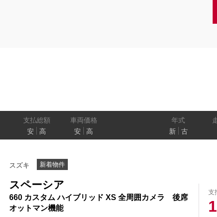
クーペ
AT
CVT
MT
/商用車
状態
ル
（福祉車両）
車検残
ワ
パワートレイン
駆動方式
ド
支払総額
車両価格
年式
安
高
安
高
新
古
ューモニター
スマートルームミラー
踏み間違い
新着物件
スズキ
プロパイロット パーキング
e-4ORCE
スペーシア
支
660 カスタム ハイブリッド XS 全周囲カメラ 後席
1
オットマン機能
クルーズコントロール
両側オートスライドドア