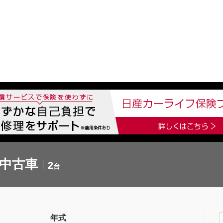
中古車を探す
店舗から探す
日産の中古車とは
認
P
の中古車
2
台
年式