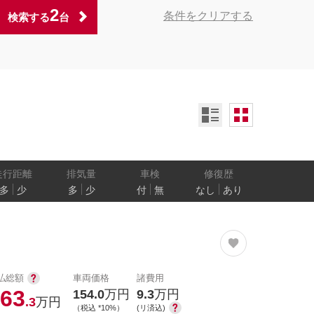
2
条件をクリアする
検索する
台
ンオーナー
定期記録簿付
禁煙車
ア数
乗車定員
走行距離
排気量
車検
修復歴
多
少
多
少
付
無
なし
あり
防止
電気自動車
払総額
車両価格
諸費用
63
154.0
万円
9.3
万円
.3
万円
（税込 *10%）
(リ済込)