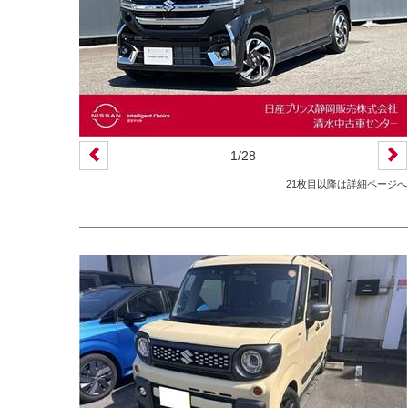
装備仕様
カーナビ
バックモニター
ETC
エアバッグ
ABS
サンルーフ
ディスチャージ(キセノン)ヘッドライト
1
/
28
プライバシーガラス
オートバックドア
21枚目以降は詳細ページへ
ライフケアビークル(福祉車両)装備仕様
フラップシート
助手席回転シート
車いす用リフター
運転補助装置
その他
クオリティショップ
車両状態証明書あり
今すぐ予約対象
オンライン相談対象