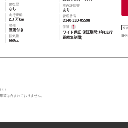
修復歴
車両評価書
なし
あり
走行距離
管理番号
2.3 万km
D340-33D-05598
整備
保証
今
整備付き
ワイド保証 保証期間:1年(走行
静
排気量
距離無制限)
660cc
く)
用等は含まれておりません。