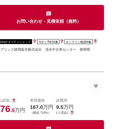
お問い合わせ・見積依頼（無料）
カセット
CD
MD
インテリジェントキー
SSANクオリティショップ
今すぐ予約対象
オンライン相談対象
ー
盗難防止システム
キーレス
産プリンス静岡販売株式会社 清水中古車センター 静岡県
スト
ドライブレコーダー
ステップ
チルトアップシート
払総額
車両価格
諸費用
76
167.0
万円
9.5
万円
.5
万円
（税込 *10%）
(リ済込)
除く
商用車・バンを除く
D