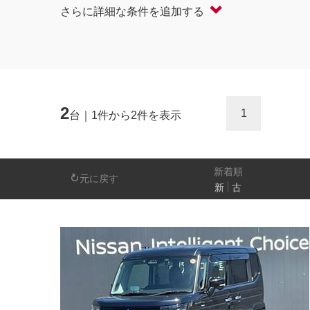
さらに詳細な条件を追加する
軽自動車
コンパクト/ハッチバック
オープン
セダン/ハードトップ
バン
ミニバン/SUV/ワゴン
ライフケアビーク
2
1
台｜1件から2件を表示
排気量
－
新着順
元に戻す
新
古
日産の先進技術
エマージェンシーブレーキ
アラウンドビ
パーキングアシスト
車線逸脱警報
人気の装備
LEDヘッドライト
アイドリングストップ