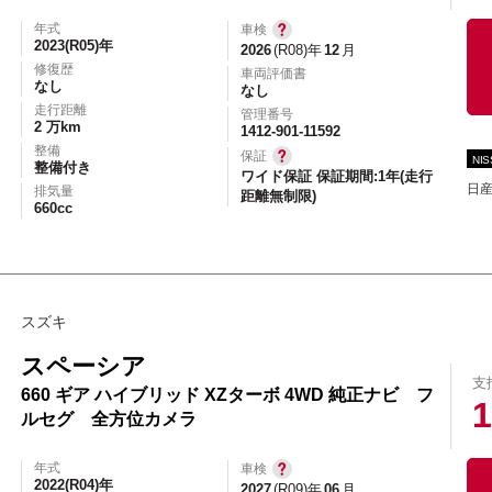
年式
車検
2023(R05)年
2026
(R08)年
12
月
修復歴
車両評価書
なし
なし
エアコン
パワーステアリング
パワーウィンドウ
走行距離
管理番号
2 万km
カーテレビ（地デジ）
本革シート
アルミホイール
1412-901-11592
整備
保証
NI
オートスライドドア
寒冷地仕様
ブラインドモニタ
整備付き
ワイド保証 保証期間:1年(走行
日
排気量
距離無制限)
シートヒーター
後席モニター
ハイビームアシ
660cc
スライドアップシート
車いす用スロープ
スライド
スズキ
スペーシア
支
660 ギア ハイブリッド XZターボ 4WD 純正ナビ フ
1
ルセグ 全方位カメラ
エコカー減税対象車
店長特選車
軽自動車を
年式
車検
新着物件
修復歴なし
展示試乗車
4W
2022(R04)年
2027
(R09)年
06
月