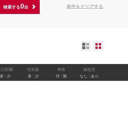
0
条件をクリアする
検索する
台
ンオーナー
定期記録簿付
禁煙車
ア数
乗車定員
走行距離
排気量
車検
修復歴
多
少
多
少
付
無
なし
あり
防止
電気自動車