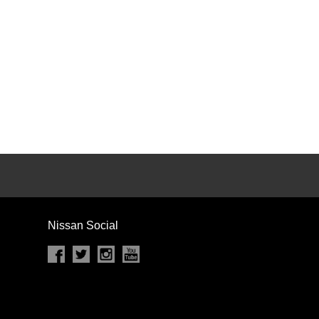
カセット
CD
MD
インテリジェントキー
ー
盗難防止システム
キーレス
スト
ドライブレコーダー
ステップ
チルトアップシート
Nissan Social
除く
商用車・バンを除く
D