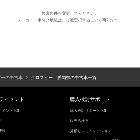
検索条件を変更してください。
メーカー・車名と地域は、複数選択することが可能です。
エアコン
パワーステアリング
パワーウィンドウ
カーテレビ（地デジ）
本革シート
アルミホイール
オートスライドドア
寒冷地仕様
ブラインドモニタ
シートヒーター
後席モニター
ハイビームアシ
ビーの中古車
クロスビー・愛知県の中古車一覧
スライドアップシート
車いす用スロープ
スライド
テイメント
購入検討サポート
メントTOP
購入検討サポートTOP
ド
販売店検索
エコカー減税対象車
店長特選車
軽自動車を
情報
見積りシミュレーション
新着物件
修復歴なし
展示試乗車
4W