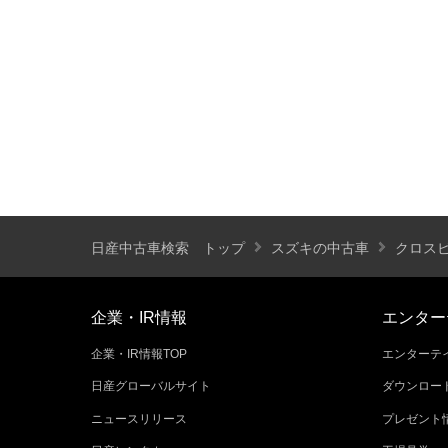
装備仕様
カーナビ
バックモニター
ETC
エアバッグ
ABS
サンルーフ
ディスチャージ(キセノン)ヘッドライト
プライバシーガラス
オートバックドア
ライフケアビークル(福祉車両)装備仕様
日産中古車検索 トップ
スズキの中古車
クロス
フラップシート
助手席回転シート
車いす用リフター
運転補助装置
企業・IR情報
エンター
企業・IR情報TOP
エンターテイ
その他
日産グローバルサイト
ダウンロー
クオリティショップ
車両状態証明書あり
ニュースリリース
プレゼント
今すぐ予約対象
オンライン相談対象