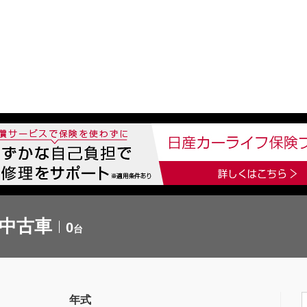
中古車を探す
店舗から探す
日産の中古車とは
認
P
の中古車
0
台
年式