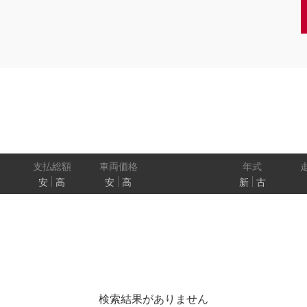
クーペ
AT
CVT
MT
/商用車
状態
ル
（福祉車両）
車検残
ワ
パワートレイン
駆動方式
ド
支払総額
車両価格
年式
安
高
安
高
新
古
ューモニター
スマートルームミラー
踏み間違い
プロパイロット パーキング
e-4ORCE
検索結果がありません
クルーズコントロール
両側オートスライドドア