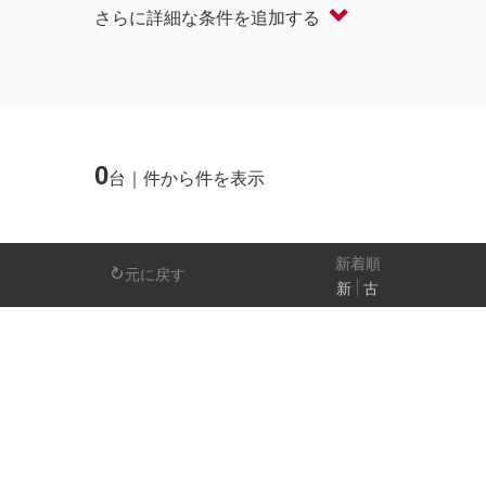
さらに詳細な条件を追加する
軽自動車
コンパクト/ハッチバック
オープン
セダン/ハードトップ
バン
ミニバン/SUV/ワゴン
ライフケアビーク
0
台｜件から件を表示
排気量
－
新着順
元に戻す
新
古
日産の先進技術
エマージェンシーブレーキ
アラウンドビ
パーキングアシスト
車線逸脱警報
人気の装備
LEDヘッドライト
アイドリングストップ