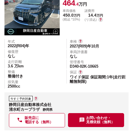
464
.4
万円
車両価格
諸費用
450.0
14.4
万円
万円
(税込 *10%)
(リ済込)
年式
車検
2022(R04)
年
2027(R09)年10月
修復歴
車両評価書
なし
なし
走行距離
管理番号
3.6
万km
D340-02K-10665
整備
保証
整備付き
ワイド保証 保証期間:1年(走行距
離無制限)
排気量
2500
cc
今すぐ予約対象
静岡日産自動車株式会社
清水町カープラザ
静岡県
販売店に
お問い合わせ・
電話する（無料）
見積依頼（無料）