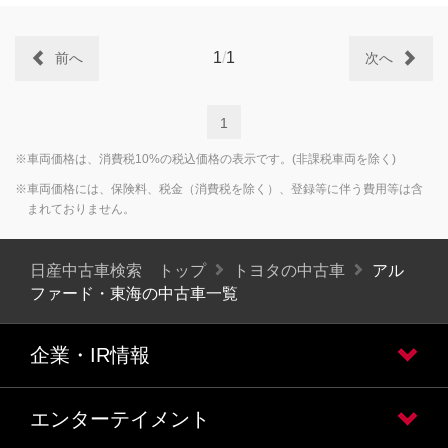
1
/
1
前へ
次へ
1
※車両価格は、消費税10%の税込価格の表示です。(非課税車両を除く)
※車両価格には、保険料、税金（消費税を除く）、登録等に伴う費用等は含
まれておりません。
日産中古車検索 トップ
トヨタの中古車
アル
ファード・東海の中古車一覧
企業・IR情報
エンターテイメント