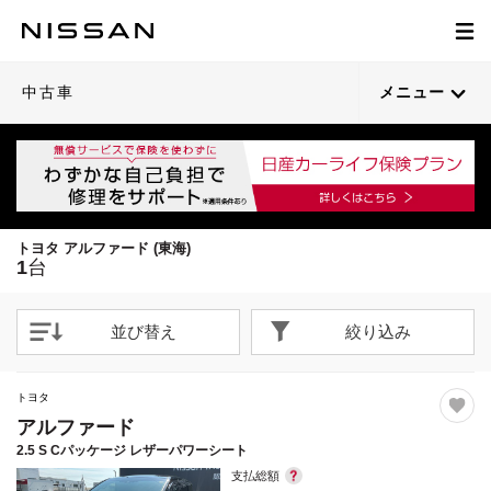
1
/
39
閉じる
21枚目以降は詳細ページへ
中古車
メニュー
トヨタ アルファード (東海)
1
台
並び替え
絞り込み
トヨタ
アルファード
2.5 S Cパッケージ レザーパワーシート
支払総額