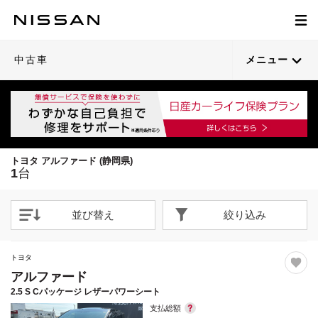
1
/
39
閉じる
21枚目以降は詳細ページへ
中古車
メニュー
トヨタ アルファード (静岡県)
1
台
並び替え
絞り込み
トヨタ
アルファード
2.5 S Cパッケージ レザーパワーシート
支払総額