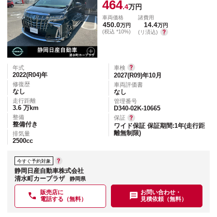
464
.4
万円
車両価格
諸費用
450.0
14.4
万円
万円
(税込 *10%)
(リ済込)
年式
車検
2022(R04)
年
2027(R09)年10月
修復歴
車両評価書
なし
なし
走行距離
管理番号
3.6
万km
D340-02K-10665
整備
保証
整備付き
ワイド保証 保証期間:1年(走行距
離無制限)
排気量
2500
cc
今すぐ予約対象
静岡日産自動車株式会社
清水町カープラザ
静岡県
販売店に
お問い合わせ・
電話する（無料）
見積依頼（無料）