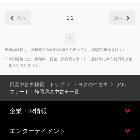
1
/
1
前へ
次へ
1
※車両価格は、消費税10%の税込価格の表示です。(非課税車両を除く)
※車両価格には、保険料、税金（消費税を除く）、登録等に伴う費用等は含
まれておりません。
日産中古車検索 トップ
トヨタの中古車
アル
ファード・静岡県の中古車一覧
企業・IR情報
エンターテイメント