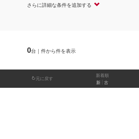
さらに詳細な条件を追加する
軽自動車
コンパクト/ハッチバック
オープン
セダン/ハードトップ
バン
ミニバン/SUV/ワゴン
ライフケアビーク
0
台｜件から件を表示
排気量
－
新着順
元に戻す
新
古
日産の先進技術
エマージェンシーブレーキ
アラウンドビ
パーキングアシスト
車線逸脱警報
人気の装備
LEDヘッドライト
アイドリングストップ