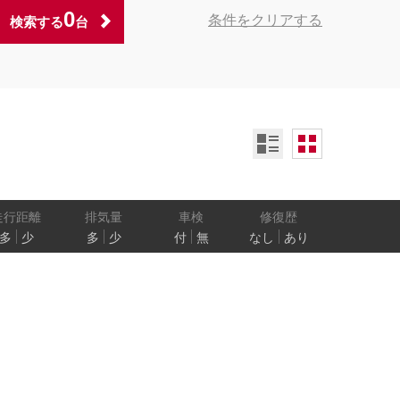
0
条件をクリアする
検索する
台
ンオーナー
定期記録簿付
禁煙車
ア数
乗車定員
走行距離
排気量
車検
修復歴
多
少
多
少
付
無
なし
あり
防止
電気自動車