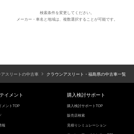
検索条件を変更してください。
メーカー・車名と地域は、複数選択することが可能です。
エアコン
パワーステアリング
パワーウィンドウ
カーテレビ（地デジ）
本革シート
アルミホイール
オートスライドドア
寒冷地仕様
ブラインドモニタ
シートヒーター
後席モニター
ハイビームアシ
ンアスリートの中古車
クラウンアスリート・福島県の中古車一覧
スライドアップシート
車いす用スロープ
スライド
テイメント
購入検討サポート
メントTOP
購入検討サポートTOP
ド
販売店検索
エコカー減税対象車
店長特選車
軽自動車を
情報
見積りシミュレーション
新着物件
修復歴なし
展示試乗車
4W