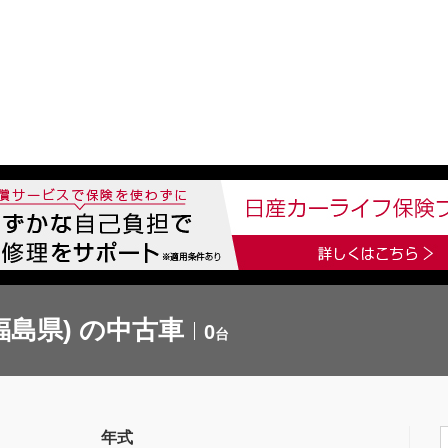
中古車を探す
店舗から探す
日産の中古車とは
認
P
福島県) の中古車
0
台
年式