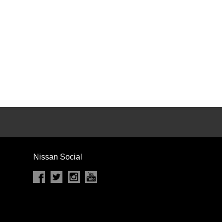
カセット
CD
MD
インテリジェントキー
ー
盗難防止システム
キーレス
スト
ドライブレコーダー
ステップ
チルトアップシート
Nissan Social
除く
商用車・バンを除く
D