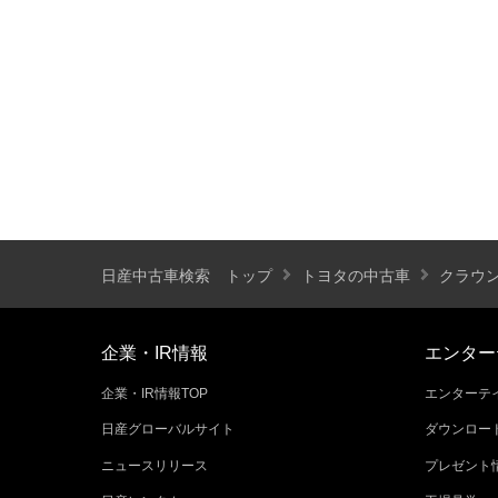
装備仕様
カーナビ
バックモニター
ETC
エアバッグ
ABS
サンルーフ
ディスチャージ(キセノン)ヘッドライト
プライバシーガラス
オートバックドア
ライフケアビークル(福祉車両)装備仕様
日産中古車検索 トップ
トヨタの中古車
クラウ
フラップシート
助手席回転シート
車いす用リフター
運転補助装置
企業・IR情報
エンター
企業・IR情報TOP
エンターテイ
その他
日産グローバルサイト
ダウンロー
クオリティショップ
車両状態証明書あり
ニュースリリース
プレゼント
今すぐ予約対象
オンライン相談対象