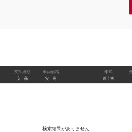
クーペ
AT
CVT
MT
/商用車
状態
ル
（福祉車両）
車検残
ワ
パワートレイン
駆動方式
ド
支払総額
車両価格
年式
安
高
安
高
新
古
ューモニター
スマートルームミラー
踏み間違い
プロパイロット パーキング
e-4ORCE
検索結果がありません
クルーズコントロール
両側オートスライドドア