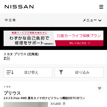
1
1
/
/
77
34
閉じる
閉じる
21枚目以降は詳細ページへ
21枚目以降は詳細ページへ
中古車
メニュー
トヨタ プリウス (北海道)
2
台
並び替え
絞り込み
トヨタ
プリウス
2.0 Z E-Four 4WD 夏冬タイヤ付ナビドラレコ機能付ETC付ワン
支払総額