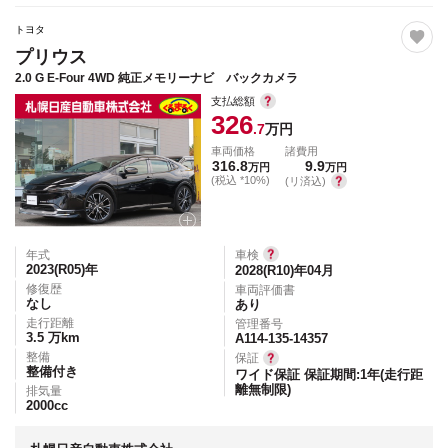
トヨタ
プリウス
2.0 G E-Four 4WD 純正メモリーナビ バックカメラ
支払総額
326
.7
万円
車両価格
諸費用
316.8
9.9
万円
万円
(税込 *10%)
(リ済込)
年式
車検
2023(R05)
年
2028(R10)年04月
修復歴
車両評価書
なし
あり
走行距離
管理番号
3.5
万km
A114-135-14357
整備
保証
整備付き
ワイド保証 保証期間:1年(走行距
離無制限)
排気量
2000
cc