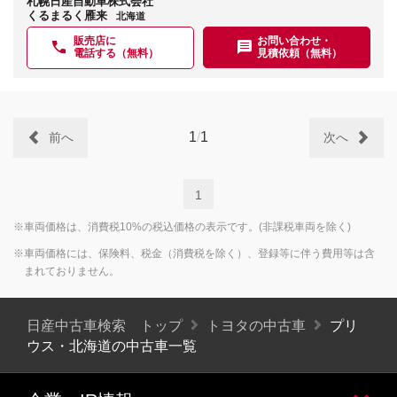
札幌日産自動車株式会社
くるまるく雁来
北海道
販売店に
お問い合わせ・
電話する（無料）
見積依頼（無料）
1
/
1
前へ
次へ
1
※車両価格は、消費税10%の税込価格の表示です。(非課税車両を除く)
※車両価格には、保険料、税金（消費税を除く）、登録等に伴う費用等は含
まれておりません。
日産中古車検索 トップ
トヨタの中古車
プリ
ウス・北海道の中古車一覧