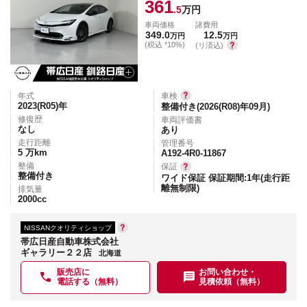
361
.5
万円
車両価格
諸費用
349.0
12.5
万円
万円
(税込 *10%)
(リ済込)
年式
車検
2023(R05)
年
整備付き(2026(R08)年09月)
修復歴
車両評価書
なし
あり
走行距離
管理番号
5
万km
A192-4R0-11867
整備
保証
整備付き
ワイド保証 保証期間:1年(走行距
離無制限)
排気量
2000
cc
NISSANクオリティショップ
帯広日産自動車株式会社
ギャラリー２２店
北海道
販売店に
お問い合わせ・
電話する（無料）
見積依頼（無料）