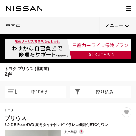
1
1
/
/
77
34
閉じる
閉じる
21枚目以降は詳細ページへ
21枚目以降は詳細ページへ
中古車
メニュー
トヨタ プリウス (北海道)
2
台
並び替え
絞り込み
トヨタ
プリウス
2.0 Z E-Four 4WD 夏冬タイヤ付ナビドラレコ機能付ETC付ワン
支払総額