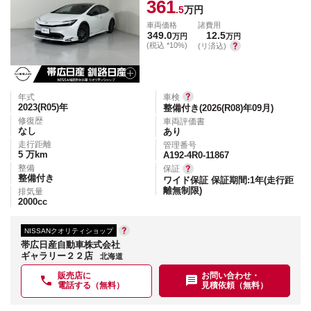
361
.5
万円
車両価格
諸費用
349.0
12.5
万円
万円
(税込 *10%)
(リ済込)
年式
車検
2023(R05)
年
整備付き(2026(R08)年09月)
修復歴
車両評価書
なし
あり
走行距離
管理番号
5
万km
A192-4R0-11867
整備
保証
整備付き
ワイド保証 保証期間:1年(走行距
離無制限)
排気量
2000
cc
NISSANクオリティショップ
帯広日産自動車株式会社
ギャラリー２２店
北海道
販売店に
お問い合わせ・
電話する（無料）
見積依頼（無料）