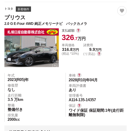
トヨタ
新着物件
プリウス
2.0 G E-Four 4WD 純正メモリーナビ バックカメラ
支払総額
326
.7
万円
車両価格
諸費用
316.8
9.9
万円
万円
(税込 *10%)
(リ済込)
年式
車検
2023(R05)
年
2028(R10)年04月
修復歴
車両評価書
なし
あり
走行距離
管理番号
3.5
万km
A114-135-14357
整備
保証
整備付き
ワイド保証 保証期間:1年(走行距
離無制限)
排気量
2000
cc