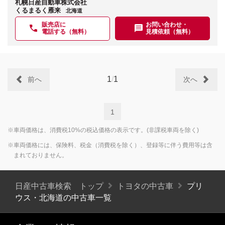
札幌日産自動車株式会社
くるまるく雁来
北海道
販売店に
お問い合わせ・
電話する（無料）
見積依頼（無料）
1
/
1
前へ
次へ
1
※車両価格は、消費税10%の税込価格の表示です。(非課税車両を除く)
※車両価格には、保険料、税金（消費税を除く）、登録等に伴う費用等は含
まれておりません。
日産中古車検索 トップ
トヨタの中古車
プリ
ウス・北海道の中古車一覧