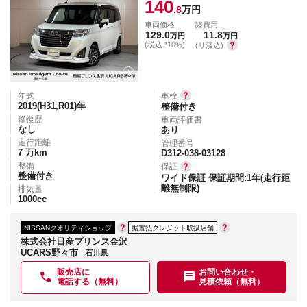
140
.8
万円
車両価格
諸費用
129.0
11.8
万円
万円
(税込 *10%)
(リ済込)
年式
車検
2019(H31,R01)
年
整備付き
修復歴
車両評価書
なし
あり
走行距離
管理番号
7
万km
D312-038-03128
整備
保証
整備付き
ワイド保証 保証期間:1年(走行距
離無制限)
排気量
1000
cc
NISSANクオリティショップ
据置払クレジット取扱店舗
株式会社日産プリンス金沢
UCARS野々市
石川県
販売店に
お問い合わせ・
電話する（無料）
見積依頼（無料）