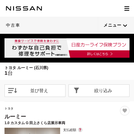
1
/
28
閉じる
21枚目以降は詳細ページへ
中古車
メニュー
トヨタ ルーミー (石川県)
1
台
並び替え
絞り込み
トヨタ
ルーミー
1.0 カスタム G 田上さくら店展示車両
支払総額