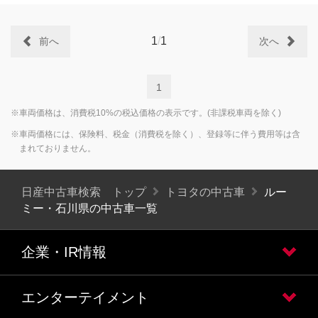
1
/
1
前へ
次へ
1
※車両価格は、消費税10%の税込価格の表示です。(非課税車両を除く)
※車両価格には、保険料、税金（消費税を除く）、登録等に伴う費用等は含
まれておりません。
日産中古車検索 トップ
トヨタの中古車
ルー
ミー・石川県の中古車一覧
企業・IR情報
エンターテイメント