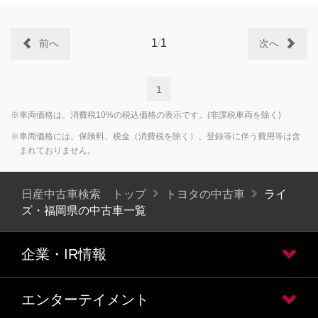
1
/
1
前へ
次へ
1
※車両価格は、消費税10%の税込価格の表示です。(非課税車両を除く)
※車両価格には、保険料、税金（消費税を除く）、登録等に伴う費用等は含
まれておりません。
日産中古車検索 トップ
トヨタの中古車
ライ
ズ・福岡県の中古車一覧
企業・IR情報
エンターテイメント