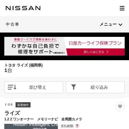
1
/
40
閉じる
21枚目以降は詳細ページへ
中古車
メニュー
トヨタ ライズ (福岡県)
1
台
並び替え
絞り込み
トヨタ
新着物件
ライズ
1.2 Z ワンオーナー メモリーナビ 全周囲カメラ
支払総額