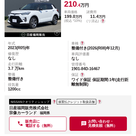
210
.4
万円
車両価格
諸費用
199.0
11.4
万円
万円
(税込 *10%)
(リ済込)
年式
車検
2023(R05)
年
整備付き(2026(R08)年12月)
修復歴
車両評価書
なし
なし
走行距離
管理番号
3.7
万km
1901-84D-16467
整備
保証
整備付き
ワイド保証 保証期間:1年(走行距
離無制限)
排気量
1200
cc
NISSANクオリティショップ
据置払クレジット取扱店舗
日産福岡販売株式会社
宗像カーランド
福岡県
販売店に
お問い合わせ・
電話する（無料）
見積依頼（無料）