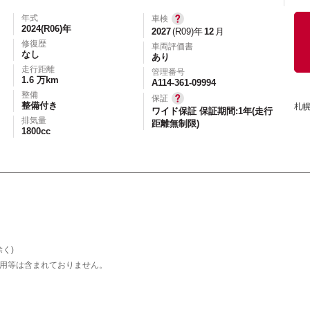
年式
車検
2024(R06)年
2027
(R09)年
12
月
修復歴
車両評価書
なし
あり
エアコン
パワーステアリング
パワーウィンドウ
走行距離
管理番号
1.6 万km
カーテレビ（地デジ）
本革シート
アルミホイール
A114-361-09994
整備
保証
オートスライドドア
寒冷地仕様
ブラインドモニタ
整備付き
札
ワイド保証 保証期間:1年(走行
排気量
距離無制限)
シートヒーター
後席モニター
ハイビームアシ
1800cc
スライドアップシート
車いす用スロープ
スライド
く)
用等は含まれておりません。
エコカー減税対象車
店長特選車
軽自動車を
新着物件
修復歴なし
展示試乗車
4W