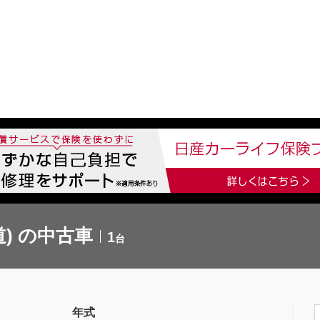
中古車を探す
店舗から探す
日産の中古車とは
認
P
) の中古車
1
台
年式