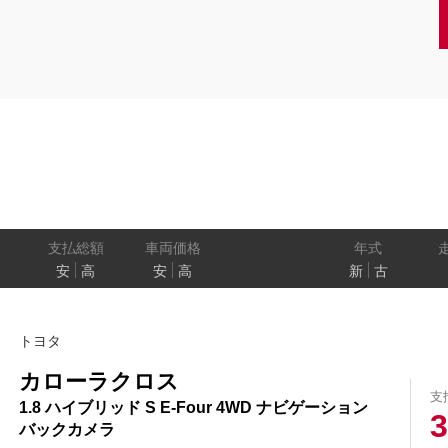
クーペ
AT
CVT
MT
/商用車
状態
ル
（福祉車両）
車検残
ワ
パワートレイン
駆動方式
ド
支払総額
車両価格
年式
安
高
安
高
新
古
ューモニター
スマートルームミラー
踏み間違い
トヨタ
プロパイロット パーキング
e-4ORCE
カローラクロス
支
1.8 ハイブリッド S E-Four 4WD ナビゲーション
3
バックカメラ
クルーズコントロール
両側オートスライドドア