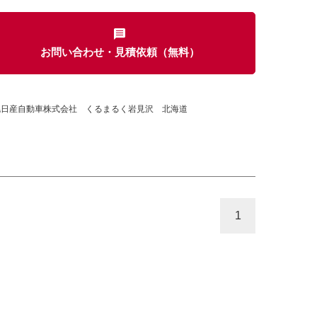
お問い合わせ・見積依頼（無料）
カセット
CD
MD
インテリジェントキー
ー
盗難防止システム
キーレス
幌日産自動車株式会社 くるまるく岩見沢 北海道
スト
ドライブレコーダー
ステップ
チルトアップシート
1
除く
商用車・バンを除く
D