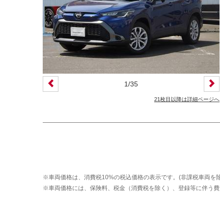
装備仕様
カーナビ
バックモニター
ETC
エアバッグ
ABS
サンルーフ
ディスチャージ(キセノン)ヘッドライト
1
/
35
プライバシーガラス
オートバックドア
21枚目以降は詳細ページへ
ライフケアビークル(福祉車両)装備仕様
フラップシート
助手席回転シート
車いす用リフター
運転補助装置
※車両価格は、消費税10%の税込価格の表示です。(非課税車両を除
その他
※車両価格には、保険料、税金（消費税を除く）、登録等に伴う費
クオリティショップ
車両状態証明書あり
今すぐ予約対象
オンライン相談対象