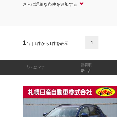
さらに詳細な条件を追加する
軽自動車
コンパクト/ハッチバック
オープン
セダン/ハードトップ
バン
ミニバン/SUV/ワゴン
ライフケアビーク
1
1
台｜1件から1件を表示
排気量
－
新着順
元に戻す
新
古
日産の先進技術
エマージェンシーブレーキ
アラウンドビ
パーキングアシスト
車線逸脱警報
人気の装備
LEDヘッドライト
アイドリングストップ