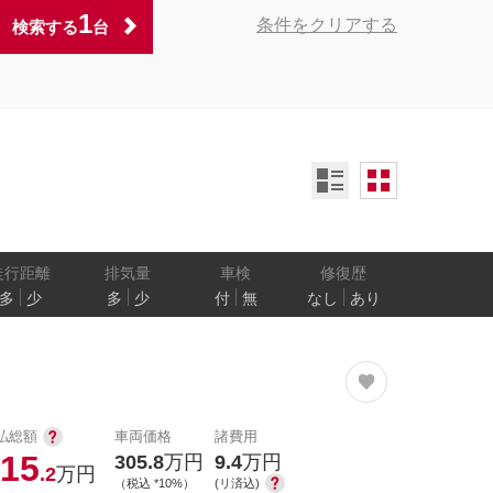
1
条件をクリアする
検索する
台
ンオーナー
定期記録簿付
禁煙車
ア数
乗車定員
走行距離
排気量
車検
修復歴
多
少
多
少
付
無
なし
あり
防止
電気自動車
払総額
車両価格
諸費用
15
305.8
万円
9.4
万円
.2
万円
（税込 *10%）
(リ済込)