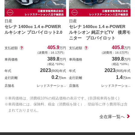
日産
日産
セレナ 1400cc 1.4 e-POWER
セレナ 1400cc 1.4 e-POWER
ルキシオン プロパイロット2.0
ルキシオン 純正ナビTV 後席モ
ニター プロパイロット
405.9
405.8
支払総額
支払総額
万円
万円
（諸費用：16.1万円）
（諸費用：16.0万円）
389.8
389.8
車両価格
万円
車両価格
万円
（税込 *10%）
（税込 *10%）
2023
2023
年式
(R05)年式
年式
(R05)年式
0.2
1.4
走行距離
万km
走行距離
万km
店舗名
レッドステーショ...
店舗名
レッドステーショ...
※車両価格は、消費税10%の税込価格の表示です。(非課税車両を除く)
※車両価格には、保険料、税金（消費税を除く）、登録等に伴う費用等は含
まれておりません。
全在庫一覧へ