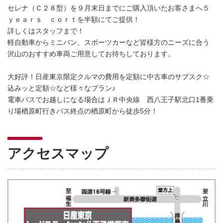
セレナ（Ｃ２８型）を９月末日までにご購入頂いたお客さまへ５
ｙｅａｒｓ ｃｏｒｔを半額にてご提供！
詳しくはスタッフまで！
軽自動車からミニバン、スポーツカーなど皆様方のニーズに合う
沢山のおすすめ車両ご用意してお待ちしております。
大好評！日産東京限定クルマの費用を定額に中古車のサブスク☆
込みッと定額☆など様々なプラン♪
電車バスでお越しになる場合はＪＲ中央線 西八王子駅北口1番乗
り場楢原町行きバス終点の楢原町から徒歩5分！
アクセスマップ