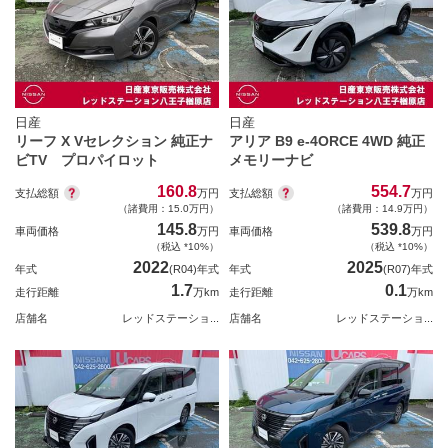
日産
日産
リーフ X Vセレクション 純正ナ
アリア B9 e-4ORCE 4WD 純正
ビTV プロパイロット
メモリーナビ
160.8
554.7
支払総額
支払総額
万円
万円
（諸費用：15.0万円）
（諸費用：14.9万円）
145.8
539.8
車両価格
万円
車両価格
万円
（税込 *10%）
（税込 *10%）
2022
2025
年式
(R04)年式
年式
(R07)年式
1.7
0.1
走行距離
万km
走行距離
万km
店舗名
レッドステーショ...
店舗名
レッドステーショ...