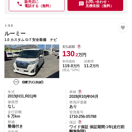
販売店に
お問い合わせ・
電話する（無料）
見積依頼（無料）
トヨタ
ルーミー
1.0 カスタム G-T 安全装備 ナビ
支払総額
130
.2
万円
車両価格
諸費用
119.0
11.2
万円
万円
(税込 *10%)
年式
車検
2019(H31,R01)
年
2028(R10)年04月
修復歴
車両評価書
なし
あり
走行距離
管理番号
6
万km
1710-256-05788
整備
保証
整備付き
ワイド保証 保証期間:1年(走行距
離無制限)
排気量