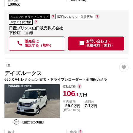
1000
cc
NISSANクオリティショップ
据置払クレジット取扱店舗
今すぐ予約対象
日産プリンス山口販売株式会社
下松店
山口県
販売店に
お問い合わせ・
電話する（無料）
見積依頼（無料）
日産
デイズルークス
660 X Vセレクション ETC・ドライブレコーダー・全周囲カメラ
支払総額
106
.1
万円
車両価格
諸費用
99.0
7.1
万円
万円
(税込 *10%)
年式
車検