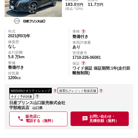
183.0
11.7
万円
万円
(税込 *10%)
年式
車検
2021(R03)
年
整備付き
修復歴
車両評価書
なし
あり
走行距離
管理番号
5.8
万km
1710-226-06081
整備
保証
整備付き
ワイド保証 保証期間:1年(走行距
離無制限)
排気量
1200
cc
NISSANクオリティショップ
据置払クレジット取扱店舗
今すぐ予約対象
日産プリンス山口販売株式会社
宇部南浜店
山口県
販売店に
お問い合わせ・
電話する（無料）
見積依頼（無料）