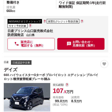
整備付き
ワイド保証 保証期間:1年(走行距
離無制限)
排気量
660
cc
NISSANクオリティショップ
据置払クレジット取扱店舗
今すぐ予約対象
日産プリンス山口販売株式会社
防府国衙店
山口県
販売店に
お問い合わせ・
電話する（無料）
見積依頼（無料）
日産
日産認定中古車
デイズ
660 ハイウェイスターGターボ プロパイロット エディション プロパイ
ロット/衝突被害軽減ブレーキ/踏み
支払総額
107
.5
万円
車両価格
諸費用
99.0
8.5
万円
万円
(税込 *10%)