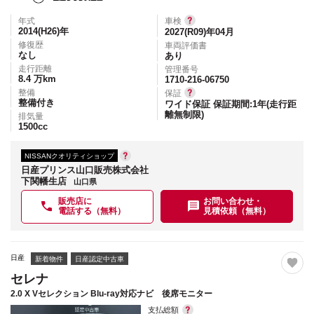
年式
車検
2014(H26)
年
2027(R09)年04月
修復歴
車両評価書
なし
あり
走行距離
管理番号
8.4
万km
1710-216-06750
整備
保証
整備付き
ワイド保証 保証期間:1年(走行距
離無制限)
排気量
1500
cc
NISSANクオリティショップ
日産プリンス山口販売株式会社
下関幡生店
山口県
販売店に
お問い合わせ・
電話する（無料）
見積依頼（無料）
日産
新着物件
日産認定中古車
セレナ
2.0 X Vセレクション Blu-ray対応ナビ 後席モニター
支払総額