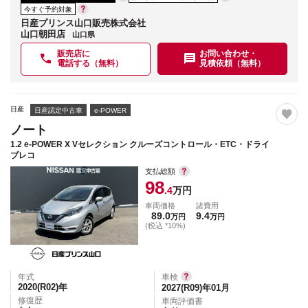
今すぐ予約対象
日産プリンス山口販売株式会社
山口朝田店
山口県
販売店に
お問い合わせ・
電話する（無料）
見積依頼（無料）
日産
日産認定中古車
e-POWER
ノート
1.2 e-POWER X Vセレクション クルーズコントロール・ETC・ドライ
ブレコ
支払総額
98
.4
万円
車両価格
諸費用
89.0
9.4
万円
万円
(税込 *10%)
年式
車検
2020(R02)
年
2027(R09)年01月
修復歴
車両評価書