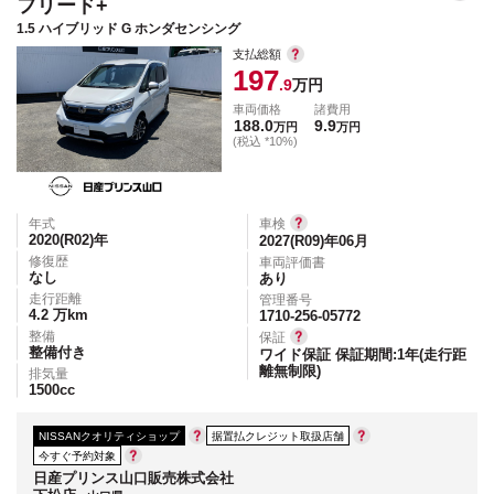
フリード+
1.5 ハイブリッド G ホンダセンシング
支払総額
197
.9
万円
車両価格
諸費用
188.0
9.9
万円
万円
(税込 *10%)
年式
車検
2020(R02)
年
2027(R09)年06月
修復歴
車両評価書
なし
あり
走行距離
管理番号
4.2
万km
1710-256-05772
整備
保証
整備付き
ワイド保証 保証期間:1年(走行距
離無制限)
排気量
1500
cc
NISSANクオリティショップ
据置払クレジット取扱店舗
今すぐ予約対象
日産プリンス山口販売株式会社