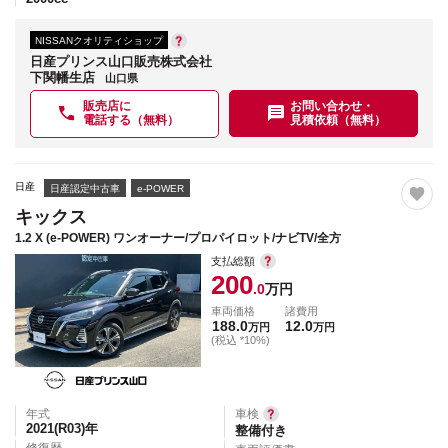
NISSANクオリティショップ
日産プリンス山口販売株式会社
下関幡生店
山口県
販売店に
お問い合わせ・
電話する（無料）
見積依頼（無料）
日産
日産認定中古車
e-POWER
キックス
1.2 X (e-POWER) ワンオーナー/プロパイロット/ナビTV/全方
支払総額
200
.0
万円
車両価格
諸費用
188.0
12.0
万円
万円
(税込 *10%)
年式
車検
2021(R03)
年
整備付き