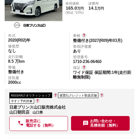
車両価格
諸費用
165.0
14.1
万円
万円
(税込 *10%)
年式
車検
2020(R02)
年
整備付き(2027(R09)年03月)
修復歴
車両評価書
なし
あり
走行距離
管理番号
8.5
万km
1710-236-06460
整備
保証
整備付き
ワイド保証 保証期間:1年(走行距
離無制限)
排気量
2000
cc
NISSANクオリティショップ
据置払クレジット取扱店舗
今すぐ予約対象
日産プリンス山口販売株式会社
山口朝田店
山口県
販売店に
お問い合わせ・
電話する（無料）
見積依頼（無料）