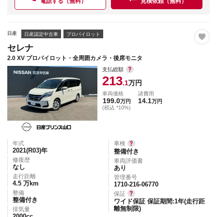
電話する（無料）
見積依頼（無料）
日産
日産認定中古車
プロパイロット
セレナ
2.0 XV プロパイロット・全周囲カメラ・後席モニタ
支払総額
213
.1
万円
車両価格
諸費用
199.0
14.1
万円
万円
(税込 *10%)
年式
車検
2021(R03)
年
整備付き
修復歴
車両評価書
なし
あり
走行距離
管理番号
4.5
万km
1710-216-06770
整備
保証
整備付き
ワイド保証 保証期間:1年(走行距
離無制限)
排気量
2000
cc