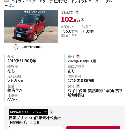
660 ハイウェイスター Gターボ 社外ナビ・ドライブレコーダー・クル
ーズコ
支払総額
102
.8
万円
車両価格
諸費用
95.0
7.8
万円
万円
(税込 *10%)
年式
車検
2019(H31,R01)
年
2028(R10)年01月
修復歴
車両評価書
なし
あり
走行距離
管理番号
5.6
万km
1710-216-06769
整備
保証
整備付き
ワイド保証 保証期間:1年(走行距
離無制限)
排気量
660
cc
NISSANクオリティショップ
日産プリンス山口販売株式会社
下関幡生店
山口県