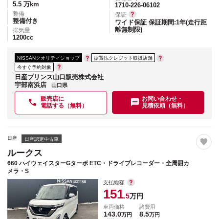
5.5
万km
1710-226-06102
整備
保証
整備付き
ワイド保証 保証期間:1年(走行距
離無制限)
排気量
1200
cc
NISSANクオリティショップ
据置払クレジット取扱店舗
今すぐ予約対象
日産プリンス山口販売株式会社
宇部南浜店
山口県
販売店に
お問い合わせ・
電話する（無料）
見積依頼（無料）
日産
日産認定中古車
ルークス
660 ハイウェイスターGターボ ETC・ドライブレコーダー・全周囲カ
メラ・S
支払総額
151
.5
万円
車両価格
諸費用
143.0
8.5
万円
万円