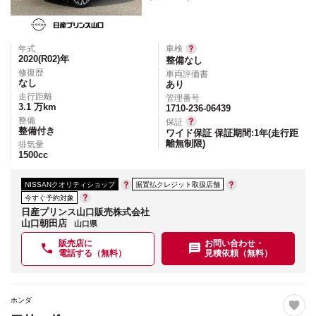
年式
車検
2020(R02)
年
整備なし
修復歴
車両評価書
なし
あり
走行距離
管理番号
3.1
万km
1710-236-06439
整備
保証
整備付き
ワイド保証 保証期間:1年(走行距
離無制限)
排気量
1500
cc
NISSANクオリティショップ
据置払クレジット取扱店舗
今すぐ予約対象
日産プリンス山口販売株式会社
山口朝田店
山口県
販売店に
お問い合わせ・
電話する（無料）
見積依頼（無料）
ホンダ