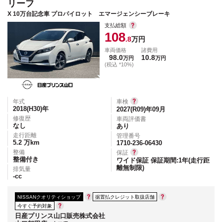
リーフ
X 10万台記念車 プロパイロット エマージェンシーブレーキ
支払総額
108
.8
万円
車両価格
諸費用
98.0
10.8
万円
万円
(税込 *10%)
年式
車検
2018(H30)
年
2027(R09)年09月
修復歴
車両評価書
なし
あり
走行距離
管理番号
5.2
万km
1710-236-06430
整備
保証
整備付き
ワイド保証 保証期間:1年(走行距
離無制限)
排気量
-
cc
NISSANクオリティショップ
据置払クレジット取扱店舗
今すぐ予約対象
日産プリンス山口販売株式会社