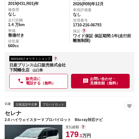
2019(H31,R01)
年
2026(R08)年12月
修復歴
車両評価書
なし
なし
走行距離
管理番号
1.4
万km
1710-216-06793
整備
保証
整備付き
ワイド保証 保証期間:1年(走行距
離無制限)
排気量
660
cc
NISSANクオリティショップ
日産プリンス山口販売株式会社
下関幡生店
山口県
販売店に
お問い合わせ・
電話する（無料）
見積依頼（無料）
日産
日産認定中古車
プロパイロット
セレナ
2.0 ハイウェイスター V プロパイロット Blu-ray対応ナビ
支払総額
179
.1
万円