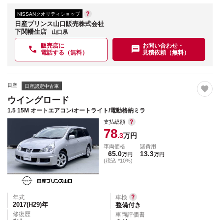
NISSANクオリティショップ
日産プリンス山口販売株式会社
下関幡生店
山口県
販売店に
お問い合わせ・
電話する（無料）
見積依頼（無料）
日産
日産認定中古車
ウイングロード
1.5 15M オートエアコン/オートライト/電動格納ミラ
支払総額
78
.3
万円
車両価格
諸費用
65.0
13.3
万円
万円
(税込 *10%)
年式
車検
2017(H29)
年
整備付き
修復歴
車両評価書