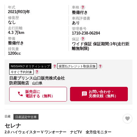
年式
車検
2021(R03)
年
整備付き
修復歴
車両評価書
なし
あり
走行距離
管理番号
4.3
万km
1710-238-06284
整備
保証
整備付き
ワイド保証 保証期間:1年(走行距
離無制限)
排気量
1200
cc
NISSANクオリティショップ
据置払クレジット取扱店舗
今すぐ予約対象
日産プリンス山口販売株式会社
防府国衙店
山口県
販売店に
お問い合わせ・
電話する（無料）
見積依頼（無料）
日産
日産認定中古車
セレナ
2.0 ハイウェイスター V ワンオーナー ナビTV 全方位モニター