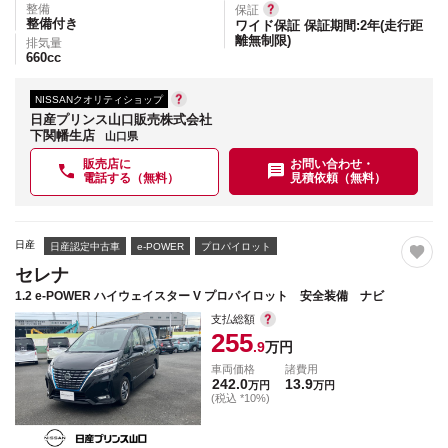
整備
保証
整備付き
ワイド保証 保証期間:2年(走行距
離無制限)
排気量
660
cc
NISSANクオリティショップ
日産プリンス山口販売株式会社
下関幡生店
山口県
販売店に
お問い合わせ・
電話する（無料）
見積依頼（無料）
日産
日産認定中古車
e-POWER
プロパイロット
セレナ
1.2 e-POWER ハイウェイスター V プロパイロット 安全装備 ナビ
支払総額
255
.9
万円
車両価格
諸費用
242.0
13.9
万円
万円
(税込 *10%)