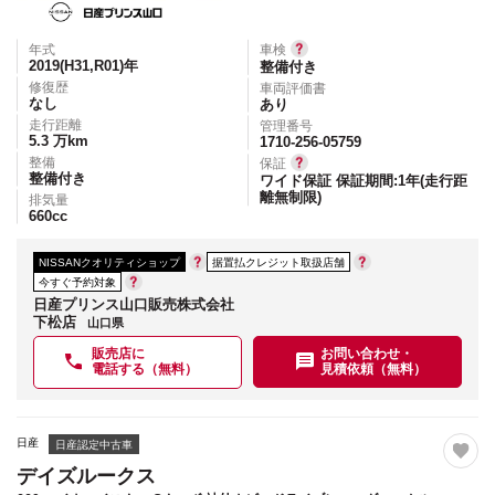
年式
車検
2019(H31,R01)
年
整備付き
修復歴
車両評価書
なし
あり
走行距離
管理番号
5.3
万km
1710-256-05759
整備
保証
整備付き
ワイド保証 保証期間:1年(走行距
離無制限)
排気量
660
cc
NISSANクオリティショップ
据置払クレジット取扱店舗
今すぐ予約対象
日産プリンス山口販売株式会社
下松店
山口県
販売店に
お問い合わせ・
電話する（無料）
見積依頼（無料）
日産
日産認定中古車
デイズルークス