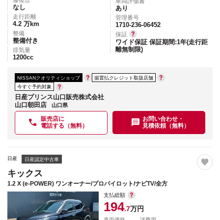
修復歴
車両評価書
なし
あり
走行距離
管理番号
4.2
万km
1710-236-06452
整備
保証
整備付き
ワイド保証 保証期間:1年(走行距
離無制限)
排気量
1200
cc
NISSANクオリティショップ
据置払クレジット取扱店舗
今すぐ予約対象
日産プリンス山口販売株式会社
山口朝田店
山口県
販売店に
お問い合わせ・
電話する（無料）
見積依頼（無料）
日産
日産認定中古車
キックス
1.2 X (e-POWER) ワンオーナー/プロパイロット/ナビTV/全方
支払総額
194
.7
万円
車両価格
諸費用