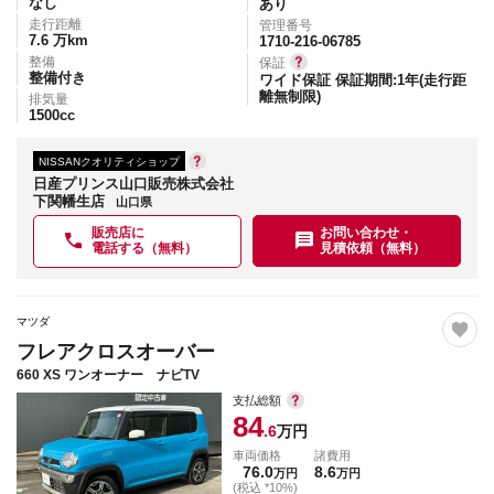
なし
あり
走行距離
管理番号
7.6
万km
1710-216-06785
整備
保証
整備付き
ワイド保証 保証期間:1年(走行距
離無制限)
排気量
1500
cc
NISSANクオリティショップ
日産プリンス山口販売株式会社
下関幡生店
山口県
販売店に
お問い合わせ・
電話する（無料）
見積依頼（無料）
マツダ
フレアクロスオーバー
660 XS ワンオーナー ナビTV
支払総額
84
.6
万円
車両価格
諸費用
76.0
8.6
万円
万円
(税込 *10%)