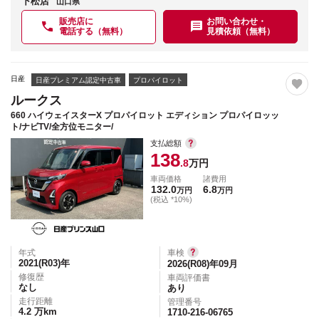
下松店
山口県
販売店に
お問い合わせ・
電話する（無料）
見積依頼（無料）
日産
日産プレミアム認定中古車
プロパイロット
ルークス
660 ハイウェイスターX プロパイロット エディション プロパイロッッ
ト/ナビTV/全方位モニター/
支払総額
138
.8
万円
車両価格
諸費用
132.0
6.8
万円
万円
(税込 *10%)
年式
車検
2021(R03)
年
2026(R08)年09月
修復歴
車両評価書
なし
あり
走行距離
管理番号
4.2
万km
1710-216-06765