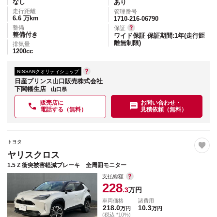
なし
あり
走行距離
管理番号
6.6
万km
1710-216-06790
整備
保証
整備付き
ワイド保証 保証期間:1年(走行距
離無制限)
排気量
1200
cc
NISSANクオリティショップ
日産プリンス山口販売株式会社
下関幡生店
山口県
販売店に
お問い合わせ・
電話する（無料）
見積依頼（無料）
トヨタ
ヤリスクロス
1.5 Z 衝突被害軽減ブレーキ 全周囲モニター
支払総額
228
.3
万円
車両価格
諸費用
218.0
10.3
万円
万円
(税込 *10%)