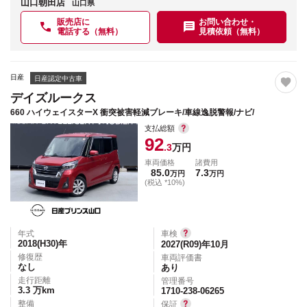
山口朝田店
山口県
販売店に
お問い合わせ・
電話する（無料）
見積依頼（無料）
日産
日産認定中古車
デイズルークス
660 ハイウェイスターX 衝突被害軽減ブレーキ/車線逸脱警報/ナビ/
支払総額
92
.3
万円
車両価格
諸費用
85.0
7.3
万円
万円
(税込 *10%)
年式
車検
2018(H30)
年
2027(R09)年10月
修復歴
車両評価書
なし
あり
走行距離
管理番号
3.3
万km
1710-238-06265
整備
保証