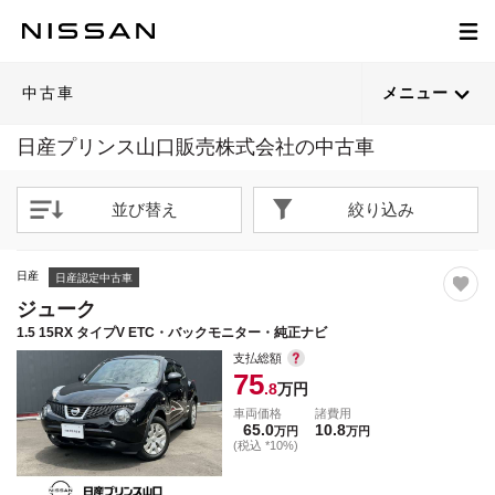
1
1
1
1
1
1
1
1
1
1
1
1
1
1
1
1
1
1
1
1
1
1
1
1
1
1
1
1
1
1
1
1
1
1
1
1
1
1
1
1
/
/
/
/
/
/
/
/
/
/
/
/
/
/
/
/
/
/
/
/
/
/
/
/
/
/
/
/
/
/
/
/
/
/
/
/
/
/
/
/
21
37
23
31
20
24
39
41
28
26
27
33
27
25
26
29
27
27
27
27
27
26
20
24
26
30
26
26
22
28
28
25
46
29
27
31
26
27
26
35
閉じる
閉じる
閉じる
閉じる
閉じる
閉じる
閉じる
閉じる
閉じる
閉じる
閉じる
閉じる
閉じる
閉じる
閉じる
閉じる
閉じる
閉じる
閉じる
閉じる
閉じる
閉じる
閉じる
閉じる
閉じる
閉じる
閉じる
閉じる
閉じる
閉じる
閉じる
閉じる
閉じる
閉じる
閉じる
閉じる
閉じる
閉じる
閉じる
閉じる
21枚目以降は詳細ページへ
21枚目以降は詳細ページへ
21枚目以降は詳細ページへ
21枚目以降は詳細ページへ
21枚目以降は詳細ページへ
21枚目以降は詳細ページへ
21枚目以降は詳細ページへ
21枚目以降は詳細ページへ
21枚目以降は詳細ページへ
21枚目以降は詳細ページへ
21枚目以降は詳細ページへ
21枚目以降は詳細ページへ
21枚目以降は詳細ページへ
21枚目以降は詳細ページへ
21枚目以降は詳細ページへ
21枚目以降は詳細ページへ
21枚目以降は詳細ページへ
21枚目以降は詳細ページへ
21枚目以降は詳細ページへ
21枚目以降は詳細ページへ
21枚目以降は詳細ページへ
21枚目以降は詳細ページへ
21枚目以降は詳細ページへ
21枚目以降は詳細ページへ
21枚目以降は詳細ページへ
21枚目以降は詳細ページへ
21枚目以降は詳細ページへ
21枚目以降は詳細ページへ
21枚目以降は詳細ページへ
21枚目以降は詳細ページへ
21枚目以降は詳細ページへ
21枚目以降は詳細ページへ
21枚目以降は詳細ページへ
21枚目以降は詳細ページへ
21枚目以降は詳細ページへ
21枚目以降は詳細ページへ
21枚目以降は詳細ページへ
21枚目以降は詳細ページへ
中古車
メニュー
日産プリンス山口販売株式会社の中古車
並び替え
絞り込み
日産
日産認定中古車
ジューク
1.5 15RX タイプV ETC・バックモニター・純正ナビ
支払総額
75
.8
万円
車両価格
諸費用
65.0
10.8
万円
万円
(税込 *10%)