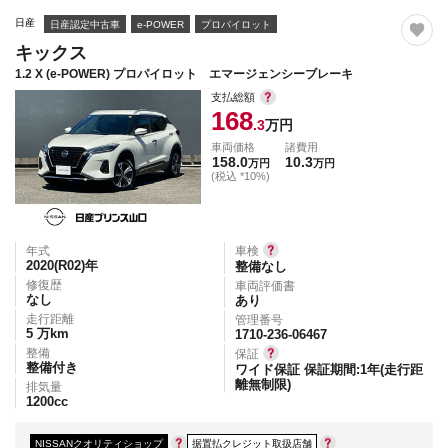
日産
日産認定中古車
e-POWER
プロパイロット
キックス
1.2 X (e-POWER) プロパイロット エマージェンシーブレーキ
支払総額
168
.3
万円
車両価格
諸費用
158.0
10.3
万円
万円
(税込 *10%)
年式
車検
2020(R02)
年
整備なし
修復歴
車両評価書
なし
あり
走行距離
管理番号
5
万km
1710-236-06467
整備
保証
整備付き
ワイド保証 保証期間:1年(走行距
離無制限)
排気量
1200
cc
NISSANクオリティショップ
据置払クレジット取扱店舗