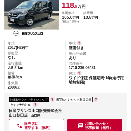
118
.8
万円
車両価格
諸費用
105.0
13.8
万円
万円
(税込 *10%)
年式
車検
2017(H29)
年
整備付き
修復歴
車両評価書
なし
あり
走行距離
管理番号
3.8
万km
1710-236-06481
整備
保証
整備付き
ワイド保証 保証期間:1年(走行距
離無制限)
排気量
2000
cc
NISSANクオリティショップ
据置払クレジット取扱店舗
今すぐ予約対象
日産プリンス山口販売株式会社
山口朝田店
山口県
販売店に
お問い合わせ・
電話する（無料）
見積依頼（無料）