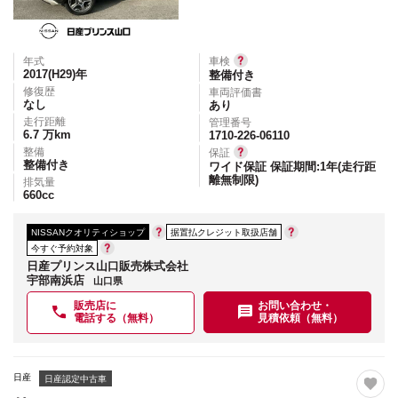
年式
車検
2017(H29)
年
整備付き
修復歴
車両評価書
なし
あり
走行距離
管理番号
6.7
万km
1710-226-06110
整備
保証
整備付き
ワイド保証 保証期間:1年(走行距
離無制限)
排気量
660
cc
NISSANクオリティショップ
据置払クレジット取扱店舗
今すぐ予約対象
日産プリンス山口販売株式会社
宇部南浜店
山口県
販売店に
お問い合わせ・
電話する（無料）
見積依頼（無料）
日産
日産認定中古車