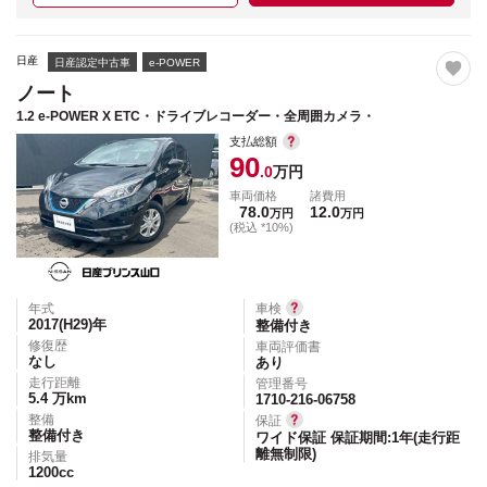
日産
日産認定中古車
e-POWER
ノート
1.2 e-POWER X ETC・ドライブレコーダー・全周囲カメラ・
支払総額
90
.0
万円
車両価格
諸費用
78.0
12.0
万円
万円
(税込 *10%)
年式
車検
2017(H29)
年
整備付き
修復歴
車両評価書
なし
あり
走行距離
管理番号
5.4
万km
1710-216-06758
整備
保証
整備付き
ワイド保証 保証期間:1年(走行距
離無制限)
排気量
1200
cc