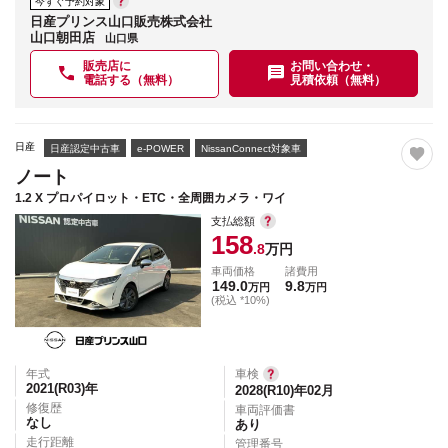
今すぐ予約対象
日産プリンス山口販売株式会社
山口朝田店
山口県
販売店に
お問い合わせ・
電話する（無料）
見積依頼（無料）
日産
日産認定中古車
e-POWER
NissanConnect対象車
ノート
1.2 X プロパイロット・ETC・全周囲カメラ・ワイ
支払総額
158
.8
万円
車両価格
諸費用
149.0
9.8
万円
万円
(税込 *10%)
年式
車検
2021(R03)
年
2028(R10)年02月
修復歴
車両評価書
なし
あり
走行距離
管理番号