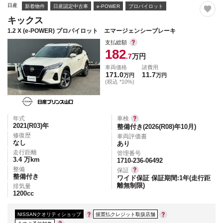
日産
新着物件
日産認定中古車
e-POWER
プロパイロット
キックス
1.2 X (e-POWER) プロパイロット エマージェンシーブレーキ
支払総額
182
.7
万円
車両価格
諸費用
171.0
11.7
万円
万円
(税込 *10%)
年式
車検
2021(R03)
年
整備付き(2026(R08)年10月)
修復歴
車両評価書
なし
あり
走行距離
管理番号
3.4
万km
1710-236-06492
整備
保証
整備付き
ワイド保証 保証期間:1年(走行距
離無制限)
排気量
1200
cc
NISSANクオリティショップ
据置払クレジット取扱店舗