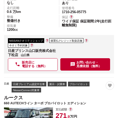
なし
あり
走行距離
管理番号
0.6
万km
1710-256-05775
整備
保証
整備付き
ワイド保証 保証期間:2年(走行距
離無制限)
排気量
1200
cc
NISSANクオリティショップ
据置払クレジット取扱店舗
今すぐ予約対象
日産プリンス山口販売株式会社
下松店
山口県
販売店に
お問い合わせ・
電話する（無料）
見積依頼（無料）
日産
日産プレミアム認定中古車
展示・試乗車
プロパイロット
NissanConnect対象車
ルークス
660 AUTECHライン ターボ プロパイロット エディション
支払総額
271
.9
万円