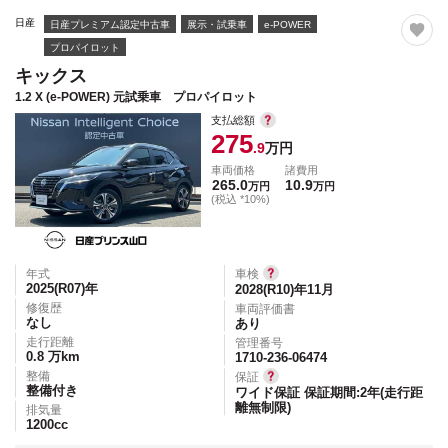
日産
日産プレミアム認定中古車
展示・試乗車
e-POWER
プロパイロット
キックス
1.2 X (e-POWER) 元試乗車 プロパイロット
支払総額
275
.9
万円
車両価格
諸費用
265.0
10.9
万円
万円
(税込 *10%)
年式
車検
2025(R07)
年
2028(R10)年11月
修復歴
車両評価書
なし
あり
走行距離
管理番号
0.8
万km
1710-236-06474
整備
保証
整備付き
ワイド保証 保証期間:2年(走行距
離無制限)
排気量
1200
cc