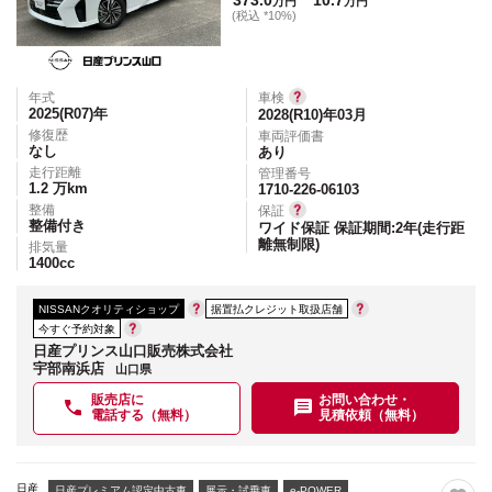
万円
万円
(税込 *10%)
年式
車検
2025(R07)
年
2028(R10)年03月
修復歴
車両評価書
なし
あり
走行距離
管理番号
1.2
万km
1710-226-06103
整備
保証
整備付き
ワイド保証 保証期間:2年(走行距
離無制限)
排気量
1400
cc
NISSANクオリティショップ
据置払クレジット取扱店舗
今すぐ予約対象
日産プリンス山口販売株式会社
宇部南浜店
山口県
販売店に
お問い合わせ・
電話する（無料）
見積依頼（無料）
日産
日産プレミアム認定中古車
展示・試乗車
e-POWER