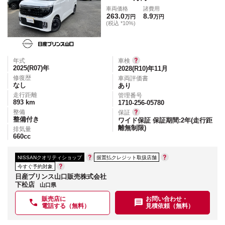
車両価格
諸費用
263.0
8.9
万円
万円
(税込 *10%)
年式
車検
2025(R07)
年
2028(R10)年11月
修復歴
車両評価書
なし
あり
走行距離
管理番号
893
km
1710-256-05780
整備
保証
整備付き
ワイド保証 保証期間:2年(走行距
離無制限)
排気量
660
cc
NISSANクオリティショップ
据置払クレジット取扱店舗
今すぐ予約対象
日産プリンス山口販売株式会社
下松店
山口県
販売店に
お問い合わせ・
電話する（無料）
見積依頼（無料）