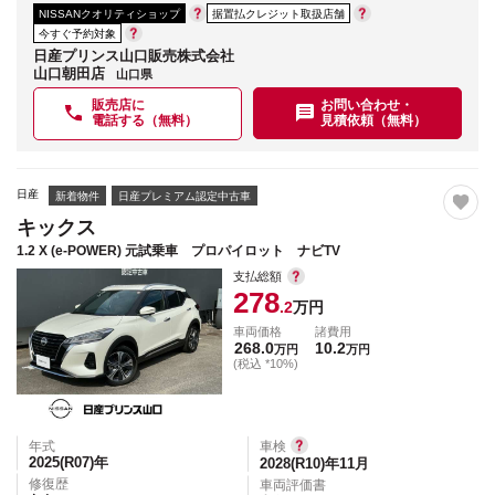
NISSANクオリティショップ
据置払クレジット取扱店舗
今すぐ予約対象
日産プリンス山口販売株式会社
山口朝田店
山口県
販売店に
お問い合わせ・
電話する（無料）
見積依頼（無料）
日産
新着物件
日産プレミアム認定中古車
キックス
1.2 X (e-POWER) 元試乗車 プロパイロット ナビTV
支払総額
278
.2
万円
車両価格
諸費用
268.0
10.2
万円
万円
(税込 *10%)
年式
車検
2025(R07)
年
2028(R10)年11月
修復歴
車両評価書