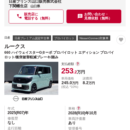
日産プリンス山口販売株式会社
下関幡生店
山口県
販売店に
お問い合わせ・
電話する（無料）
見積依頼（無料）
日産
日産プレミアム認定中古車
プロパイロット
NissanConnect対象車
ルークス
660 ハイウェイスターGターボ プロパイロット エディション プロパイ
ロット/衝突被害軽減ブレーキ/踏み
支払総額
253
.2
万円
車両価格
諸費用
245.0
8.2
万円
万円
(税込 *10%)
年式
車検
2025(R07)
年
2028(R10)年10月
修復歴
車両評価書
なし
あり
走行距離
管理番号