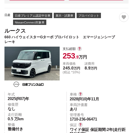
日産
日産プレミアム認定中古車
展示・試乗車
プロパイロット
NissanConnect対象車
ルークス
660 ハイウェイスターGターボ プロパイロット エマージェンシーブ
レーキ
支払総額
253
.9
万円
車両価格
諸費用
245.0
8.9
万円
万円
(税込 *10%)
年式
車検
2025(R07)
年
2028(R10)年11月
修復歴
車両評価書
なし
あり
走行距離
管理番号
0.5
万km
1710-236-06471
整備
保証
整備付き
ワイド保証 保証期間:2年(走行距