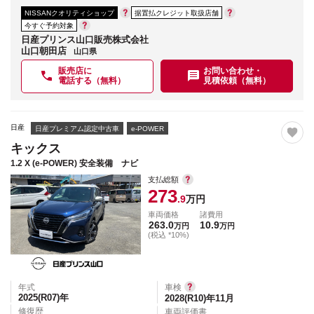
NISSANクオリティショップ
据置払クレジット取扱店舗
今すぐ予約対象
日産プリンス山口販売株式会社
山口朝田店
山口県
販売店に
お問い合わせ・
電話する（無料）
見積依頼（無料）
日産
日産プレミアム認定中古車
e-POWER
キックス
1.2 X (e-POWER) 安全装備 ナビ
支払総額
273
.9
万円
車両価格
諸費用
263.0
10.9
万円
万円
(税込 *10%)
年式
車検
2025(R07)
年
2028(R10)年11月
修復歴
車両評価書