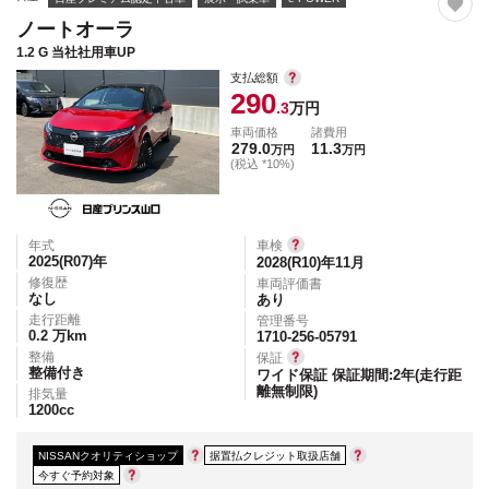
ノートオーラ
1.2 G 当社社用車UP
支払総額
290
.3
万円
車両価格
諸費用
279.0
11.3
万円
万円
(税込 *10%)
年式
車検
2025(R07)
年
2028(R10)年11月
修復歴
車両評価書
なし
あり
走行距離
管理番号
0.2
万km
1710-256-05791
整備
保証
整備付き
ワイド保証 保証期間:2年(走行距
離無制限)
排気量
1200
cc
NISSANクオリティショップ
据置払クレジット取扱店舗
今すぐ予約対象