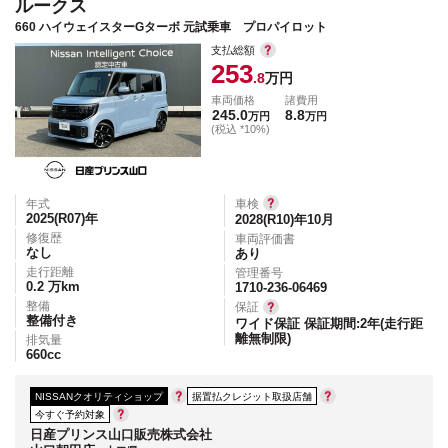
ルークス
660 ハイウェイスターGターボ 元試乗車 プロパイロット
支払総額
253
.8
万円
車両価格
諸費用
245.0
8.8
万円
万円
(税込 *10%)
年式
車検
2025(R07)
年
2028(R10)年10月
修復歴
車両評価書
なし
あり
走行距離
管理番号
0.2
万km
1710-236-06469
整備
保証
整備付き
ワイド保証 保証期間:2年(走行距
離無制限)
排気量
660
cc
NISSANクオリティショップ
据置払クレジット取扱店舗
今すぐ予約対象
日産プリンス山口販売株式会社