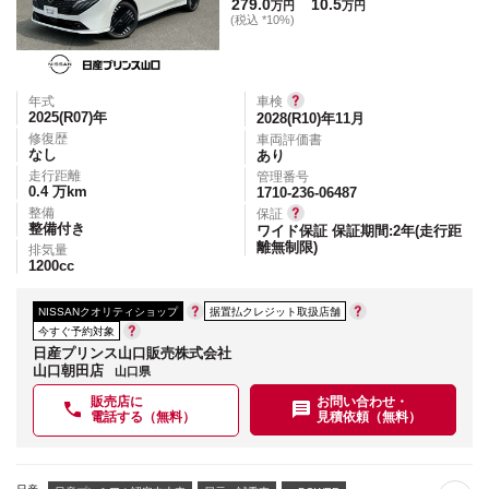
279.0
10.5
万円
万円
(税込 *10%)
年式
車検
2025(R07)
年
2028(R10)年11月
修復歴
車両評価書
なし
あり
走行距離
管理番号
0.4
万km
1710-236-06487
整備
保証
整備付き
ワイド保証 保証期間:2年(走行距
離無制限)
排気量
1200
cc
NISSANクオリティショップ
据置払クレジット取扱店舗
今すぐ予約対象
日産プリンス山口販売株式会社
山口朝田店
山口県
販売店に
お問い合わせ・
電話する（無料）
見積依頼（無料）