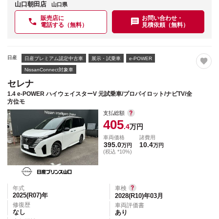
山口朝田店
山口県
販売店に
お問い合わせ・
電話する（無料）
見積依頼（無料）
日産
日産プレミアム認定中古車
展示・試乗車
e-POWER
NissanConnect対象車
セレナ
1.4 e-POWER ハイウェイスターV 元試乗車/プロパイロット/ナビTV/全
方位モ
支払総額
405
.4
万円
車両価格
諸費用
395.0
10.4
万円
万円
(税込 *10%)
年式
車検
2025(R07)
年
2028(R10)年03月
修復歴
車両評価書
なし
あり