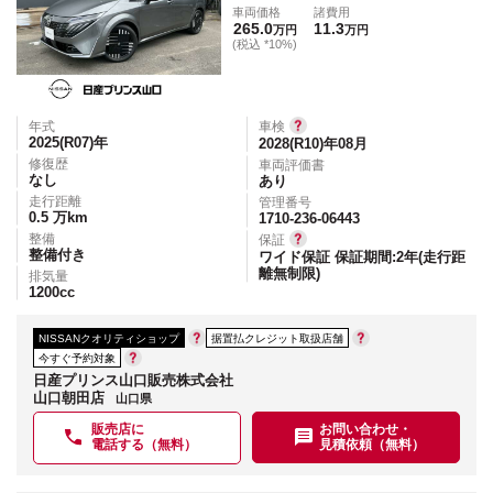
車両価格
諸費用
265.0
11.3
万円
万円
(税込 *10%)
年式
車検
2025(R07)
年
2028(R10)年08月
修復歴
車両評価書
なし
あり
走行距離
管理番号
0.5
万km
1710-236-06443
整備
保証
整備付き
ワイド保証 保証期間:2年(走行距
離無制限)
排気量
1200
cc
NISSANクオリティショップ
据置払クレジット取扱店舗
今すぐ予約対象
日産プリンス山口販売株式会社
山口朝田店
山口県
販売店に
お問い合わせ・
電話する（無料）
見積依頼（無料）