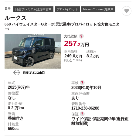
日産
日産プレミアム認定中古車
プロパイロット
NissanConnect対象車
ルークス
660 ハイウェイスターGターボ 元試乗車/プロパイロット/全方位モニタ
ー/
支払総額
257
.2
万円
車両価格
諸費用
249.0
8.2
万円
万円
(税込 *10%)
年式
車検
2025(R07)
年
2028(R10)年10月
修復歴
車両評価書
なし
あり
走行距離
管理番号
0.2
万km
1710-238-06288
整備
保証
整備付き
ワイド保証 保証期間:2年(走行距
離無制限)
排気量
660
cc