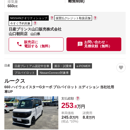
離無制限)
排気量
660
cc
NISSANクオリティショップ
据置払クレジット取扱店舗
今すぐ予約対象
日産プリンス山口販売株式会社
山口朝田店
山口県
販売店に
お問い合わせ・
電話する（無料）
見積依頼（無料）
日産
日産プレミアム認定中古車
展示・試乗車
e-POWER
プロパイロット
NissanConnect対象車
ルークス
660 ハイウェイスターGターボ プロパイロット エディション 当社社用
車UP
支払総額
253
.8
万円
車両価格
諸費用
245.0
8.8
万円
万円
(税込 *10%)