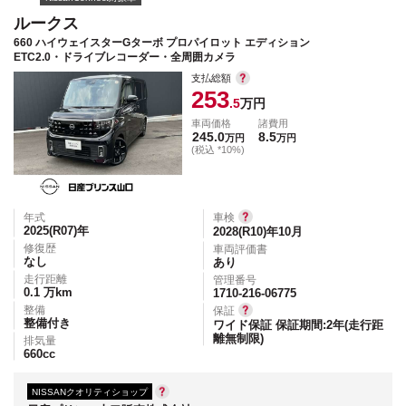
ルークス
660 ハイウェイスターGターボ プロパイロット エディション
ETC2.0・ドライブレコーダー・全周囲カメラ
支払総額
253
.5
万円
車両価格
諸費用
245.0
8.5
万円
万円
(税込 *10%)
年式
車検
2025(R07)
年
2028(R10)年10月
修復歴
車両評価書
なし
あり
走行距離
管理番号
0.1
万km
1710-216-06775
整備
保証
整備付き
ワイド保証 保証期間:2年(走行距
離無制限)
排気量
660
cc
NISSANクオリティショップ