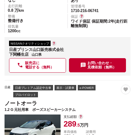
なし
あり
走行距離
管理番号
0.8
万km
1710-216-06741
整備
保証
整備付き
ワイド保証 保証期間:2年(走行距
離無制限)
排気量
1200
cc
NISSANクオリティショップ
日産プリンス山口販売株式会社
下関幡生店
山口県
販売店に
お問い合わせ・
電話する（無料）
見積依頼（無料）
日産
日産プレミアム認定中古車
展示・試乗車
e-POWER
プロパイロット
ノートオーラ
1.2 G 元社用車 ボーズスピーカーシステム
支払総額
289
.5
万円
車両価格
諸費用