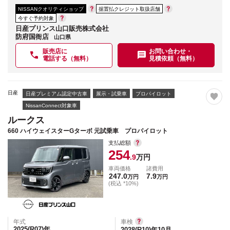
NISSANクオリティショップ
据置払クレジット取扱店舗
今すぐ予約対象
日産プリンス山口販売株式会社
防府国衙店
山口県
販売店に
お問い合わせ・
電話する（無料）
見積依頼（無料）
日産
日産プレミアム認定中古車
展示・試乗車
プロパイロット
NissanConnect対象車
ルークス
660 ハイウェイスターGターボ 元試乗車 プロパイロット
支払総額
254
.9
万円
車両価格
諸費用
247.0
7.9
万円
万円
(税込 *10%)
年式
車検
2025(R07)
年
2028(R10)年10月