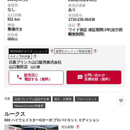
修復歴
車両評価書
なし
あり
走行距離
管理番号
811
km
1710-236-06438
整備
保証
整備付き
ワイド保証 保証期間:2年(走行距
離無制限)
排気量
660
cc
NISSANクオリティショップ
据置払クレジット取扱店舗
今すぐ予約対象
日産プリンス山口販売株式会社
山口朝田店
山口県
販売店に
お問い合わせ・
電話する（無料）
見積依頼（無料）
日産
日産プレミアム認定中古車
展示・試乗車
プロパイロット
NissanConnect対象車
ルークス
660 ハイウェイスターGターボ プロパイロット エディション
支払総額