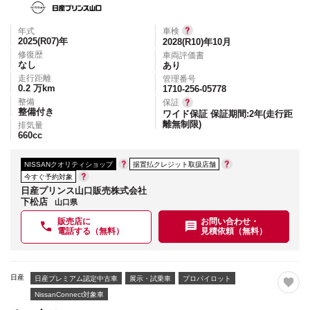
年式
車検
2025(R07)
年
2028(R10)年10月
修復歴
車両評価書
なし
あり
走行距離
管理番号
0.2
万km
1710-256-05778
整備
保証
整備付き
ワイド保証 保証期間:2年(走行距
離無制限)
排気量
660
cc
NISSANクオリティショップ
据置払クレジット取扱店舗
今すぐ予約対象
日産プリンス山口販売株式会社
下松店
山口県
販売店に
お問い合わせ・
電話する（無料）
見積依頼（無料）
日産
日産プレミアム認定中古車
展示・試乗車
プロパイロット
NissanConnect対象車