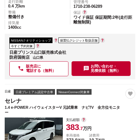
走行距離
管理番号
0.4
万km
1710-238-06289
整備
保証
整備付き
ワイド保証 保証期間:2年(走行距
離無制限)
排気量
1400
cc
NISSANクオリティショップ
据置払クレジット取扱店舗
今すぐ予約対象
日産プリンス山口販売株式会社
防府国衙店
山口県
販売店に
お問い合わせ・
電話する（無料）
見積依頼（無料）
日産
日産プレミアム認定中古車
NissanConnect対象車
セレナ
1.4 e-POWER ハイウェイスターV 元試乗車 ナビTV 全方位モニタ
ー
支払総額
383
.7
万円
車両価格
諸費用
373.0
10.7