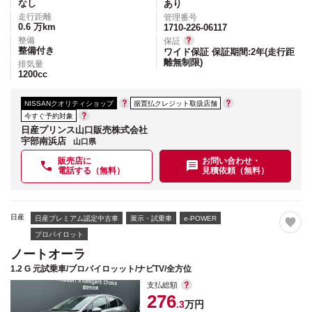
なし
あり
走行距離
管理番号
0.6
万km
1710-226-06117
整備
保証
整備付き
ワイド保証 保証期間:2年(走行距
離無制限)
排気量
1200
cc
NISSANクオリティショップ
据置払クレジット取扱店舗
今すぐ予約対象
日産プリンス山口販売株式会社
宇部南浜店
山口県
販売店に
お問い合わせ・
電話する（無料）
見積依頼（無料）
日産
日産プレミアム認定中古車
展示・試乗車
e-POWER
プロパイロット
ノートオーラ
1.2 G 元試乗車/プロパイロッット/ナビTV/全方位
支払総額
276
.3
万円