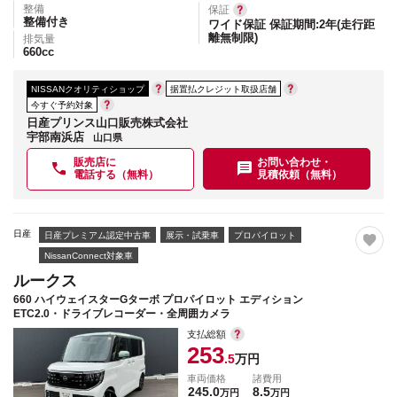
整備
保証
整備付き
ワイド保証 保証期間:2年(走行距
離無制限)
排気量
660
cc
NISSANクオリティショップ
据置払クレジット取扱店舗
今すぐ予約対象
日産プリンス山口販売株式会社
宇部南浜店
山口県
販売店に
お問い合わせ・
電話する（無料）
見積依頼（無料）
日産
日産プレミアム認定中古車
展示・試乗車
プロパイロット
NissanConnect対象車
ルークス
660 ハイウェイスターGターボ プロパイロット エディション
ETC2.0・ドライブレコーダー・全周囲カメラ
支払総額
253
.5
万円
車両価格
諸費用
245.0
8.5
万円
万円