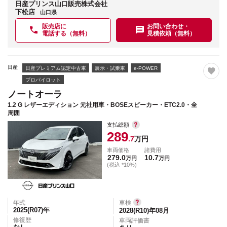
日産プリンス山口販売株式会社
下松店
山口県
販売店に
お問い合わせ・
電話する（無料）
見積依頼（無料）
日産
日産プレミアム認定中古車
展示・試乗車
e-POWER
プロパイロット
ノートオーラ
1.2 G レザーエディション 元社用車・BOSEスピーカー・ETC2.0・全
周囲
支払総額
289
.7
万円
車両価格
諸費用
279.0
10.7
万円
万円
(税込 *10%)
年式
車検
2025(R07)
年
2028(R10)年08月
修復歴
車両評価書