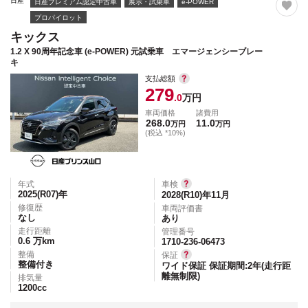
日産
日産プレミアム認定中古車
展示・試乗車
e-POWER
プロパイロット
キックス
1.2 X 90周年記念車 (e-POWER) 元試乗車 エマージェンシーブレー
キ
支払総額
279
.0
万円
車両価格
諸費用
268.0
11.0
万円
万円
(税込 *10%)
年式
車検
2025(R07)
年
2028(R10)年11月
修復歴
車両評価書
なし
あり
走行距離
管理番号
0.6
万km
1710-236-06473
整備
保証
整備付き
ワイド保証 保証期間:2年(走行距
離無制限)
排気量
1200
cc