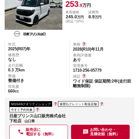
253
.9
万円
車両価格
諸費用
245.0
8.9
万円
万円
(税込 *10%)
年式
車検
2025(R07)
年
2028(R10)年11月
修復歴
車両評価書
なし
あり
走行距離
管理番号
0.3
万km
1710-256-05779
整備
保証
整備付き
ワイド保証 保証期間:2年(走行距
離無制限)
排気量
660
cc
NISSANクオリティショップ
据置払クレジット取扱店舗
今すぐ予約対象
日産プリンス山口販売株式会社
下松店
山口県
販売店に
お問い合わせ・
電話する（無料）
見積依頼（無料）