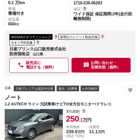
0.1
万km
1710-238-06283
整備
保証
整備付き
ワイド保証 保証期間:2年(走行距
離無制限)
排気量
660
cc
NISSANクオリティショップ
据置払クレジット取扱店舗
今すぐ予約対象
日産プリンス山口販売株式会社
防府国衙店
山口県
販売店に
お問い合わせ・
電話する（無料）
見積依頼（無料）
日産
日産プレミアム認定中古車
展示・試乗車
e-POWER
ノート
1.2 AUTECH ライン 元試乗車/ナビTV/全方位モニター/ドラレコ
支払総額
250
.1
万円
車両価格
諸費用
239.0
11.1
万円
万円
(税込 *10%)