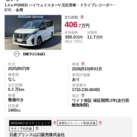
1.4 e-POWER ハイウェイスターV 元社用車・ドライブレコーダー・
ETC・全周
支払総額
406
.7
万円
車両価格
諸費用
395.0
11.7
万円
万円
(税込 *10%)
年式
車検
2025(R07)
年
2028(R10)年03月
修復歴
車両評価書
なし
あり
走行距離
管理番号
0.3
万km
1710-236-06482
整備
保証
整備付き
ワイド保証 保証期間:2年(走行距
離無制限)
排気量
1400
cc
NISSANクオリティショップ
据置払クレジット取扱店舗
今すぐ予約対象
日産プリンス山口販売株式会社