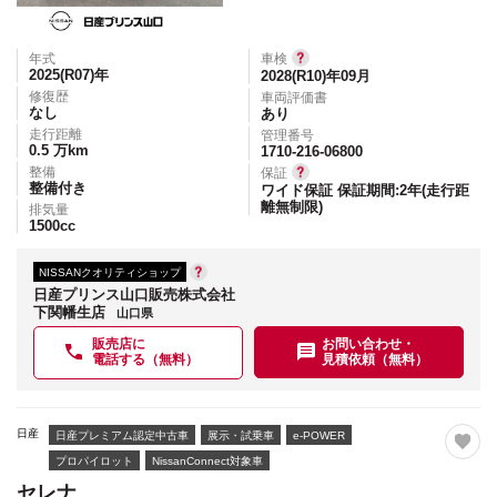
年式
車検
2025(R07)
年
2028(R10)年09月
修復歴
車両評価書
なし
あり
走行距離
管理番号
0.5
万km
1710-216-06800
整備
保証
整備付き
ワイド保証 保証期間:2年(走行距
離無制限)
排気量
1500
cc
NISSANクオリティショップ
日産プリンス山口販売株式会社
下関幡生店
山口県
販売店に
お問い合わせ・
電話する（無料）
見積依頼（無料）
日産
日産プレミアム認定中古車
展示・試乗車
e-POWER
プロパイロット
NissanConnect対象車
セレナ