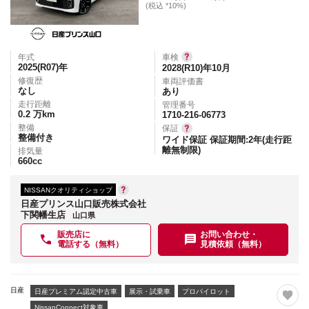
(税込 *10%)
年式
車検
2025(R07)
年
2028(R10)年10月
修復歴
車両評価書
なし
あり
走行距離
管理番号
0.2
万km
1710-216-06773
整備
保証
整備付き
ワイド保証 保証期間:2年(走行距
離無制限)
排気量
660
cc
NISSANクオリティショップ
日産プリンス山口販売株式会社
下関幡生店
山口県
販売店に
お問い合わせ・
電話する（無料）
見積依頼（無料）
日産
日産プレミアム認定中古車
展示・試乗車
プロパイロット
NissanConnect対象車