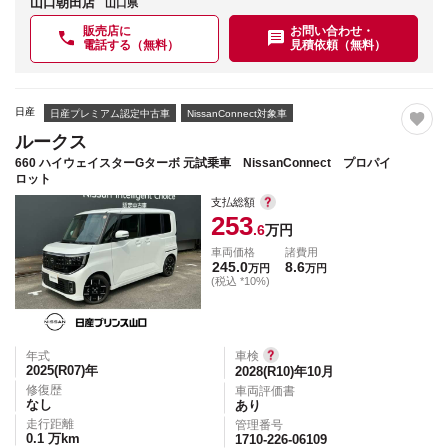
山口朝田店
山口県
販売店に
お問い合わせ・
電話する（無料）
見積依頼（無料）
日産
日産プレミアム認定中古車
NissanConnect対象車
ルークス
660 ハイウェイスターGターボ 元試乗車 NissanConnect プロパイ
ロット
支払総額
253
.6
万円
車両価格
諸費用
245.0
8.6
万円
万円
(税込 *10%)
年式
車検
2025(R07)
年
2028(R10)年10月
修復歴
車両評価書
なし
あり
走行距離
管理番号
0.1
万km
1710-226-06109