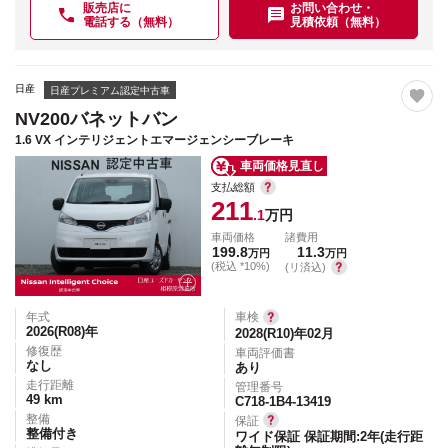
販売店に
お問い合わせ・
電話する（無料）
見積依頼（無料）
日産
日産プレミアム認定中古車
NV200バネットバン
1.6 VX インテリジェントエマージェンシーブレーキ
車両価格見直し
支払総額
211
.1
万円
車両価格
諸費用
199.8
11.3
万円
万円
(税込 *10%)
(リ済込)
年式
車検
2026(R08)
年
2028(R10)年02月
修復歴
車両評価書
なし
あり
走行距離
管理番号
49
km
C718-1B4-13419
整備
保証
整備付き
ワイド保証 保証期間:2年(走行距