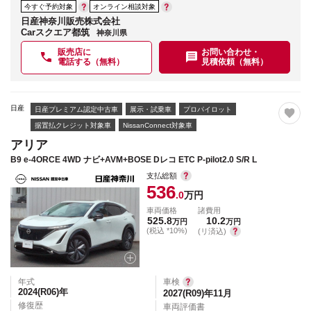
今すぐ予約対象
オンライン相談対象
日産神奈川販売株式会社
Carスクエア都筑
神奈川県
販売店に
お問い合わせ・
電話する（無料）
見積依頼（無料）
日産
日産プレミアム認定中古車
展示・試乗車
プロパイロット
据置払クレジット対象車
NissanConnect対象車
アリア
B9 e-4ORCE 4WD ナビ+AVM+BOSE Dレコ ETC P-pilot2.0 S/R L
支払総額
536
.0
万円
車両価格
諸費用
525.8
10.2
万円
万円
(税込 *10%)
(リ済込)
年式
車検
2024(R06)
年
2027(R09)年11月
修復歴
車両評価書