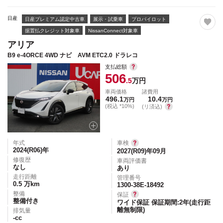
日産
日産プレミアム認定中古車
展示・試乗車
プロパイロット
据置払クレジット対象車
NissanConnect対象車
アリア
B9 e-4ORCE 4WD ナビ AVM ETC2.0 ドラレコ
支払総額
506
.5
万円
車両価格
諸費用
496.1
10.4
万円
万円
(税込 *10%)
(リ済込)
年式
車検
2024(R06)
年
2027(R09)年09月
修復歴
車両評価書
なし
あり
走行距離
管理番号
0.5
万km
1300-38E-18492
整備
保証
整備付き
ワイド保証 保証期間:2年(走行距
離無制限)
排気量
-
cc