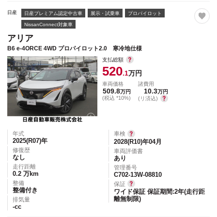
日産
日産プレミアム認定中古車
展示・試乗車
プロパイロット
NissanConnect対象車
アリア
B6 e-4ORCE 4WD プロパイロット2.0 寒冷地仕様
支払総額
520
.1
万円
車両価格
諸費用
509.8
10.3
万円
万円
(税込 *10%)
(リ済込)
年式
車検
2025(R07)
年
2028(R10)年04月
修復歴
車両評価書
なし
あり
走行距離
管理番号
0.2
万km
C702-13W-08810
整備
保証
整備付き
ワイド保証 保証期間:2年(走行距
離無制限)
排気量
-
cc