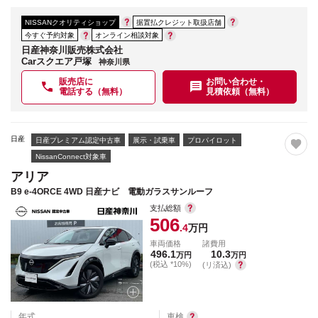
NISSANクオリティショップ
据置払クレジット取扱店舗
今すぐ予約対象
オンライン相談対象
日産神奈川販売株式会社
Carスクエア戸塚
神奈川県
販売店に
お問い合わせ・
電話する（無料）
見積依頼（無料）
日産
日産プレミアム認定中古車
展示・試乗車
プロパイロット
NissanConnect対象車
アリア
B9 e-4ORCE 4WD 日産ナビ 電動ガラスサンルーフ
支払総額
506
.4
万円
車両価格
諸費用
496.1
10.3
万円
万円
(税込 *10%)
(リ済込)
年式
車検