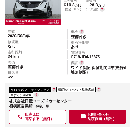
車両価格
諸費用
619.8
28.3
万円
万円
(税込 *10%)
(リ廃別)
年式
車検
2026(R08)
年
整備付き
修復歴
車両評価書
なし
あり
走行距離
管理番号
24
km
C718-1B4-13375
整備
保証
整備付き
ワイド保証 保証期間:2年(走行距
離無制限)
排気量
-
cc
NISSANクオリティショップ
据置払クレジット取扱店舗
今すぐ予約対象
株式会社日産ユーズドカーセンター
相模原営業所
神奈川県
販売店に
お問い合わせ・
電話する（無料）
見積依頼（無料）