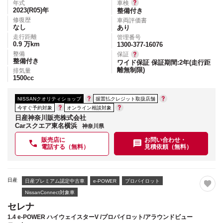
年式
車検
2023(R05)
年
整備付き
修復歴
車両評価書
なし
あり
走行距離
管理番号
0.9
万km
1300-377-16076
整備
保証
整備付き
ワイド保証 保証期間:2年(走行距
離無制限)
排気量
1500
cc
NISSANクオリティショップ
据置払クレジット取扱店舗
今すぐ予約対象
オンライン相談対象
日産神奈川販売株式会社
Carスクエア東名横浜
神奈川県
販売店に
お問い合わせ・
電話する（無料）
見積依頼（無料）
日産
日産プレミアム認定中古車
e-POWER
プロパイロット
NissanConnect対象車
セレナ
1.4 e-POWER ハイウェイスターV /プロパイロット/アラウンドビュー