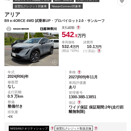
据置払クレジット対象車
NissanConnect対象車
アリア
B9 e-4ORCE 4WD 試乗車UP・プロパイロット2.0・サンルーフ
支払総額
542
.5
万円
車両価格
諸費用
532.4
10.1
万円
万円
(税込 *10%)
(リ済込)
年式
車検
2024(R06)
年
2027(R09)年11月
修復歴
車両評価書
なし
あり
走行距離
管理番号
0.9
万km
1300-38B-13851
整備
保証
整備付き
ワイド保証 保証期間:2年(走行距
離無制限)
排気量
-
cc
NISSANクオリティショップ
据置払クレジット取扱店舗