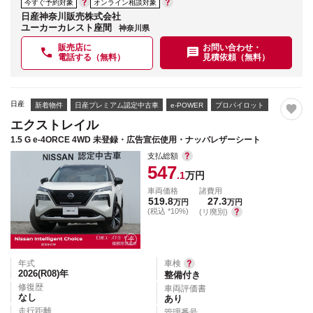
今すぐ予約対象
オンライン相談対象
日産神奈川販売株式会社
ユーカーカレスト座間
神奈川県
販売店に
お問い合わせ・
電話する（無料）
見積依頼（無料）
日産
新着物件
日産プレミアム認定中古車
e-POWER
プロパイロット
エクストレイル
1.5 G e-4ORCE 4WD 未登録・広告宣伝使用・ナッパレザーシート
支払総額
547
.1
万円
車両価格
諸費用
519.8
27.3
万円
万円
(税込 *10%)
(リ廃別)
年式
車検
2026(R08)
年
整備付き
修復歴
車両評価書
なし
あり
走行距離
管理番号