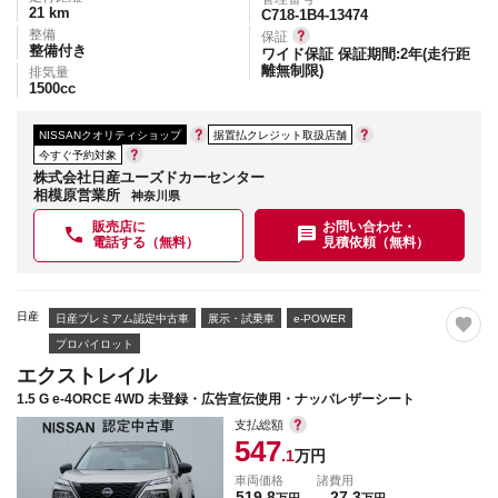
21
km
C718-1B4-13474
整備
保証
整備付き
ワイド保証 保証期間:2年(走行距
離無制限)
排気量
1500
cc
NISSANクオリティショップ
据置払クレジット取扱店舗
今すぐ予約対象
株式会社日産ユーズドカーセンター
相模原営業所
神奈川県
販売店に
お問い合わせ・
電話する（無料）
見積依頼（無料）
日産
日産プレミアム認定中古車
展示・試乗車
e-POWER
プロパイロット
エクストレイル
1.5 G e-4ORCE 4WD 未登録・広告宣伝使用・ナッパレザーシート
支払総額
547
.1
万円
車両価格
諸費用
519.8
27.3