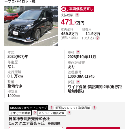
ープロパイロット後
車両価格見直し
支払総額
471
.7
万円
車両価格
諸費用
459.8
11.9
万円
万円
(税込 *10%)
(リ済込)
年式
車検
2025(R07)
年
2028(R10)年11月
修復歴
車両評価書
なし
あり
走行距離
管理番号
0.1
万km
1300-38A-11745
整備
保証
整備付き
ワイド保証 保証期間:2年(走行距
離無制限)
排気量
1400
cc
NISSANクオリティショップ
据置払クレジット取扱店舗
今すぐ予約対象
オンライン相談対象
日産神奈川販売株式会社
Carスクエア百合ヶ丘
神奈川県