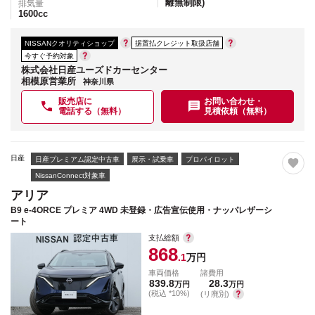
離無制限)
排気量
1600
cc
NISSANクオリティショップ
据置払クレジット取扱店舗
今すぐ予約対象
株式会社日産ユーズドカーセンター
相模原営業所
神奈川県
販売店に
お問い合わせ・
電話する（無料）
見積依頼（無料）
日産
日産プレミアム認定中古車
展示・試乗車
プロパイロット
NissanConnect対象車
アリア
B9 e-4ORCE プレミア 4WD 未登録・広告宣伝使用・ナッパレザーシ
ート
支払総額
868
.1
万円
車両価格
諸費用
839.8
28.3
万円
万円
(税込 *10%)
(リ廃別)