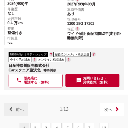
2024(R06)
年
2027(R09)年09月
修復歴
車両評価書
なし
あり
走行距離
管理番号
0.4
万km
1300-38G-17303
整備
保証
整備付き
ワイド保証 保証期間:2年(走行距
離無制限)
排気量
-
cc
NISSANクオリティショップ
据置払クレジット取扱店舗
今すぐ予約対象
オンライン相談対象
日産神奈川販売株式会社
Carスクエア藤沢北
神奈川県
販売店に
お問い合わせ・
電話する（無料）
見積依頼（無料）
1
/
13
前へ
次へ
1
2
3
4
5
6
7
13
...