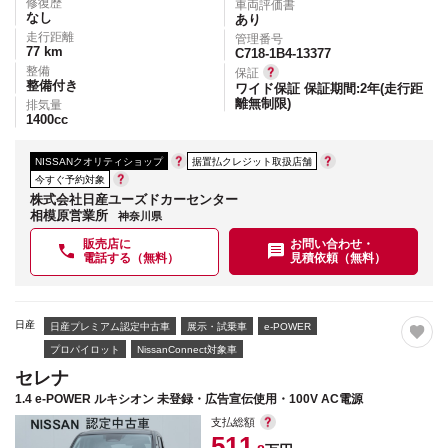
修復歴
車両評価書
なし
あり
走行距離
管理番号
77
km
C718-1B4-13377
整備
保証
整備付き
ワイド保証 保証期間:2年(走行距
離無制限)
排気量
1400
cc
NISSANクオリティショップ
据置払クレジット取扱店舗
今すぐ予約対象
株式会社日産ユーズドカーセンター
相模原営業所
神奈川県
販売店に
お問い合わせ・
電話する（無料）
見積依頼（無料）
日産
日産プレミアム認定中古車
展示・試乗車
e-POWER
プロパイロット
NissanConnect対象車
セレナ
1.4 e-POWER ルキシオン 未登録・広告宣伝使用・100V AC電源
支払総額
511