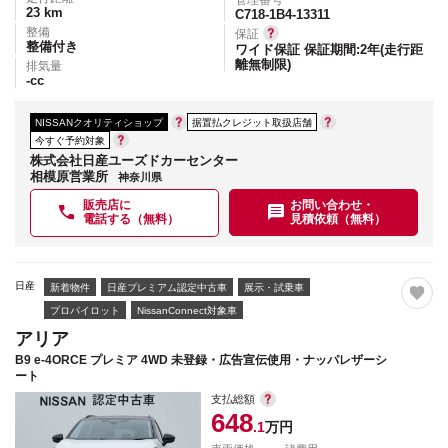
23
km
C718-1B4-13311
整備
保証
整備付き
ワイド保証 保証期間:2年(走行距
離無制限)
排気量
-
cc
NISSANクオリティショップ
据置払クレジット取扱店舗
今すぐ予約対象
株式会社日産ユーズドカーセンター
相模原営業所
神奈川県
販売店に
お問い合わせ・
電話する（無料）
見積依頼（無料）
日産
新着物件
日産プレミアム認定中古車
展示・試乗車
プロパイロット
NissanConnect対象車
アリア
B9 e-4ORCE プレミア 4WD 未登録・広告宣伝使用・ナッパレザーシ
ート
支払総額
648
.1
万円