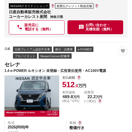
NISSANクオリティショップ
据置払クレジット取扱店舗
日産自動車販売株式会社
ユーカーカレスト座間
神奈川県
販売店に
お問い合わせ・
電話する（無料）
見積依頼（無料）
日産
日産プレミアム認定中古車
展示・試乗車
e-POWER
プロパイロット
NissanConnect対象車
セレナ
1.4 e-POWER ルキシオン 未登録・広告宣伝使用・AC100V電源
支払総額
512
.0
万円
車両価格
諸費用
489.8
22.2
万円
万円
(税込 *10%)
(リ廃別)
年式
車検
2026(R08)
年
整備付き