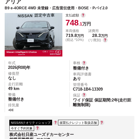
アリア
B9 e-4ORCE 4WD 未登録・広告宣伝使用・BOSE・Pパイ2.0
支払総額
748
.1
万円
車両価格
諸費用
719.8
28.3
万円
万円
(税込 *10%)
(リ廃別)
年式
車検
2026(R08)
年
整備付き
修復歴
車両評価書
なし
あり
走行距離
管理番号
49
km
C718-1B4-13309
整備
保証
整備付き
ワイド保証 保証期間:2年(走行距
離無制限)
排気量
-
cc
NISSANクオリティショップ
据置払クレジット取扱店舗
今すぐ予約対象
株式会社日産ユーズドカーセンター