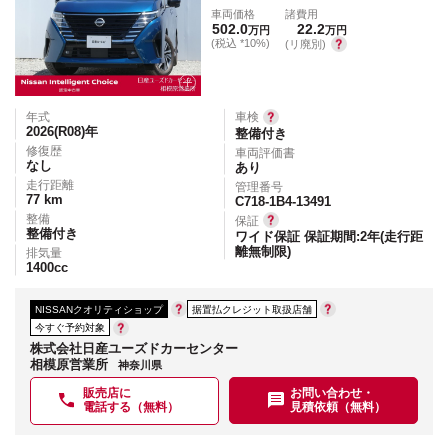
車両価格
諸費用
502.0
22.2
万円
万円
(税込 *10%)
(リ廃別)
年式
車検
2026(R08)
年
整備付き
修復歴
車両評価書
なし
あり
走行距離
管理番号
77
km
C718-1B4-13491
整備
保証
整備付き
ワイド保証 保証期間:2年(走行距
離無制限)
排気量
1400
cc
NISSANクオリティショップ
据置払クレジット取扱店舗
今すぐ予約対象
株式会社日産ユーズドカーセンター
相模原営業所
神奈川県
販売店に
お問い合わせ・
電話する（無料）
見積依頼（無料）