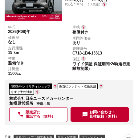
万円
万円
(税込 *10%)
(リ廃別)
年式
車検
2026(R08)
年
整備付き
修復歴
車両評価書
なし
あり
走行距離
管理番号
19
km
C718-1B4-13313
整備
保証
整備付き
ワイド保証 保証期間:2年(走行距
離無制限)
排気量
1500
cc
NISSANクオリティショップ
据置払クレジット取扱店舗
今すぐ予約対象
株式会社日産ユーズドカーセンター
相模原営業所
神奈川県
販売店に
お問い合わせ・
電話する（無料）
見積依頼（無料）
日産
日産プレミアム認定中古車
展示・試乗車
プロパイロット