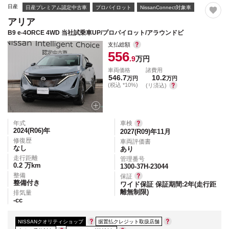
日産
日産プレミアム認定中古車
プロパイロット
NissanConnect対象車
アリア
B9 e-4ORCE 4WD 当社試乗車UP/プロパイロット/アラウンドビ
支払総額
556
.9
万円
車両価格
諸費用
546.7
10.2
万円
万円
(税込 *10%)
(リ済込)
年式
車検
2024(R06)
年
2027(R09)年11月
修復歴
車両評価書
なし
あり
走行距離
管理番号
0.2
万km
1300-37H-23044
整備
保証
整備付き
ワイド保証 保証期間:2年(走行距
離無制限)
排気量
-
cc
NISSANクオリティショップ
据置払クレジット取扱店舗