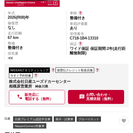
年式
車検
2026(R08)
年
整備付き
修復歴
車両評価書
なし
あり
走行距離
管理番号
67
km
C718-1B4-13310
整備
保証
整備付き
ワイド保証 保証期間:2年(走行距
離無制限)
排気量
-
cc
NISSANクオリティショップ
据置払クレジット取扱店舗
今すぐ予約対象
株式会社日産ユーズドカーセンター
相模原営業所
神奈川県
販売店に
お問い合わせ・
電話する（無料）
見積依頼（無料）
日産
日産プレミアム認定中古車
展示・試乗車
プロパイロット
NissanConnect対象車