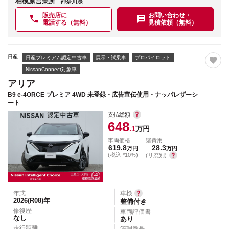
相模原営業所
神奈川県
販売店に
お問い合わせ・
電話する（無料）
見積依頼（無料）
日産
日産プレミアム認定中古車
展示・試乗車
プロパイロット
NissanConnect対象車
アリア
B9 e-4ORCE プレミア 4WD 未登録・広告宣伝使用・ナッパレザーシ
ート
支払総額
648
.1
万円
車両価格
諸費用
619.8
28.3
万円
万円
(税込 *10%)
(リ廃別)
年式
車検
2026(R08)
年
整備付き
修復歴
車両評価書
なし
あり
走行距離
管理番号