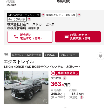
離無制限)
排気量
1500
cc
NISSANクオリティショップ
据置払クレジット取扱店舗
今すぐ予約対象
株式会社日産ユーズドカーセンター
相模原営業所
神奈川県
販売店に
お問い合わせ・
電話する（無料）
見積依頼（無料）
日産
日産プレミアム認定中古車
e-POWER
プロパイロット
エクストレイル
1.5 G e-4ORCE 4WD BOSEサウンドシステム・本革シート
車両価格見直し
支払総額
363
.4
万円
車両価格
諸費用
348.0
15.4
万円
万円
(税込 *10%)
(リ済込)