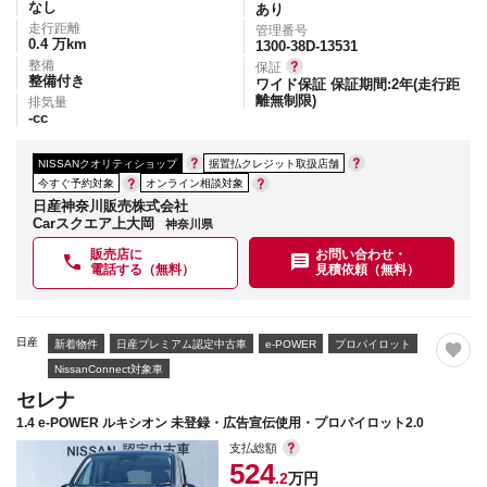
なし
あり
走行距離
管理番号
0.4
万km
1300-38D-13531
整備
保証
整備付き
ワイド保証 保証期間:2年(走行距
離無制限)
排気量
-
cc
NISSANクオリティショップ
据置払クレジット取扱店舗
今すぐ予約対象
オンライン相談対象
日産神奈川販売株式会社
Carスクエア上大岡
神奈川県
販売店に
お問い合わせ・
電話する（無料）
見積依頼（無料）
日産
新着物件
日産プレミアム認定中古車
e-POWER
プロパイロット
NissanConnect対象車
セレナ
1.4 e-POWER ルキシオン 未登録・広告宣伝使用・プロパイロット2.0
支払総額
524
.2
万円