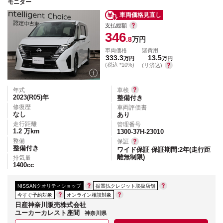
モニター
車両価格見直し
支払総額
346
.8
万円
車両価格
諸費用
333.3
13.5
万円
万円
(税込 *10%)
(リ済込)
年式
車検
2023(R05)
年
整備付き
修復歴
車両評価書
なし
あり
走行距離
管理番号
1.2
万km
1300-37H-23010
整備
保証
整備付き
ワイド保証 保証期間:2年(走行距
離無制限)
排気量
1400
cc
NISSANクオリティショップ
据置払クレジット取扱店舗
今すぐ予約対象
オンライン相談対象
日産神奈川販売株式会社
ユーカーカレスト座間
神奈川県