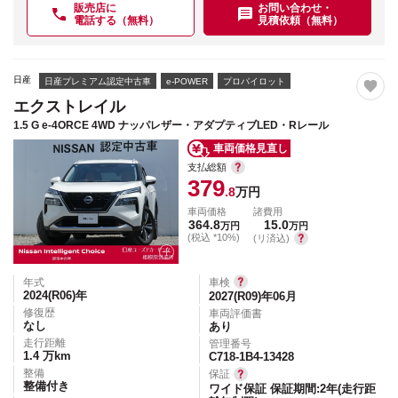
販売店に
お問い合わせ・
電話する（無料）
見積依頼（無料）
日産
日産プレミアム認定中古車
e-POWER
プロパイロット
エクストレイル
1.5 G e-4ORCE 4WD ナッパレザー・アダプティブLED・Rレール
車両価格見直し
支払総額
379
.8
万円
車両価格
諸費用
364.8
15.0
万円
万円
(税込 *10%)
(リ済込)
年式
車検
2024(R06)
年
2027(R09)年06月
修復歴
車両評価書
なし
あり
走行距離
管理番号
1.4
万km
C718-1B4-13428
整備
保証
整備付き
ワイド保証 保証期間:2年(走行距