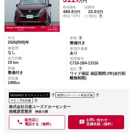
.8
万円
車両価格
諸費用
489.8
22.0
万円
万円
(税込 *10%)
(リ廃別)
年式
車検
2026(R08)
年
整備付き
修復歴
車両評価書
なし
あり
走行距離
管理番号
19
km
C718-1B4-13316
整備
保証
整備付き
ワイド保証 保証期間:2年(走行距
離無制限)
排気量
1400
cc
NISSANクオリティショップ
据置払クレジット取扱店舗
今すぐ予約対象
株式会社日産ユーズドカーセンター
相模原営業所
神奈川県
販売店に
お問い合わせ・
電話する（無料）
見積依頼（無料）