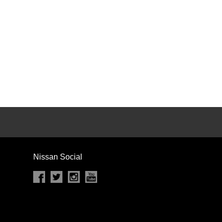
カセット
CD
MD
インテリジェントキー
ー
盗難防止システム
キーレス
スト
ドライブレコーダー
ステップ
チルトアップシート
Nissan Social
除く
商用車・バンを除く
D