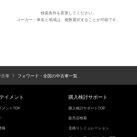
検索条件を変更してください。
メーカー・車名と地域は、複数選択することが可能です。
エアコン
パワーステアリング
パワーウィンドウ
カーテレビ（地デジ）
本革シート
アルミホイール
オートスライドドア
寒冷地仕様
ブラインドモニタ
シートヒーター
後席モニター
ハイビームアシ
中古車
フォワード・全国の中古車一覧
スライドアップシート
車いす用スロープ
スライド
テイメント
購入検討サポート
メントTOP
購入検討サポートTOP
ド
販売店検索
エコカー減税対象車
店長特選車
軽自動車を
情報
見積りシミュレーション
新着物件
修復歴なし
展示試乗車
4W