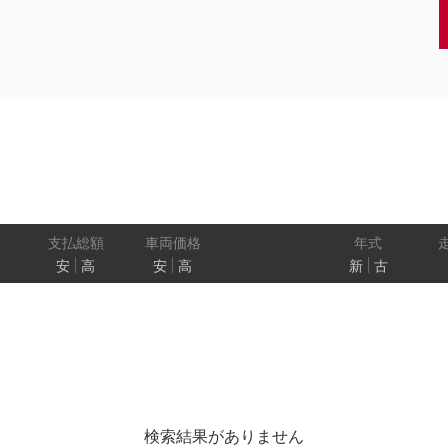
クーペ
AT
CVT
MT
/商用車
状態
ル
（福祉車両）
車検残
ワ
パワートレイン
駆動方式
ド
支払総額
車両価格
年式
安
高
安
高
新
古
ューモニター
スマートルームミラー
踏み間違い
プロパイロット パーキング
e-4ORCE
検索結果がありません
クルーズコントロール
両側オートスライドドア