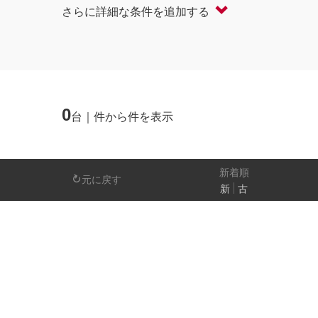
さらに詳細な条件を追加する
軽自動車
コンパクト/ハッチバック
オープン
セダン/ハードトップ
バン
ミニバン/SUV/ワゴン
ライフケアビーク
0
台｜件から件を表示
排気量
－
新着順
元に戻す
新
古
日産の先進技術
エマージェンシーブレーキ
アラウンドビ
パーキングアシスト
車線逸脱警報
人気の装備
LEDヘッドライト
アイドリングストップ