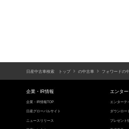
装備仕様
カーナビ
バックモニター
ETC
エアバッグ
ABS
サンルーフ
ディスチャージ(キセノン)ヘッドライト
プライバシーガラス
オートバックドア
ライフケアビークル(福祉車両)装備仕様
日産中古車検索 トップ
の中古車
フォワードの
フラップシート
助手席回転シート
車いす用リフター
運転補助装置
企業・IR情報
エンター
企業・IR情報TOP
エンターテイ
その他
日産グローバルサイト
ダウンロー
クオリティショップ
車両状態証明書あり
ニュースリリース
プレゼント
今すぐ予約対象
オンライン相談対象