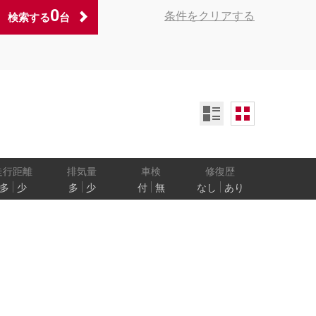
0
条件をクリアする
検索する
台
ンオーナー
定期記録簿付
禁煙車
ア数
乗車定員
走行距離
排気量
車検
修復歴
多
少
多
少
付
無
なし
あり
防止
電気自動車