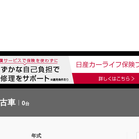
中古車を探す
店舗から探す
日産の中古車とは
認
P
中古車
0
台
年式