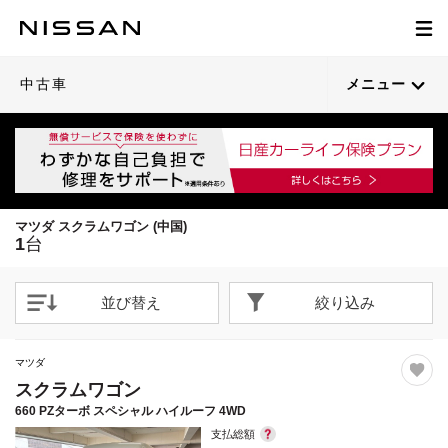
1
/
11
閉じる
中古車
メニュー
マツダ スクラムワゴン (中国)
1
台
並び替え
絞り込み
マツダ
スクラムワゴン
660 PZターボ スペシャル ハイルーフ 4WD
支払総額