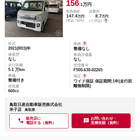
156
.1
万円
車両価格
諸費用
147.4
8.7
万円
万円
(税込 *10%)
(リ済込)
年式
車検
2021(R03)
年
整備なし
修復歴
車両評価書
なし
なし
走行距離
管理番号
5.1
万km
F500-630-02265
整備
保証
整備付き
ワイド保証 保証期間:1年(走行距
離無制限)
排気量
660
cc
鳥取日産自動車販売株式会社
米子店
鳥取県
販売店に
お問い合わせ・
電話する（無料）
見積依頼（無料）