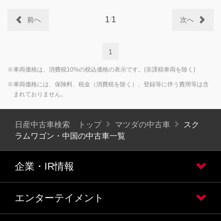
1
/
1
前へ
次へ
1
※車両価格は、消費税10%の税込価格の表示です。(非課税車両を除く)
※車両価格には、保険料、税金（消費税を除く）、登録等に伴う費用等は含
まれておりません。
日産中古車検索 トップ
マツダの中古車
スク
ラムワゴン・中国の中古車一覧
企業・IR情報
エンターテイメント