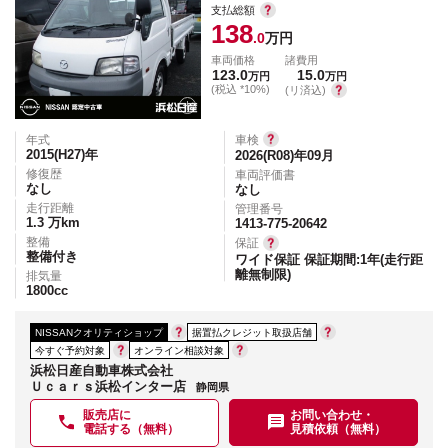
支払総額
138
.0
万円
車両価格
諸費用
123.0
15.0
万円
万円
(税込 *10%)
(リ済込)
年式
車検
2015(H27)
年
2026(R08)年09月
修復歴
車両評価書
なし
なし
走行距離
管理番号
1.3
万km
1413-775-20642
整備
保証
整備付き
ワイド保証 保証期間:1年(走行距
離無制限)
排気量
1800
cc
NISSANクオリティショップ
据置払クレジット取扱店舗
今すぐ予約対象
オンライン相談対象
浜松日産自動車株式会社
Ｕｃａｒｓ浜松インター店
静岡県
販売店に
お問い合わせ・
電話する（無料）
見積依頼（無料）