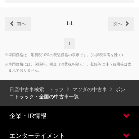
1
/
1
前へ
次へ
1
※車両価格は、消費税10%の税込価格の表示です。(非課税車両を除く)
※車両価格には、保険料、税金（消費税を除く）、登録等に伴う費用等は含
まれておりません。
日産中古車検索 トップ
マツダの中古車
ボン
ゴトラック・全国の中古車一覧
企業・IR情報
エンターテイメント