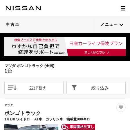
1
/
38
閉じる
21枚目以降は詳細ページへ
中古車
メニュー
マツダ ボンゴトラック (全国)
1
台
並び替え
絞り込み
マツダ
ボンゴトラック
1.8 DX ワイドロー AT車 ガソリン車 積載量900キロ
車両価格見直し