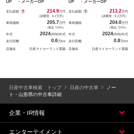
UP ・メーカーOP
UP ・メーカーOP
214.9
213.2
支払総額
支払総額
万円
万円
（諸費用：9.2万円）
（諸費用：9.2万円）
205.7
204.0
車両価格
万円
車両価格
万円
（税込 *10%）
（税込 *10%）
2024
2024
年式
(R06)年式
年式
(R06)年式
0.6
0.8
走行距離
万km
走行距離
万km
店舗名
日産マイカーランド置賜
店舗名
日産マイカーランド置賜
日産中古車検索 トップ
日産の中古車
ノー
ト・山形県の中古車詳細
企業・IR情報
エンターテイメント