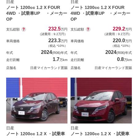
日産
日産
ノート 1200cc 1.2 X FOUR
ノート 1200cc 1.2 X FOUR
4WD ・試乗車UP ・メーカー
4WD ・試乗車UP ・メーカー
OP
OP
232.5
229.2
支払総額
支払総額
万円
万円
（諸費用：9.2万円）
（諸費用：9.2万円）
223.3
220.0
車両価格
万円
車両価格
万円
（税込 *10%）
（税込 *10%）
2024
2024
年式
(R06)年式
年式
(R06)年式
1.7
0.8
走行距離
万km
走行距離
万km
店舗名
日産マイカーランド置賜
店舗名
日産マイカーランド置賜
日産
日産
ノート 1200cc 1.2 X ・試乗車
ノート 1200cc 1.2 X ・試乗車