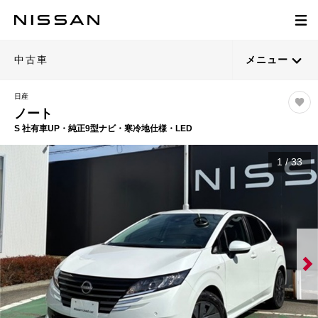
中古車
メニュー
日産
ノート
S 社有車UP・純正9型ナビ・寒冷地仕様・LED
1
/
33