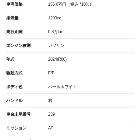
車両価格
155.0
万円
（税込 *10%）
排気量
1200cc
走行距離
0.8
万km
エンジン種別
ガソリン
年式
2024(R06)
駆動方式
F/F
ボディ色
パールホワイト
ハンドル
右
車台末尾番号
239
ミッション
AT