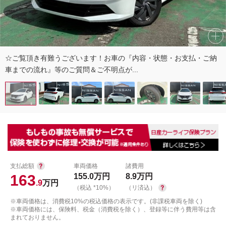
☆ご覧頂き有難うございます！お車の『内容・状態・お支払・ご納
車までの流れ』等のご質問＆ご不明点が...
支払総額
車両価格
諸費用
163
155.0
万円
8.9
万円
.9
万円
（税込 *10%）
（リ済込）
※車両価格は、消費税10%の税込価格の表示です。(非課税車両を除く)
※車両価格には、保険料、税金（消費税を除く）、登録等に伴う費用等は含
まれておりません。