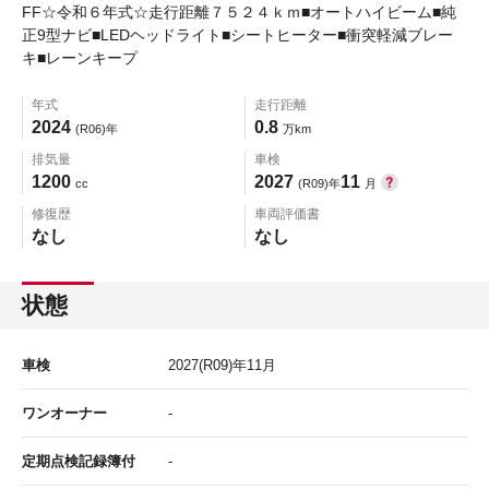
FF☆令和６年式☆走行距離７５２４ｋｍ■オートハイビーム■純
正9型ナビ■LEDヘッドライト■シートヒーター■衝突軽減ブレー
キ■レーンキープ
年式
走行距離
2024
0.8
(R06)年
万km
排気量
車検
1200
2027
11
cc
(R09)年
月
修復歴
車両評価書
なし
なし
状態
車検
2027
(R09)年
11
月
ワンオーナー
-
定期点検記録簿付
-