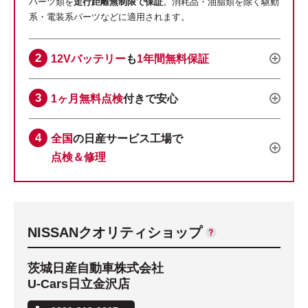
パーツ類を
走行距離無制限で保証
。消耗品・油脂類を除く駆動
系・電装系パーツなどに適用されます。
12Vバッテリー
も
1年間無料保証
1ヶ月無料点検
付きで安心
全国
の日産サービス工場で
点検＆修理
NISSANクオリティショップ
茨城日産自動車株式会社
U-Cars日立金沢店