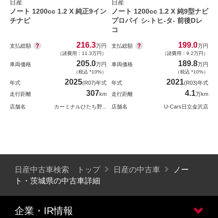
日産
日産
ノート 1200cc 1.2 X 純正9イン
ノート 1200cc 1.2 X 純9型ナビ
チナビ
プロパイ シ-トヒ-タ- 前後Dレ
コ
216.3
199.0
支払総額
支払総額
万円
万円
（諸費用：11.3万円）
（諸費用：9.2万円）
205.0
189.8
車両価格
万円
車両価格
万円
（税込 *10%）
（税込 *10%）
2025
2021
年式
(R07)年式
年式
(R03)年式
307
4.1
走行距離
km
走行距離
万km
店舗名
カーミナルひたち野...
店舗名
U-Cars日立金沢店
日産中古車検索 トップ
日産の中古車
ノー
ト・茨城県の中古車詳細
企業・IR情報