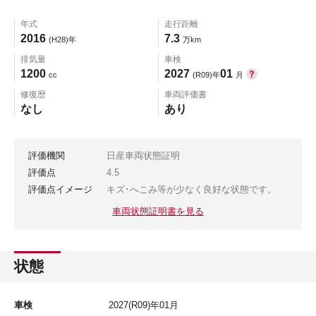
年式
走行距離
2016
7.3
(H28)年
万km
排気量
車検
1200
2027
01
cc
(R09)年
月
修復歴
車両評価書
なし
あり
評価機関
日産車両状態証明
評価点
4.5
評価点イメージ
キズ･へこみ等が少なく良好な状態です。
車両状態証明書を見る
状態
車検
2027
(R09)年
01
月