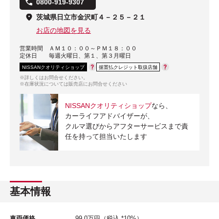
0800-919-9307
茨城県日立市金沢町４－２５－２１
お店の地図を見る
営業時間
ＡＭ１０：００～ＰＭ１８：００
定休日
毎週火曜日、第１、第３月曜日
NISSANクオリティショップ
据置払クレジット取扱店舗
※詳しくはお問合せください。
※在庫状況については販売店にお問合せください
NISSANクオリティショップ
なら、
カーライフアドバイザーが、
クルマ選びからアフターサービスまで責
任を持って担当いたします
基本情報
車両価格
99.0
万円
（税込 *10%）