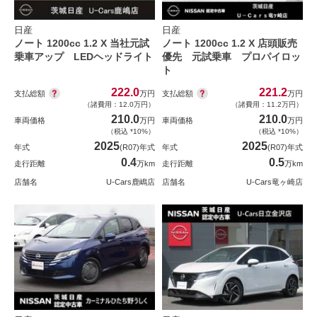
日産
日産
ノート 1200cc 1.2 X 当社元試
ノート 1200cc 1.2 X 店頭販売
乗車アップ LEDヘッドライト
優先 元試乗車 プロパイロッ
ト
222.0
221.2
支払総額
支払総額
万円
万円
（諸費用：12.0万円）
（諸費用：11.2万円）
210.0
210.0
車両価格
万円
車両価格
万円
（税込 *10%）
（税込 *10%）
2025
2025
年式
(R07)年式
年式
(R07)年式
0.4
0.5
走行距離
万km
走行距離
万km
店舗名
U-Cars鹿嶋店
店舗名
U-Cars竜ヶ崎店