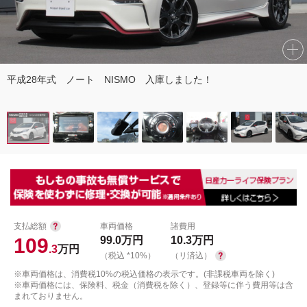
平成28年式 ノート NISMO 入庫しました！
支払総額
車両価格
諸費用
109
99.0
万円
10.3
万円
.3
万円
（税込 *10%）
（リ済込）
※車両価格は、消費税10%の税込価格の表示です。(非課税車両を除く)
※車両価格には、保険料、税金（消費税を除く）、登録等に伴う費用等は含
まれておりません。