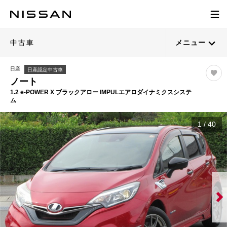
中古車
メニュー
日産
日産認定中古車
ノート
1.2 e-POWER X ブラックアロー IMPULエアロダイナミクスシステ
ム
1
/
40