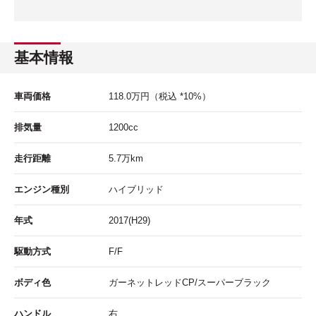
基本情報
車両価格
118.0
万円
（税込 *10%）
排気量
1200cc
走行距離
5.7
万km
エンジン種別
ハイブリッド
年式
2017(H29)
駆動方式
F/F
ボディ色
ガーネットレッドCP/スーパーブラック
ハンドル
右