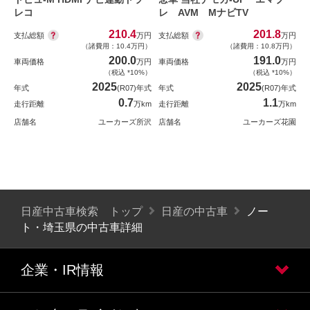
レコ
レ AVM MナビTV
210.4
201.8
支払総額
支払総額
万円
万円
（諸費用：10.4万円）
（諸費用：10.8万円）
200.0
191.0
車両価格
万円
車両価格
万円
（税込 *10%）
（税込 *10%）
2025
2025
年式
(R07)年式
年式
(R07)年式
0.7
1.1
走行距離
万km
走行距離
万km
店舗名
ユーカーズ所沢
店舗名
ユーカーズ花園
日産中古車検索 トップ
日産の中古車
ノー
ト・埼玉県の中古車詳細
企業・IR情報