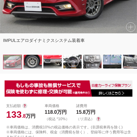
IMPULエアロダイナミクスシステム装着車
支払総額
車両価格
諸費用
133
118.0
万円
15.8
万円
.8
万円
（税込 *10%）
（リ済込）
※車両価格は、消費税10%の税込価格の表示です。(非課税車両を除く)
※車両価格には、保険料、税金（消費税を除く）、登録等に伴う費用等は含
まれておりません。