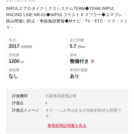
IMPULエアロダイナミクスシステムTEAM◆TEAM IMPUL
RACING LINE NR-01◆IMPULブラスト II マフラー◆エマブレ・
踏み間違い防止・車線逸脱警報◆Mナビ・TV・ETC・スマ－トミ
ラ－
年式
走行距離
2017
5.7
(H29)年
万km
排気量
車検
1200
整備付き
cc
修復歴
車両評価書
なし
あり
評価機関
日産車両状態証明
評価点
4
評価点イメージ
キズ･へこみ等はあるが比較的良好な状態で
す。
車両状態証明書を見る