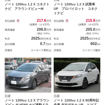
ノート 1200cc 1.2 X コネクト
ノート 1200cc 1.2 X 試乗車
ナビ アラウンドビューM
UP プロパイロット コネク
トナビ
217.6
215.9
支払総額
支払総額
万円
万円
（諸費用：11.6万円）
（諸費用：10.9万円）
206.0
205.0
車両価格
万円
車両価格
万円
（税込 *10%）
（税込 *10%）
2025
2025
年式
(R07)年式
年式
(R07)年式
0.7
602
走行距離
万km
走行距離
km
店舗名
ユーカーズ東松山
店舗名
ユーカーズ越谷
日産
日産
ノート 1200cc 1.2 X アラウン
ノート 1200cc 1.2 X 90周年記
ドビュ-M HDMI ナビ連動ドラ
念車 当社デモカ-UP エマブ