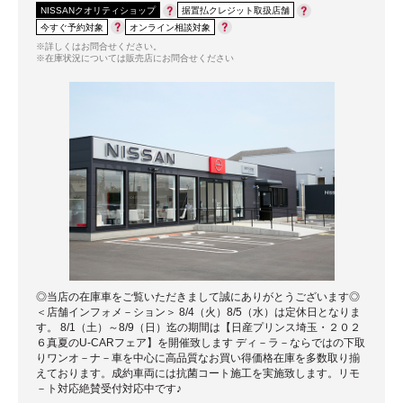
NISSANクオリティショップ
据置払クレジット取扱店舗
今すぐ予約対象
オンライン相談対象
※詳しくはお問合せください。
※在庫状況については販売店にお問合せください
◎当店の在庫車をご覧いただきまして誠にありがとうございます◎
＜店舗インフォメ－ション＞ 8/4（火）8/5（水）は定休日となりま
す。 8/1（土）～8/9（日）迄の期間は【日産プリンス埼玉・２０２
６真夏のU-CARフェア】を開催致します ディ－ラ－ならではの下取
りワンオ－ナ－車を中心に高品質なお買い得価格在庫を多数取り揃
えております。成約車両には抗菌コート施工を実施致します。リモ
－ト対応絶賛受付対応中です♪