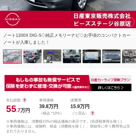
ノート1200X DIG-S◇純正メモリーナビ◇お手頃のコンパクトカー
ノートが入庫しました！
支払総額
車両価格
諸費用
55
39.8
万円
15.9
万円
.7
万円
（税込 *10%）
（リ済込）
※車両価格は、消費税10%の税込価格の表示です。(非課税車両を除く)
※車両価格には、保険料、税金（消費税を除く）、登録等に伴う費用等は含
まれておりません。