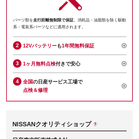
パーツ類を
走行距離無制限で保証
。消耗品・油脂類を除く駆動
系・電装系パーツなどに適用されます。
12Vバッテリー
も
1年間無料保証
1ヶ月無料点検
付きで安心
全国
の日産サービス工場で
点検＆修理
NISSANクオリティショップ