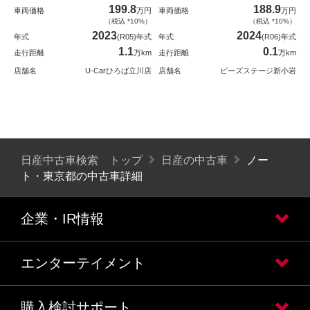
199.8
188.9
車両価格
万円
車両価格
万円
（税込 *10%）
（税込 *10%）
2023
2024
年式
(R05)年式
年式
(R06)年式
1.1
0.1
走行距離
万km
走行距離
万km
店舗名
U-Carひろば立川店
店舗名
ピーズステージ新小岩
日産中古車検索 トップ
日産の中古車
ノー
ト・東京都の中古車詳細
企業・IR情報
エンターテイメント
購入検討サポート