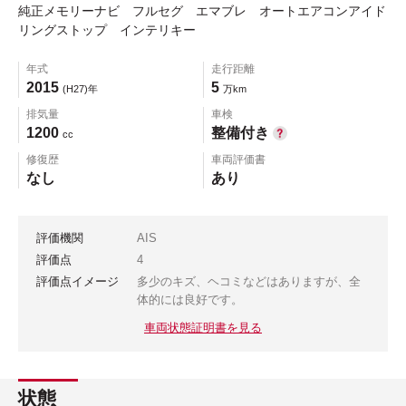
純正メモリーナビ フルセグ エマブレ オートエアコンアイド
リングストップ インテリキー
年式
走行距離
2015
5
(H27)年
万km
排気量
車検
1200
整備付き
cc
修復歴
車両評価書
なし
あり
評価機関
AIS
評価点
4
評価点イメージ
多少のキズ、ヘコミなどはありますが、全
体的には良好です。
車両状態証明書を見る
状態