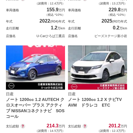
（諸費用：12.4万円）
（諸費用：13.2万円）
155.9
229.8
車両価格
万円
車両価格
万円
（税込 *10%）
（税込 *10%）
2022
2025
年式
(R04)年式
年式
(R07)年式
1.2
0.2
走行距離
万km
走行距離
万km
店舗名
U-Carひろば三鷹店
店舗名
ピーズステージ新小岩
日産
日産
ノート 1200cc 1.2 AUTECH ク
ノート 1200cc 1.2 X ナビTV
ロスオーバー プラス アクティ
AVM ドラレコ ETC
ブ NISSANコネクトナビ SOS
コール
214.3
201.2
支払総額
支払総額
万円
万円
（諸費用：14.5万円）
（諸費用：12.3万円）