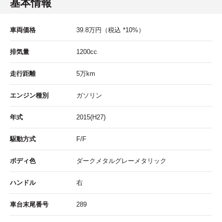
基本情報
車両価格
39.8
万円
（税込 *10%）
排気量
1200cc
走行距離
5
万km
エンジン種別
ガソリン
年式
2015(H27)
駆動方式
F/F
ボディ色
ダークメタルグレーメタリック
ハンドル
右
車台末尾番号
289