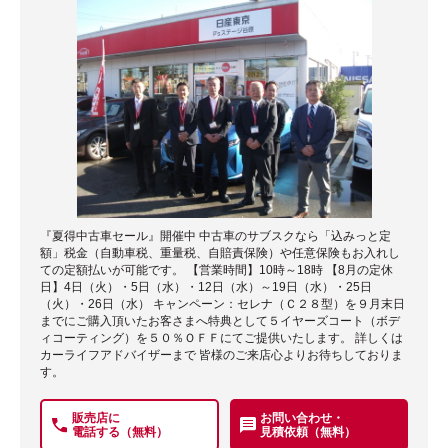
『夏得中古車セール』開催中 中古車のサブスクなら「込みっと定
額」税金（自動車税、重量税、自賠責保険）や任意保険もお入れし
ての定額払いが可能です。 【営業時間】10時～18時 【8月の定休
日】4日（火）・5日（水）・12日（水）～19日（水）・25日
（火）・26日（水） キャンペーン：セレナ（Ｃ２８型）を９月末日
までにご購入頂いたお客さまへ特典として５イヤーズコート（ボデ
ィコーティング）を５０％ＯＦＦにてご提供いたします。 詳しくは
カーライフアドバイザーまで 皆様のご来店心よりお待ちしておりま
す。
販売店に
お問い合わせ・
電話する（無料）
見積依頼（無料）