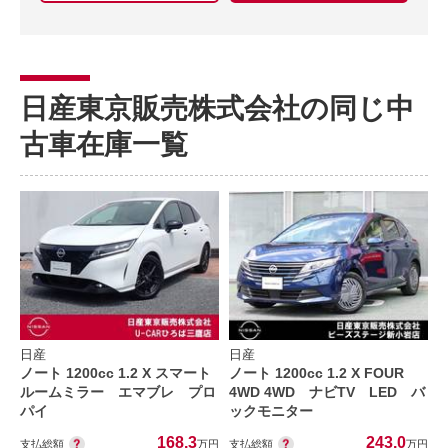
日産東京販売株式会社の同じ中
古車在庫一覧
日産
日産
ノート 1200cc 1.2 X スマート
ノート 1200cc 1.2 X FOUR
ルームミラー エマブレ プロ
4WD 4WD ナビTV LED バ
パイ
ックモニター
168.3
243.0
支払総額
支払総額
万円
万円